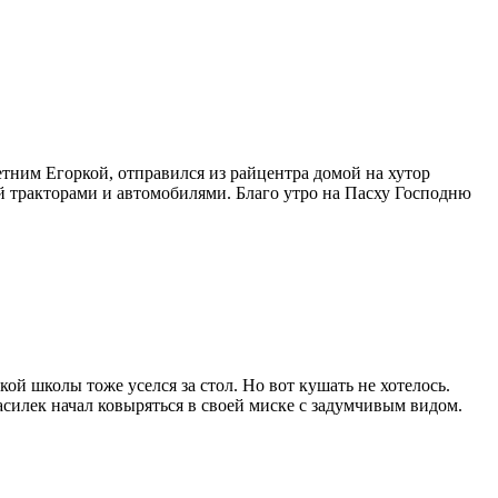
тним Егоркой, отправился из райцентра домой на хутор
ой тракторами и автомобилями. Благо утро на Пасху Господню
ой школы тоже уселся за стол. Но вот кушать не хотелось.
асилек начал ковыряться в своей миске с задумчивым видом.