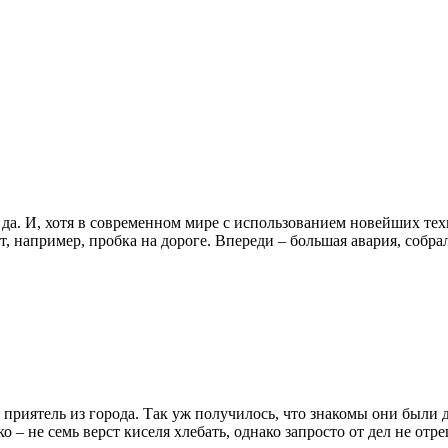
, да. И, хотя в современном мире с использованием новейших те
вот, например, пробка на дороге. Впереди – большая авария, соб
риятель из города. Так уж получилось, что знакомы они были д
ко – не семь верст киселя хлебать, однако запросто от дел не 