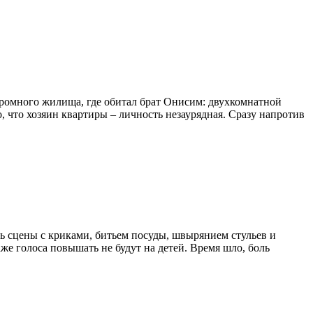
кромного жилища, где обитал брат Онисим: двухкомнатной
 что хозяин квартиры – личность незаурядная. Сразу напротив
ись сцены с криками, битьем посуды, швырянием стульев и
аже голоса повышать не будут на детей. Время шло, боль