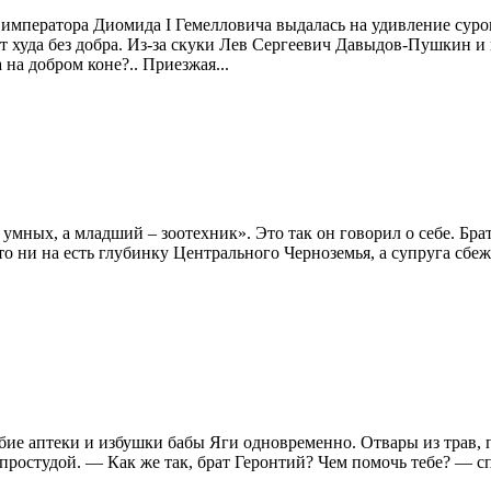
о императора Диомида I Гемелловича выдалась на удивление сур
т худа без добра. Из-за скуки Лев Сергеевич Давыдов-Пушкин и
 на добром коне?.. Приезжая...
умных, а младший – зоотехник». Это так он говорил о себе. Брат
то ни на есть глубинку Центрального Черноземья, а супруга сбеж
добие аптеки и избушки бабы Яги одновременно. Отвары из трав
 простудой. — Как же так, брат Геронтий? Чем помочь тебе? — сп