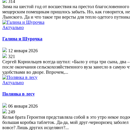
314
Зима на шестой год от восшествия на престол благословенног
мещерским помещикам пришлось забыть. Но, как говорится, не
Лынского. Да и что такое три версты для тепло одетого путника
Актуально
Галина и Шурочка
12 января 2026
321
Сергей Корнильцев всегда шутил: «Было у отца три сына, два – 
после окончания сельскохозяйственного вуза занесло в самую ч
удобствами во дворе. Впрочем,...
Актуально
Полянка в лесу
06 января 2026
249
Келья брата Геронтия представляла собой в это утро некое по
большая коробка таблеток. Да-да, мой друг-черноризец заболел
вовсе? Лишь других исцеляют?...