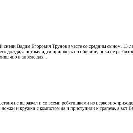
й снеди Вадим Егорович Трунов вместе со средним сыном, 13-ле
него дождя, а потому идти пришлось по обочине, пока не разбит
ивычно в апреле для...
ьствия не выражал и со всеми ребятишками из церковно-приходск
ложки и кружки с компотом да и приступили к трапезе, а вот В