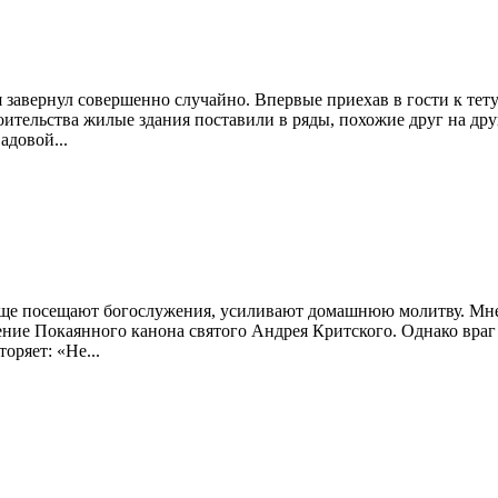
завернул совершенно случайно. Впервые приехав в гости к тету
ительства жилые здания поставили в ряды, похожие друг на друг
адовой...
аще посещают богослужения, усиливают домашнюю молитву. Мне 
ение Покаянного канона святого Андрея Критского. Однако враг 
оряет: «Не...