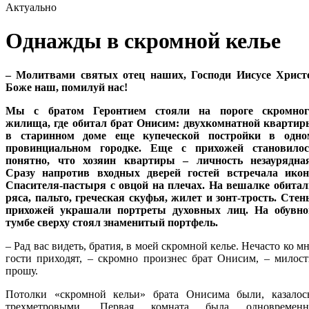
Актуально
Однажды в скромной келье
– Молитвами святых отец наших, Господи Иисусе Христе
Боже наш, помилуй нас!
Мы с братом Геронтием стояли на пороге скромног
жилища, где обитал брат Онисим: двухкомнатной квартир
в старинном доме еще купеческой постройки в одно
провинциальном городке. Еще с прихожей становилос
понятно, что хозяин квартиры – личность незаурядная
Сразу напротив входных дверей гостей встречала икон
Спасителя-пастыря с овцой на плечах. На вешалке обитал
ряса, пальто, греческая скуфья, жилет и зонт-трость. Сте
прихожей украшали портреты духовных лиц. На обувно
тумбе сверху стоял знаменитый портфель.
– Рад вас видеть, братия, в моей скромной келье. Нечасто ко м
гости приходят, – скромно произнес брат Онисим, – милос
прошу.
Потолки «скромной кельи» брата Онисима были, казалось
трехметровыми. Первая комната была одновременн