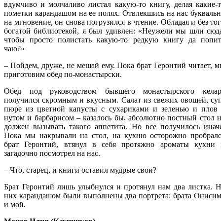
вдумчиво и молчаливо листал какую-то книгу, делая какие-
пометки карандашом на ее полях. Отвлекшись на нас букваль
на мгновение, он снова погрузился в чтение. Обладая и без то
богатой библиотекой, я был удивлен: «Неужели мы шли сюд
чтобы просто полистать какую-то редкую книгу да попит
чаю?»
– Пойдем, друже, не мешай ему. Пока брат Геронтий читает, 
приготовим обед по-монастырски.
Обед под руководством бывшего монастырского келар
получился скромным и вкусным. Салат из свежих овощей, су
пюре из цветной капусты с сухариками и зеленью и плов 
нутом и барбарисом – казалось бы, абсолютно постный стол 
должен вызывать такого аппетита. Но все получилось инач
Пока мы накрывали на стол, на кухню осторожно пробралс
брат Геронтий, втянул в себя протяжно ароматы кухни 
загадочно посмотрел на нас.
– Что, старец, и книги оставил мудрые свои?
Брат Геронтий лишь улыбнулся и протянул нам два листка. 
них карандашом были выполнены два портрета: брата Ониси
и мой.