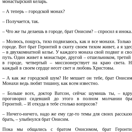
монастырский келарь.
– А теперь – городской монах?
– Получается, так.
– Что же ты делаешь в городе, брат Онисим? – спросил я инока.
– Молюсь, пощусь, тихо подвизаюсь, как и все монахи. Только
городе. Вот брат Геронтий в скиту своем тихом живет, а я зде
– в двухкомнатной келье. У каждого монаха свой подвиг и св
путь. Один живет в монастыре, другой – отшельником, третий
в городе, четвертый – миссионерствует на краю света. Н
каждый в своем сердце несет свет и любовь Христовы.
– А как же городской шум? Не мешает он тебе, брат Ониси
Монахи ведь любят тишину, как всем известно.
– Больше всех, доктор Ватсон, сейчас шумишь ты, – вдру
проговорил сидевший до этого в полном молчании бра
Геронтий. – И откуда в тебе столько вопросов?
– Ничего-ничего, надо же ему где-то темы для своих рассказ
брать, – улыбнулся брат Онисим.
Пока мы общались с братом Онисимом, брат Геронти