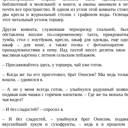
библиотекой и молельней: и книги, и иконы занимали в не
почти все пространство. В одном из углов этой комнаты стоя
два кресла и журнальный столик с графином воды. Освеща
этот читальный уголок торшер.
Другая комната, служившая черноризцу спальней, был
обставлена вполне по-современному: тахта, прикроватна
тумба, стол с ноутбуком, кресло, шкаф для одежды, еще од
шкаф – для книг, а также полка с фотоаппаратом 
принадлежностями к нему. Над тахтой висел десяток икон 
масляная картина с летним сельским пейзажем.
– Присаживайтесь здесь, у торшера, чай уже готов.
– Когда же ты его приготовил, брат Онисим? Мы ведь толь
вошли, – удивился я.
– А он у меня всегда готов, – улыбнулся радушный хозяин
подавая нам чашки с горячим напитком. – Где же ты монаха б
чая видел?
– И без сладостей? – спросил я.
– И без сладостей, – улыбнулся брат Онисим, подава
вкуснейший лукум и сухофрукты, – ведь я в прошлом 