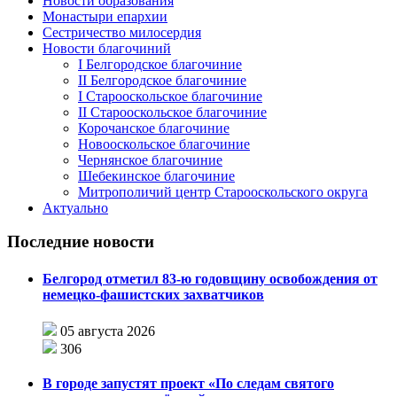
Новости образования
Монастыри епархии
Сестричество милосердия
Новости благочиний
I Белгородское благочиние
II Белгородское благочиние
I Старооскольское благочиние
II Старооскольское благочиние
Корочанское благочиние
Новооскольское благочиние
Чернянское благочиние
Шебекинское благочиние
Митрополичий центр Старооскольского округа
Актуально
Последние новости
Белгород отметил 83-ю годовщину освобождения от
немецко-фашистских захватчиков
05 августа 2026
306
В городе запустят проект «По следам святого