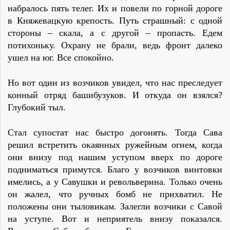
набралось пять телег. Их и повели по горной дороге
в Княжевацкую крепость. Путь страшный: с одной
стороны – скала, а с другой – пропасть. Едем
потихоньку. Охрану не брали, ведь фронт далеко
ушел на юг. Все спокойно.
Но вот один из возчиков увидел, что нас преследует
конный отряд башибузуков. И откуда он взялся?
Глубокий тыл.
Стал супостат нас быстро догонять. Тогда Сава
решил встретить окаянных ружейным огнем, когда
они внизу под нашим уступом вверх по дороге
подниматься примутся. Благо у возчиков винтовки
имелись, а у Савушки и револьверина. Только очень
он жалел, что ручных бомб не прихватил. Не
положены они тыловикам. Залегли возчики с Савой
на уступе. Вот и неприятель внизу показался.