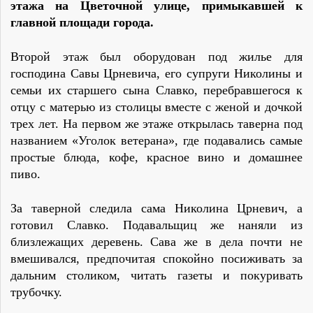
этажа на Цветочной улице, примыкавшей к
главной площади города.
Второй этаж был оборудован под жилье для
господина Савы Црневича, его супруги Николины и
семьи их старшего сына Славко, перебравшегося к
отцу с матерью из столицы вместе с женой и дочкой
трех лет. На первом же этаже открылась таверна под
названием «Уголок ветерана», где подавались самые
простые блюда, кофе, красное вино и домашнее
пиво.
За таверной следила сама Николина Црневич, а
готовил Славко. Подавальщиц же наняли из
близлежащих деревень. Сава же в дела почти не
вмешивался, предпочитая спокойно посиживать за
дальним столиком, читать газеты и покуривать
трубочку.