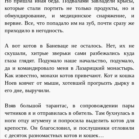
Но пришла иная беда. Подвалами завладели крысы,
которые стали портить не только продукты, но и
обмундирование, и медицинское снаряжение, и
вервие. Все, что попадало им на зуб, почти сразу же
приходило в негодность.
А вот котов в Баневаце не осталось. Нет, их не
скушали, хитрые зверьки сами разбежались куда
глаза глядят. Подумало наше начальство, подумало,
да и командировало меня в Лазарицкий монастырь.
Как известно, монахи котов привечают. Кот и кошка
Ноев ковчег от мыши, хотевшей прогрызть дырку в
его дне, выручили.
Взяв большой тарантас, в сопровождении пары
четников я и отправилась в обитель. Там бухнулась в
ноги отцу игумену и попросила выделить котов для
крепости. Он благословил, и послушники отловили
с десяток разномастных котов и кошек…