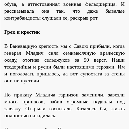
обуза, а аттестованная военная фельдшерица. И
рассказывала она так, что даже бывалые
контрабандисты слушали ее, раскрыв рот.
Грек и крестик
В Баневацкую крепость мы с Савою прибыли, когда
генерал Младич снял семимесячную вражескую
осаду, отогнав сельджуков за 50 верст. Наши
теодорийцы и русии были настоящими героями. Им
и поголодать пришлось, да вот супостата за стены
они не пустили.
По приказу Младича гарнизон заменили, завезли
много припасов, забив огромные подвалы под
завязку. Открыли госпиталь. Казалось бы, жизнь
полностью наладилась.