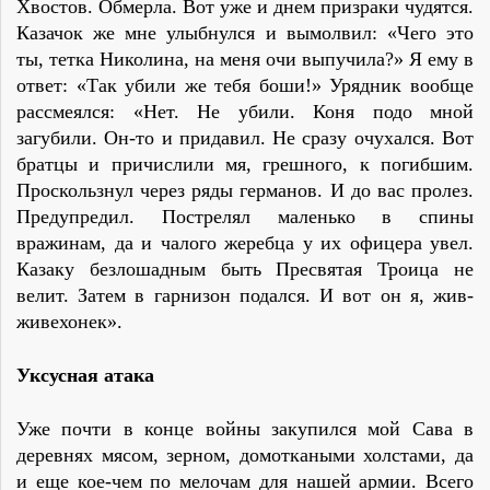
Хвостов. Обмерла. Вот уже и днем призраки чудятся.
Казачок же мне улыбнулся и вымолвил: «Чего это
ты, тетка Николина, на меня очи выпучила?» Я ему в
ответ: «Так убили же тебя боши!» Урядник вообще
рассмеялся: «Нет. Не убили. Коня подо мной
загубили. Он-то и придавил. Не сразу очухался. Вот
братцы и причислили мя, грешного, к погибшим.
Проскользнул через ряды германов. И до вас пролез.
Предупредил. Пострелял маленько в спины
вражинам, да и чалого жеребца у их офицера увел.
Казаку безлошадным быть Пресвятая Троица не
велит. Затем в гарнизон подался. И вот он я, жив-
живехонек».
Уксусная атака
Уже почти в конце войны закупился мой Сава в
деревнях мясом, зерном, домоткаными холстами, да
и еще кое-чем по мелочам для нашей армии. Всего