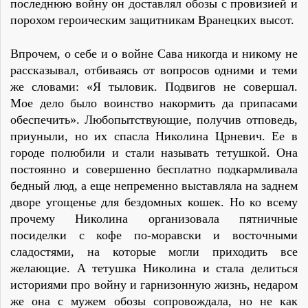
последнюю войну он доставлял обозы с провизией и
порохом героическим защитникам Вранецких высот.
Впрочем, о себе и о войне Сава никогда и никому не
рассказывал, отбиваясь от вопросов одними и теми
же словами: «Я тыловик. Подвигов не совершал.
Мое дело было воинство накормить да припасами
обеспечить». Любопытствующие, получив отповедь,
приуныли, но их спасла Николина Црневич. Ее в
городе полюбили и стали называть тетушкой. Она
постоянно и совершенно бесплатно подкармливала
бедный люд, а еще непременно выставляла на заднем
дворе угощенье для бездомных кошек. Но ко всему
прочему Николина организовала пятничные
посиделки с кофе по-моравски и восточными
сладостями, на которые могли приходить все
желающие. А тетушка Николина и стала делиться
историями про войну и гарнизонную жизнь, недаром
же она с мужем обозы сопровождала, но не как