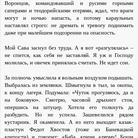
Воронцов, командовавший и русими горными
саперами и теодорийскими егерями, ждал, что враги
могут и ночью напасть, а потому караульных
наставлял строго: не дремать и тревогу поднимать
даже при малейшем подозрении на опасность.
Мой Сава заснул без труда. А я вот «разгулялась» –
не спится, как себя не заставляй. Я уж и Господу
молилась, и овечек принялась считать. Не идет сон.
За полночь умыслила я вольным воздухом подышать.
Выбралась из землянки. Шмыгнула в тыл, за окопы,
к концу лагеря. Подумала: «Чуток прогуляюсь, да и
на боковую». Смотрю, часовой дрыхнет стоя,
опершись на штуцер. Хотела его толкнуть да
разбудить. Но не успела. Зашевелился рядом
кустарник. Я окаменела. А из него выходит казак-
пластун Федот Хвостов (тоже из Баневацкой
крепости) и говорит: «Баба, кричи алярму! Боши