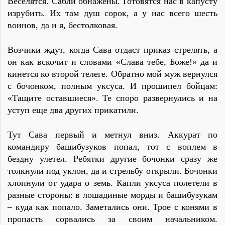
Веселятся. Сабли обнажены. Готовятся нас в капусту
изрубить. Их там душ сорок, а у нас всего шесть
воинов, да и я, бестолковая.
Возчики ждут, когда Сава отдаст приказ стрелять, а
он как вскочит и словами «Слава тебе, Боже!» да и
кинется ко второй телеге. Обратно мой муж вернулся
с бочонком, полным уксуса. И прошипел бойцам:
«Тащите оставшиеся». Те споро развернулись и на
уступ еще два других прикатили.
Тут Сава первый и метнул вниз. Аккурат по
командиру башибузуков попал, тот с воплем в
бездну улетел. Ребятки другие бочонки сразу же
толкнули под уклон, да и стрельбу открыли. Бочонки
хлопнули от удара о земь. Капли уксуса полетели в
разные стороны: в лошадиные морды и башибузукам
– куда как попало. Заметались они. Трое с конями в
пропасть сорвались за своим начальником.