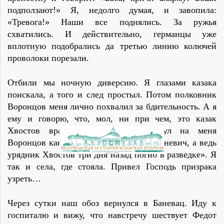
подползают!» Я, недолго думая, и завопила:
«Тревога!» Наши все поднялись. За ружья
схватились. И действительно, германцы уже
вплотную подобрались да третью линию колючей
проволоки порезали.
Отбили мы ночную диверсию. Я глазами казака
поискала, а того и след простыл. Потом полковник
Воронцов меня лично похвалил за бдительность. А я
ему и говорю, что, мол, ни при чем, это казак
Хвостов врагов обнаружил. Взглянул на меня
Воронцов как-то странно: «Госпожа Црневич, а ведь
урядник Хвостов три дня назад погиб в разведке». Я
так и села, где стояла. Привел Господь призрака
узреть…
Через сутки наш обоз вернулся в Баневац. Иду к
госпиталю и вижу, что навстречу шествует Федот