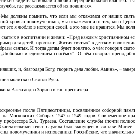
еники свидетельствовали о любви перед безбожной властью. Ты
лужбы, где рассказывается об их подвигах».
 «Мы должны помнить, что если мы откажемся от наших свят
анной кровью новомучеников, мы откажемся и от тех, кого Церк
т это я люблю в истории своей, а это мне не нравится. Мы долж
святых в воспитании и жизни: «Пред каждым христианином есть
пример для детей, прочтите „Жития святых“ в детском изложении
бразы святых. И тогда детям будет понятно, о чём говорил свят
 „Любовью и единением спасёмся“. О чём говорил преподобн
сиявших, и, благодаря Богу, творить дела любви. Аминь», – зав
ана молитва о Святой Руси.
она Александра Зорина в сан пресвитера.
воскресенье после Пятидесятницы, посвящённое соборной памят
ых на Московских Соборах 1547 и 1549 годов. Современное пр
у профессора Б.А. Тураева. Составление службы (почти полнос
Окончательный текст службы был выпущен в составе Миней М
ны новомученики и исповедники Российские, что значительно 