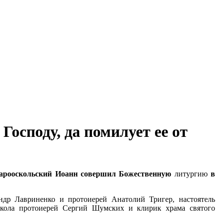
Господу, да помилует ее от
Старооскольский Иоанн совершил Божественную
литургию
в
ндр Лавриненко и протоиерей Анатолий Тригер, настоятель
Оскола протоиерей Сергий Шумских и клирик храма святого