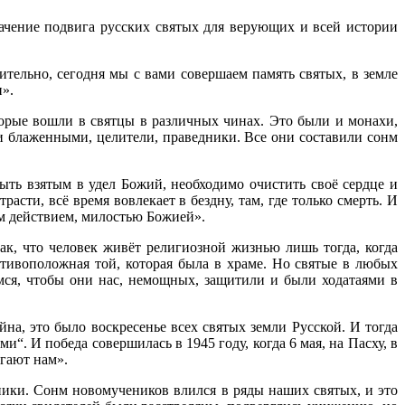
ачение подвига русских святых для верующих и всей истории
ительно, сегодня мы с вами совершаем память святых, в земле
».
торые вошли в святцы в различных чинах. Это были и монахи,
и блаженными, целители, праведники. Все они составили сонм
быть взятым в удел Божий, необходимо очистить своё сердце и
асти, всё время вовлекает в бездну, там, где только смерть. И
ым действием, милостью Божией».
ак, что человек живёт религиозной жизнью лишь тогда, когда
отивоположная той, которая была в храме. Но святые в любых
ся, чтобы они нас, немощных, защитили и были ходатаями в
а, это было воскресенье всех святых земли Русской. И тогда
ми“. И победа совершилась в 1945 году, когда 6 мая, на Пасху, в
огают нам».
ники. Сонм новомучеников влился в ряды наших святых, и это