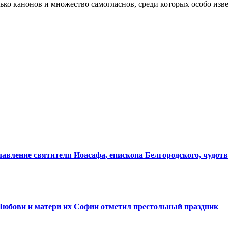
ько канонов и множество самогласнов, среди которых особо изве
лавление святителя Иоасафа, епископа Белгородского, чудот
Любови и матери их Софии отметил престольный праздник