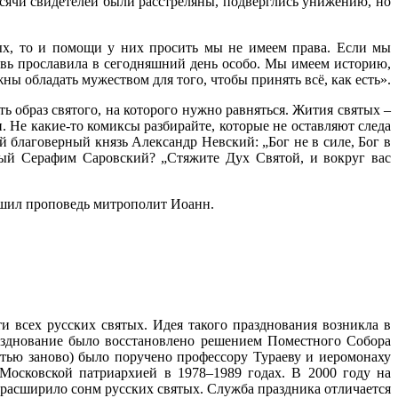
сячи свидетелей были расстреляны, подверглись унижению, но
ых, то и помощи у них просить мы не имеем права. Если мы
овь прославила в сегодняшний день особо. Мы имеем историю,
ны обладать мужеством для того, чтобы принять всё, как есть».
 образ святого, на которого нужно равняться. Жития святых –
. Не какие-то комиксы разбирайте, которые не оставляют следа
ой благоверный князь Александр Невский: „Бог не в силе, Бог в
ый Серафим Саровский? „Стяжите Дух Святой, и вокруг вас
ершил проповедь митрополит Иоанн.
и всех русских святых. Идея такого празднования возникла в
азднование было восстановлено решением Поместного Собора
тью заново) было поручено профессору Тураеву и иеромонаху
осковской патриархией в 1978–1989 годах. В 2000 году на
расширило сонм русских святых. Служба праздника отличается