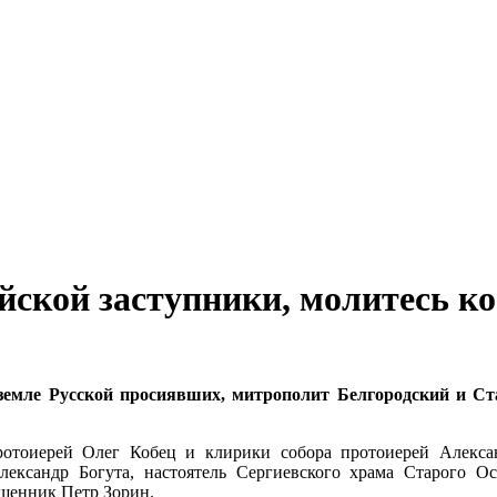
ской заступники, молитесь ко 
в земле Русской просиявших, митрополит Белгородский и 
ротоиерей Олег Кобец и клирики собора протоиерей Алекса
лександр Богута, настоятель Сергиевского храма Старого 
ященник Петр Зорин.