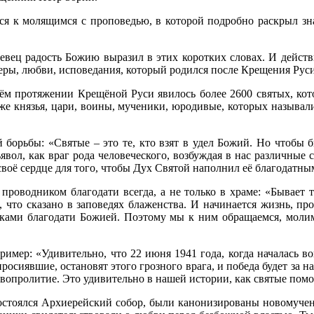
я к молящимся с проповедью, в которой подробно раскрыл зн
евец радость Божию выразил в этих коротких словах. И действ
еры, любви, исповедания, который родился после Крещения Руси
сём протяжении Крещёной Руси явилось более 2600 святых, ко
же князья, цари, воины, мученики, юродивые, которых называл
 борьбы: «Святые – это те, кто взят в удел Божий. Но чтобы 
вол, как враг рода человеческого, возбуждая в нас различные стр
своё сердце для того, чтобы Дух Святой наполнил её благодатн
роводником благодати всегда, а не только в храме: «Бывает т
, что сказано в заповедях блаженства. И начинается жизнь, пр
иками благодати Божией. Поэтому мы к ним обращаемся, молим
ер: «Удивительно, что 22 июня 1941 года, когда началась войн
росиявшие, остановят этого грозного врага, и победа будет за на
овопролитие. Это удивительно в нашей истории, как святые пом
 состоялся Архиерейский собор, были канонизированы новомуче