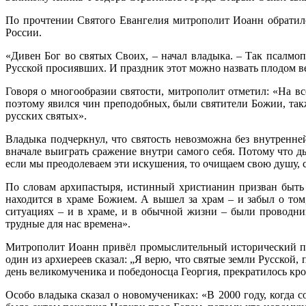
По прочтении Святого Евангелия митрополит Иоанн обратилс
России.
«Дивен Бог во святых Своих, – начал владыка. – Так псалмоп
Русской просиявших. И праздник этот можно назвать плодом в
Говоря о многообразии святости, митрополит отметил: «На в
поэтому явился чин преподобных, были святители Божии, так
русских святых».
Владыка подчеркнул, что святость невозможна без внутренней
вначале выиграть сражение внутри самого себя. Потому что дья
если мы преодолеваем эти искушения, то очищаем свою душу, 
По словам архипастыря, истинный христианин призван быть п
находится в храме Божием. А вышел за храм – и забыл о том
ситуациях – и в храме, и в обычной жизни – были проводн
трудные для нас времена».
Митрополит Иоанн привёл промыслительный исторический прим
один из архиереев сказал: „Я верю, что святые земли Русской, п
день великомученика и победоносца Георгия, прекратилось кр
Особо владыка сказал о новомучениках: «В 2000 году, когда