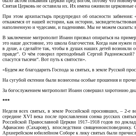
было актом покаяния Церкви пред Богом, потому что новомуч
Святая Церковь не оставила их. Их имена оживили церковные с
При этом архипастырь предупредил об опасности забвения:
откажемся от нашей истории, как истории, засвидетельствов
наполненную и чудесами, и падениями. Мы не можем сказать: во
В заключение митрополит Иоанн призвал опираться на пример 
это наше достояние, это школа благочестия. Когда нам нужен 
в душе, а сделайте так, чтобы в душах наших детей возникли о
правде“. О чём говорил преподобный Сергий Радонежский?
спасутся тысячи“. Вот путь к святости».
«Будем же благодарить Господа за святых, в земле Русской про
На сугубой ектении были вознесены особые прошения и прочит
За богослужением митрополит Иоанн совершил хиротонию диак
***
Неделя всех святых, в земле Российской просиявших, – 2-е 
середине XVI века после прославления сонма русских свят
Российской Православной Церкви 1917–1918 годов по доклад
Афанасию (Сахарову), впоследствии священноисповеднику. 
Архиерейском юбилейном Соборе к лику святых были причисле