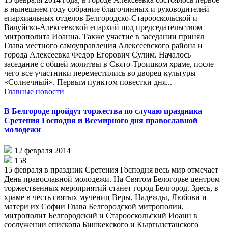
в нынешнем году собрание благочинных и руководителей
епархиальных отделов Белгородско-Старооскольской и
Валуйско-Алексеевской епархий под председательством
митрополита Иоанна. Также участие в заседании принял
Глава местного самоуправления Алексеевского района и
города Алексеевка Федор Егорович Сулим. Началось
заседание с общей молитвы в Свято-Троицком храме, после
чего все участники переместились во дворец культуры
«Солнечный». Первым пунктом повестки дня...
Главные новости
В Белгороде пройдут торжества по случаю праздника
Сретения Господня и Всемирного дня православной
молодежи
12 февраля 2014
158
15 февраля в праздник Сретения Господня весь мир отмечает
День православной молодежи. На Святом Белогорье центром
торжественных мероприятий станет город Белгород. Здесь, в
храме в честь святых мучениц Веры, Надежды, Любови и
матери их Софии Глава Белгородской митрополии,
митрополит Белгородский и Старооскольский Иоанн в
сослужении епископа Бишкекского и Кыргызстанского