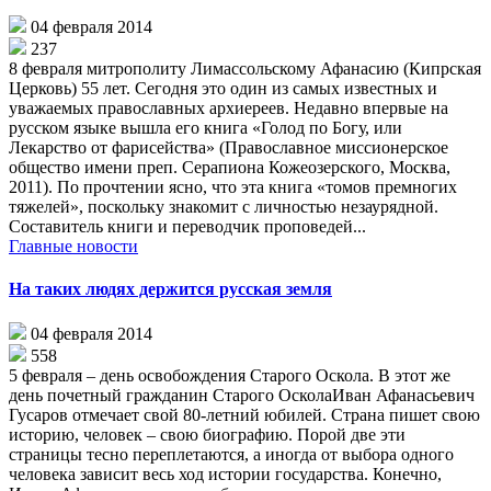
04 февраля 2014
237
8 февраля митрополиту Лимассольскому Афанасию (Кипрская
Церковь) 55 лет. Сегодня это один из самых известных и
уважаемых православных архиереев. Недавно впервые на
русском языке вышла его книга «Голод по Богу, или
Лекарство от фарисейства» (Православное миссионерское
общество имени преп. Серапиона Кожеозерского, Москва,
2011). По прочтении ясно, что эта книга «томов премногих
тяжелей», поскольку знакомит с личностью незаурядной.
Составитель книги и переводчик проповедей...
Главные новости
На таких людях держится русская земля
04 февраля 2014
558
5 февраля – день освобождения Старого Оскола. В этот же
день почетный гражданин Старого ОсколаИван Афанасьевич
Гусаров отмечает свой 80-летний юбилей. Страна пишет свою
историю, человек – свою биографию. Порой две эти
страницы тесно переплетаются, а иногда от выбора одного
человека зависит весь ход истории государства. Конечно,