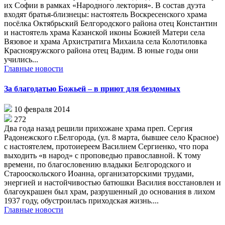
их Софии в рамках «Народного лектория». В состав дуэта
входят братья-близнецы: настоятель Воскресенского храма
посёлка Октябрьский Белгородского района отец Константин
и настоятель храма Казанской иконы Божией Матери села
Вязовое и храма Архистратига Михаила села Колотиловка
Краснояружского района отец Вадим. В юные годы они
учились...
Главные новости
За благодатью Божьей – в приют для бездомных
10 февраля 2014
272
Два года назад решили прихожане храма преп. Сергия
Радонежского г.Белгорода, (ул. 8 марта, бывшее село Красное)
с настоятелем, протоиереем Василием Сергиенко, что пора
выходить «в народ» с проповедью православной. К тому
времени, по благословению владыки Белгородского и
Старооскольского Иоанна, организаторскими трудами,
энергией и настойчивостью батюшки Василия восстановлен и
благоукрашен был храм, разрушенный до основания в лихом
1937 году, обустроилась приходская жизнь....
Главные новости