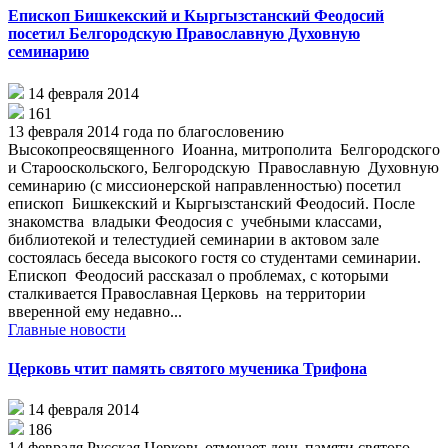
Епископ Бишкекский и Кыргызстанский Феодосий
посетил Белгородскую Православную Духовную
семинарию
14 февраля 2014
161
13 февраля 2014 года по благословению
Высокопреосвященного Иоанна, митрополита Белгородского
и Старооскольского, Белгородскую Православную Духовную
семинарию (с миссионерской направленностью) посетил
епископ Бишкекский и Кыргызстанский Феодосий. После
знакомства владыки Феодосия с учебными классами,
библиотекой и телестудией семинарии в актовом зале
состоялась беседа высокого гостя со студентами семинарии.
Епископ Феодосий рассказал о проблемах, с которыми
сталкивается Православная Церковь на территории
вверенной ему недавно...
Главные новости
Церковь чтит память святого мученика Трифона
14 февраля 2014
186
14 февраля Русская Церковь отмечает день памяти святого