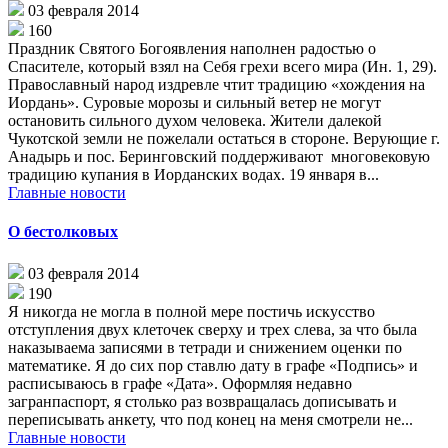
03 февраля 2014
160
Праздник Святого Богоявления наполнен радостью о
Спасителе, который взял на Себя грехи всего мира (Ин. 1, 29).
Православный народ издревле чтит традицию «хождения на
Иордань». Суровые морозы и сильный ветер не могут
остановить сильного духом человека. Жители далекой
Чукотской земли не пожелали остаться в стороне. Верующие г.
Анадырь и пос. Беринговский поддерживают многовековую
традицию купания в Иорданских водах. 19 января в...
Главные новости
О бестолковых
03 февраля 2014
190
Я никогда не могла в полной мере постичь искусство
отступления двух клеточек сверху и трех слева, за что была
наказываема записями в тетради и снижением оценки по
математике. Я до сих пор ставлю дату в графе «Подпись» и
расписываюсь в графе «Дата». Оформляя недавно
загранпаспорт, я столько раз возвращалась дописывать и
переписывать анкету, что под конец на меня смотрели не...
Главные новости