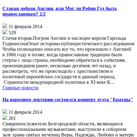
Старая добрая Англия, или Мог ли Робин Гуд быть
православным? 2/2
11 февраля 2014
529
Статья вторая.Погром Англии и наследие короля Гарольда
ГодвинсонаОпыт историко-публицистического расследования
Чтобы полноценно описать все то, что произошло с Англией
в 1066 году и позже, когда православные традиции были
стерты с лица страны, необходимо обратиться к событиям,
произошедшим ранее, несколько десятков лет назад, и
рассмотреть, что же происходило с христианством и
политикой европейских государств в данный период.
Странности международной политики в XI веке К...
Главные новости
На народном лектории состоялся концерт дуэта "Братцы"
11 февраля 2014
201
Священнослужители Белгородской области, являющиеся
профессиональными музыкантами, выступили в соборном
зале храма святых мучениц Веры, Надежды, Любови и матери