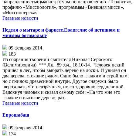
направленностью)магистратуры по направлению «Теология»,
профилю «Миссиология», программам «Внешняя мисси»,
«Миссионерская...
Главные новости
Неделя о мытаре и фарисее.Евангелие об истинном и
мнимом богомольце
09 февраля 2014
183
Из собрания творений святителя Николая Сербского
(Велимировича). *** Лк., 89 зач., 18:10-14. Человек некий
пришел в лес, чтобы выбрать дерево на доски. И увидел он
два дерева, стоящие рядом. Одно было гладким и стройным,
но с гнилою древесиной внутри. Другое снаружи было
шероховатым и невзрачным, но со здоровою сердцевиной.
Вздохнул человек и сказал самому себе: «На что мне это
гладкое и высокое дерево, раз...
Главные новости
Еврошабаш
09 февраля 2014
174