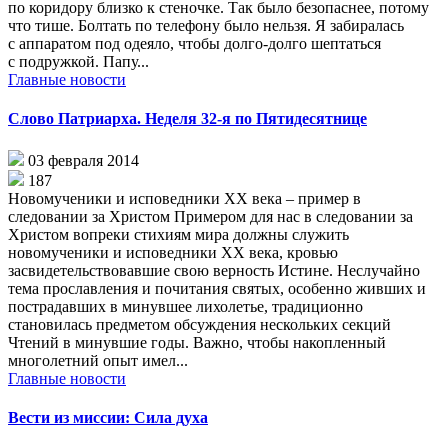
по коридору близко к стеночке. Так было безопаснее, потому
что тише. Болтать по телефону было нельзя. Я забиралась
с аппаратом под одеяло, чтобы долго-долго шептаться
с подружкой. Папу...
Главные новости
Слово Патриарха. Неделя 32-я по Пятидесятнице
03 февраля 2014
187
Новомученики и исповедники XX века – пример в
следовании за Христом Примером для нас в следовании за
Христом вопреки стихиям мира должны служить
новомученики и исповедники XX века, кровью
засвидетельствовавшие свою верность Истине. Неслучайно
тема прославления и почитания святых, особенно живших и
пострадавших в минувшее лихолетье, традиционно
становилась предметом обсуждения нескольких секций
Чтений в минувшие годы. Важно, чтобы накопленный
многолетний опыт имел...
Главные новости
Вести из миссии: Сила духа