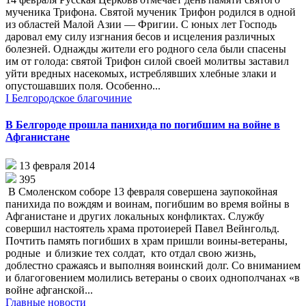
мученика Трифона. Святой мученик Трифон родился в одной
из областей Малой Азии — Фригии. С юных лет Господь
даровал ему силу изгнания бесов и исцеления различных
болезней. Однажды жители его родного села были спасены
им от голода: святой Трифон силой своей молитвы заставил
уйти вредных насекомых, истреблявших хлебные злаки и
опустошавших поля. Особенно...
I Белгородское благочиние
В Белгороде прошла панихида по погибшим на войне в
Афганистане
13 февраля 2014
395
В Смоленском соборе 13 февраля совершена заупокойная
панихида по вождям и воинам, погибшим во время войны в
Афганистане и других локальных конфликтах. Службу
совершил настоятель храма протоиерей Павел Вейнгольд.
Почтить память погибших в храм пришли воины-ветераны,
родные и близкие тех солдат, кто отдал свою жизнь,
доблестно сражаясь и выполняя воинский долг. Со вниманием
и благоговением молились ветераны о своих однополчанах «в
войне афганской...
Главные новости