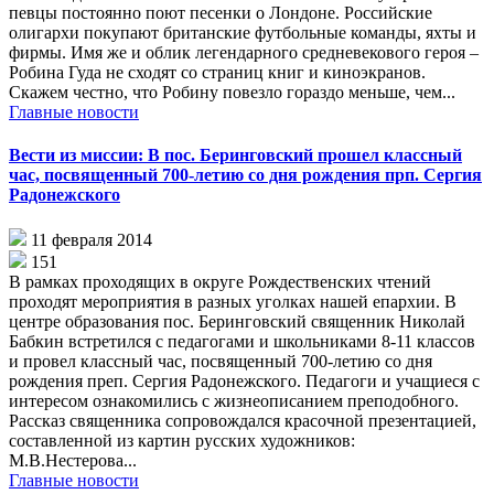
певцы постоянно поют песенки о Лондоне. Российские
олигархи покупают британские футбольные команды, яхты и
фирмы. Имя же и облик легендарного средневекового героя –
Робина Гуда не сходят со страниц книг и киноэкранов.
Скажем честно, что Робину повезло гораздо меньше, чем...
Главные новости
Вести из миссии: В пос. Беринговский прошел классный
час, посвященный 700-летию со дня рождения прп. Сергия
Радонежского
11 февраля 2014
151
В рамках проходящих в округе Рождественских чтений
проходят мероприятия в разных уголках нашей епархии. В
центре образования пос. Беринговский священник Николай
Бабкин встретился с педагогами и школьниками 8-11 классов
и провел классный час, посвященный 700-летию со дня
рождения преп. Сергия Радонежского. Педагоги и учащиеся с
интересом ознакомились с жизнеописанием преподобного.
Рассказ священника сопровождался красочной презентацией,
составленной из картин русских художников:
М.В.Нестерова...
Главные новости