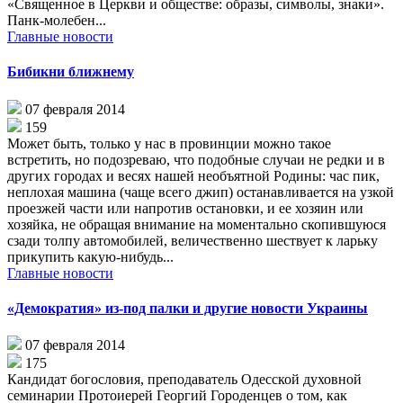
«Священное в Церкви и обществе: образы, символы, знаки».
Панк-молебен...
Главные новости
Бибикни ближнему
07 февраля 2014
159
Может быть, только у нас в провинции можно такое
встретить, но подозреваю, что подобные случаи не редки и в
других городах и весях нашей необъятной Родины: час пик,
неплохая машина (чаще всего джип) останавливается на узкой
проезжей части или напротив остановки, и ее хозяин или
хозяйка, не обращая внимание на моментально скопившуюся
сзади толпу автомобилей, величественно шествует к ларьку
прикупить какую-нибудь...
Главные новости
«Демократия» из-под палки и другие новости Украины
07 февраля 2014
175
Кандидат богословия, преподаватель Одесской духовной
семинарии Протоиерей Георгий Городенцев о том, как