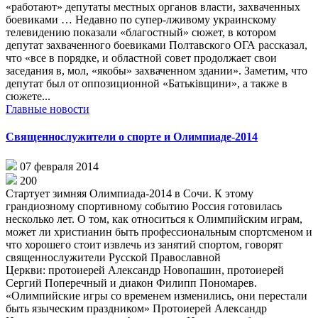
«работают» депутаты местных органов власти, захваченных
боевиками … Недавно по супер-лживому украинскому
телевидению показали «благостный» сюжет, в котором
депутат захваченного боевиками Полтавского ОГА рассказал,
что «все в порядке, и областной совет продолжает свои
заседания в, мол, «якобы» захваченном здании». Заметим, что
депутат был от оппозиционной «Батьківщини», а также в
сюжете...
Главные новости
Священнослужители о спорте и Олимпиаде-2014
07 февраля 2014
200
Стартует зимняя Олимпиада-2014 в Сочи. К этому
грандиозному спортивному событию Россия готовилась
несколько лет. О том, как относиться к Олимпийским играм,
может ли христианин быть профессиональным спортсменом и
что хорошего стоит извлечь из занятий спортом, говорят
священнослужители Русской Православной
Церкви: протоиерей Александр Новопашин, протоиерей
Сергий Поперечный и диакон Филипп Пономарев.
«Олимпийские игры со временем изменились, они перестали
быть языческим праздником» Протоиерей Александр