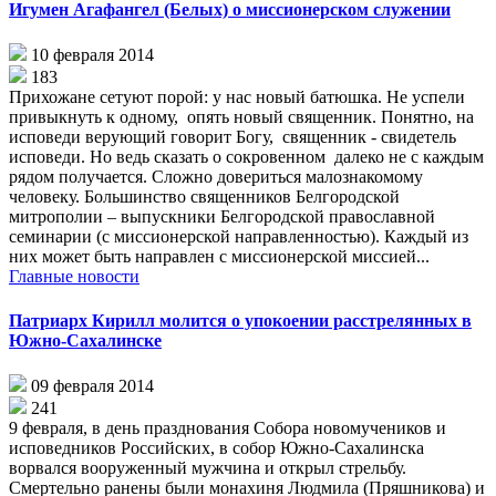
Игумен Агафангел (Белых) о миссионерском служении
10 февраля 2014
183
Прихожане сетуют порой: у нас новый батюшка. Не успели
привыкнуть к одному, опять новый священник. Понятно, на
исповеди верующий говорит Богу, священник - свидетель
исповеди. Но ведь сказать о сокровенном далеко не с каждым
рядом получается. Сложно довериться малознакомому
человеку. Большинство священников Белгородской
митрополии – выпускники Белгородской православной
семинарии (с миссионерской направленностью). Каждый из
них может быть направлен с миссионерской миссией...
Главные новости
Патриарх Кирилл молится о упокоении расстрелянных в
Южно-Сахалинске
09 февраля 2014
241
9 февраля, в день празднования Собора новомучеников и
исповедников Российских, в собор Южно-Сахалинска
ворвался вооруженный мужчина и открыл стрельбу.
Смертельно ранены были монахиня Людмила (Пряшникова) и