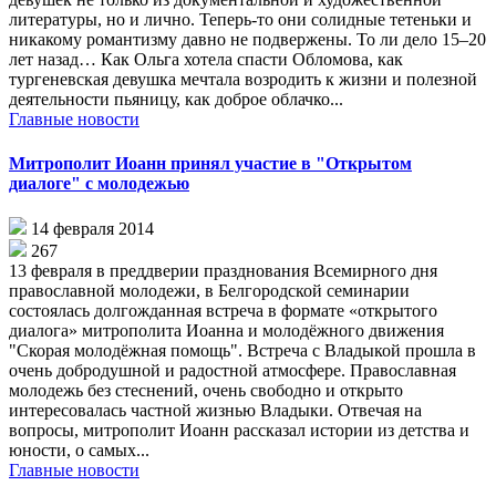
литературы, но и лично. Теперь-то они солидные тетеньки и
никакому романтизму давно не подвержены. То ли дело 15–20
лет назад… Как Ольга хотела спасти Обломова, как
тургеневская девушка мечтала возродить к жизни и полезной
деятельности пьяницу, как доброе облачко...
Главные новости
Митрополит Иоанн принял участие в "Открытом
диалоге" с молодежью
14 февраля 2014
267
13 февраля в преддверии празднования Всемирного дня
православной молодежи, в Белгородской семинарии
состоялась долгожданная встреча в формате «открытого
диалога» митрополита Иоанна и молодёжного движения
"Скорая молодёжная помощь". Встреча с Владыкой прошла в
очень добродушной и радостной атмосфере. Православная
молодежь без стеснений, очень свободно и открыто
интересовалась частной жизнью Владыки. Отвечая на
вопросы, митрополит Иоанн рассказал истории из детства и
юности, о самых...
Главные новости