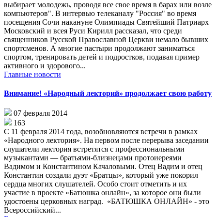
выбирает молодежь, проводя все свое время в барах или возле
компьютеров". В интервью телеканалу "Россия" во время
посещения Сочи накануне Олимпиады Святейший Патриарх
Московский и всея Руси Кирилл рассказал, что среди
священников Русской Православной Церкви немало бывших
спортсменов. А многие пастыри продолжают заниматься
спортом, тренировать детей и подростков, подавая пример
активного и здорового...
Главные новости
Внимание! «Народный лекторий» продолжает свою работу
07 февраля 2014
163
С 11 февраля 2014 года, возобновляются встречи в рамках
«Народного лектория». На первом после перерыва заседании
слушатели лектория встретятся с профессиональными
музыкантами — братьями-близнецами протоиереями
Вадимом и Константином Качаловыми. Отец Вадим и отец
Константин создали дуэт «Братцы», который уже покорил
сердца многих слушателей. Особо стоит отметить и их
участие в проекте «Батюшка онлайн», за которое они были
удостоены церковных наград. «БАТЮШКА ОНЛАЙН» - это
Всероссийский...