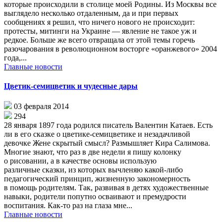
которые происходили в столице моей Родины. Из Москвы все
выглядело несколько отдаленным, да и при первых
сообщениях я решил, что ничего нового не происходит:
протесты, митинги на Украине — явление не такое уж и
редкое. Больше же всего отвращала от этой темы горечь
разочарования в революционном восторге «оранжевого» 2004
года,...
Главные новости
Цветик-семицветик и чудесные дары
03 февраля 2014
294
28 января 1897 года родился писатель Валентин Катаев. Есть
ли в его сказке о цветике-семицветике и незадачливой
девочке Жене скрытый смысл? Размышляет Кира Салимова.
Многие знают, что раз в две недели я пишу колонку
о рисовании, а в качестве основы использую
различные сказки, из которых вычленяю какой-либо
педагогический принцип, жизненную закономерность
в помощь родителям. Так, развивая в детях художественные
навыки, родители попутно осваивают и премудрости
воспитания. Как-то раз на глаза мне...
Главные новости