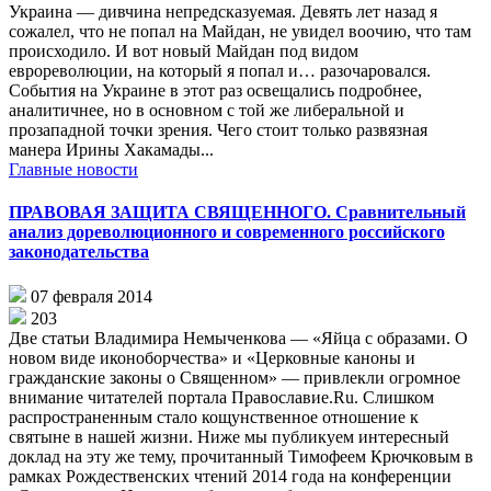
Украина — дивчина непредсказуемая. Девять лет назад я
сожалел, что не попал на Майдан, не увидел воочию, что там
происходило. И вот новый Майдан под видом
еврореволюции, на который я попал и… разочаровался.
События на Украине в этот раз освещались подробнее,
аналитичнее, но в основном с той же либеральной и
прозападной точки зрения. Чего стоит только развязная
манера Ирины Хакамады...
Главные новости
ПРАВОВАЯ ЗАЩИТА СВЯЩЕННОГО. Сравнительный
анализ дореволюционного и современного российского
законодательства
07 февраля 2014
203
Две статьи Владимира Немыченкова — «Яйца с образами. О
новом виде иконоборчества» и «Церковные каноны и
гражданские законы о Священном» — привлекли огромное
внимание читателей портала Православие.Ru. Слишком
распространенным стало кощунственное отношение к
святыне в нашей жизни. Ниже мы публикуем интересный
доклад на эту же тему, прочитанный Тимофеем Крючковым в
рамках Рождественских чтений 2014 года на конференции