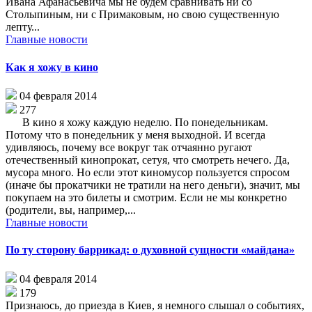
Ивана Афанасьевича мы не будем сравнивать ни со
Столыпиным, ни с Примаковым, но свою существенную
лепту...
Главные новости
Как я хожу в кино
04 февраля 2014
277
В кино я хожу каждую неделю. По понедельникам.
Потому что в понедельник у меня выходной. И всегда
удивляюсь, почему все вокруг так отчаянно ругают
отечественный кинопрокат, сетуя, что смотреть нечего. Да,
мусора много. Но если этот киномусор пользуется спросом
(иначе бы прокатчики не тратили на него деньги), значит, мы
покупаем на это билеты и смотрим. Если не мы конкретно
(родители, вы, например,...
Главные новости
По ту сторону баррикад: о духовной сущности «майдана»
04 февраля 2014
179
Признаюсь, до приезда в Киев, я немного слышал о событиях,