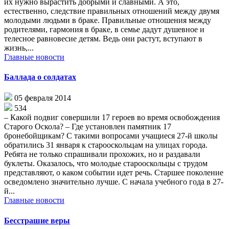
их нужно вырастить добрыми и славными. А это,
естественно, следствие правильных отношений между двумя
молодыми людьми в браке. Правильные отношения между
родителями, гармония в браке, в семье дадут душевное и
телесное равновесие детям. Ведь они растут, вступают в
жизнь,...
Главные новости
Баллада о солдатах
05 февраля 2014
534
– Какой подвиг совершили 17 героев во время освобождения
Старого Оскола? – Где установлен памятник 17
бронебойщикам? С такими вопросами учащиеся 27-й школы
обратились 31 января к старооскольцам на улицах города.
Ребята не только спрашивали прохожих, но и раздавали
буклеты. Оказалось, что молодые старооскольцы с трудом
представляют, о каком событии идет речь. Старшее поколение
осведомлено значительно лучше. С начала учебного года в 27-
й...
Главные новости
Бесстрашие веры