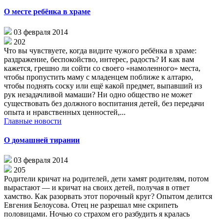
О месте ребёнка в храме
03 февраля 2014
202
Что вы чувствуете, когда видите чужого ребёнка в храме:
раздражение, беспокойство, интерес, радость? И как вам
кажется, грешно ли сойти со своего «намоленного» места,
чтобы пропустить маму с младенцем поближе к алтарю,
чтобы поднять соску или ещё какой предмет, выпавший из
рук незадачливой мамаши? Ни одно общество не может
существовать без должного воспитания детей, без передачи
опыта и нравственных ценностей,...
Главные новости
О домашней тирании
03 февраля 2014
205
Родители кричат на родителей, дети хамят родителям, потом
вырастают — и кричат на своих детей, получая в ответ
хамство. Как разорвать этот порочный круг? Опытом делится
Евгения Белоусова. Отец не разрешал мне скрипеть
половицами. Ночью со страхом его разбудить я кралась