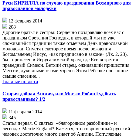
Руси КИРИЛЛА по случаю празднования Всемирного дня
православной молодежи
12 февраля 2014
208
Дорогие братья и сестры! Сердечно поздравляю всех вас с
праздником Сретения Господня, в который мы по уже
сложившейся традиции также отмечаем День православной
молодежи. Спустя некоторое время после рождения
Богомладенец Иисус, «как предписано в законе» (Лк. 2, 23),
был принесен в Иерусалимский храм, где Его встретил
праведный Симеон. Ветхий старец, ожидавший пришествия
Мессии, духовными очами узрел в Этом Ребенке посланное
свыше спасение...
Главные новости
Старая добрая Англия, или Мог ли Робин Гуд быть
православным? 1/2
11 февраля 2014
345
Статья первая. О святых, «благородном разбойнике» и
легендах Merrie England* Кажется, что современный русский
человек достаточно много знает об Англии. Популярные