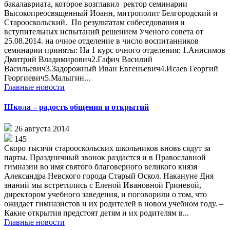
бакалавриата, которое возглавил ректор семинарии
Высокопреосвященный Иоанн, митрополит Белгородский и
Старооскольский. По результатам собеседования и
вступительных испытаний решением Ученого совета от
25.08.2014. на очное отделение в число воспитанников
семинарии приняты: На 1 курс очного отделения: 1.Анисимов
Дмитрий Владимирович2.Гафич Василий
Васильевич3.Задорожный Иван Евгеньевич4.Исаев Георгий
Георгиевич5.Малыгин...
Главные новости
Школа – радость общения и открытий
26 августа 2014
145
Скоро тысячи старооскольских школьников вновь сядут за
парты. Праздничный звонок раздастся и в Православной
гимназии во имя святого благоверного великого князя
Александра Невского города Старый Оскол. Накануне Дня
знаний мы встретились с Еленой Ивановной Гриневой,
директором учебного заведения, и поговорили о том, что
ожидает гимназистов и их родителей в новом учебном году. –
Какие открытия предстоят детям и их родителям в...
Главные новости