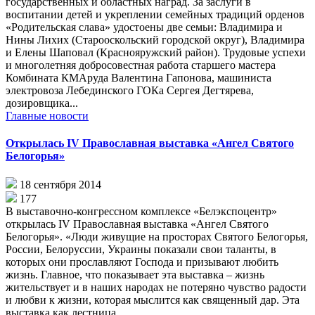
государственных и областных наград. За заслуги в
воспитании детей и укреплении семейных традиций орденов
«Родительская слава» удостоены две семьи: Владимира и
Нины Лихих (Старооскольский городской округ), Владимира
и Елены Шаповал (Краснояружский район). Трудовые успехи
и многолетняя добросовестная работа старшего мастера
Комбината КМАруда Валентина Гапонова, машиниста
электровоза Лебединского ГОКа Сергея Дегтярева,
дозировщика...
Главные новости
Открылась IV Православная выставка «Ангел Святого
Белогорья»
18 сентября 2014
177
В выставочно-конгрессном комплексе «Белэкспоцентр»
открылась IV Православная выставка «Ангел Святого
Белогорья». «Люди живущие на просторах Святого Белогорья,
России, Белоруссии, Украины показали свои таланты, в
которых они прославляют Господа и призывают любить
жизнь. Главное, что показывает эта выставка – жизнь
жительствует и в наших народах не потеряно чувство радости
и любви к жизни, которая мыслится как священный дар. Эта
выставка как лестница,...