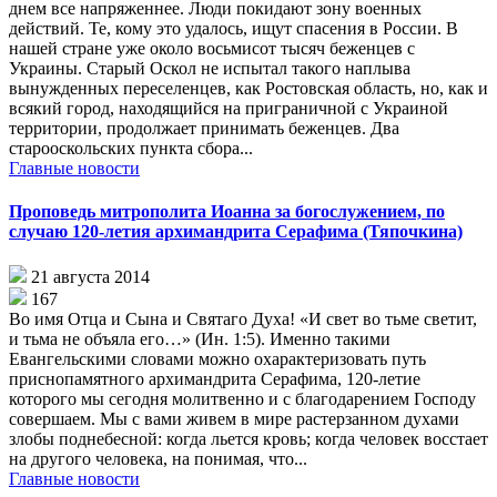
днем все напряженнее. Люди покидают зону военных
действий. Те, кому это удалось, ищут спасения в России. В
нашей стране уже около восьмисот тысяч беженцев с
Украины. Старый Оскол не испытал такого наплыва
вынужденных переселенцев, как Ростовская область, но, как и
всякий город, находящийся на приграничной с Украиной
территории, продолжает принимать беженцев. Два
старооскольских пункта сбора...
Главные новости
Проповедь митрополита Иоанна за богослужением, по
случаю 120-летия архимандрита Серафима (Тяпочкина)
21 августа 2014
167
Во имя Отца и Сына и Святаго Духа! «И свет во тьме светит,
и тьма не объяла его…» (Ин. 1:5). Именно такими
Евангельскими словами можно охарактеризовать путь
приснопамятного архимандрита Серафима, 120-летие
которого мы сегодня молитвенно и с благодарением Господу
совершаем. Мы с вами живем в мире растерзанном духами
злобы поднебесной: когда льется кровь; когда человек восстает
на другого человека, на понимая, что...
Главные новости