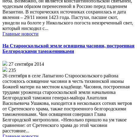
неба. Возможно, он является константинопольской святыней,
чудесным образом перенесенной в Россию перед падением
Византии. В исторических источниках сохранилась и дата
явления – 29/11 июня 1423 года. Пастухи, пасшие скот,
увидели на болоте у Никольского погоста неизреченный свет,
который нисходил с...
Главные новости
На Старооскольской земле освящена часовня, построенная
Белгородскими таможенниками
27 сентября 2014
235
26 сентября в селе Лапыгино Старооскольского района
состоялось освящение часовни в честь тихвинской иконы
Божией матери на местном кладбище. Часовня, построенная
трудами уроженца старооскольской земли начальника
Белгородской таможни генерал-майора Анатолия
Васильевича Ушакова, находится в нескольких сотнях метров
от Сретенского храма, также построенного белгородскими
таможенниками. Чин освящения совершил Глава
Белгородской митрополии. «Невольно пришло на ум такое
сравнение: от Сретенского храма до этой часовни
расстояние...
Главные новости