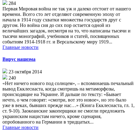
284
Первая Мировая война не так уж и далеко отстоит от нашего
времени. Всего сто лет отделяют современную эпоху от
начала в 1914 году схватки множества государств друг с
другом. Но война сия до сих пор остается одной из
величайших загадок, несмотря на то, что написаны тысячи и
тысячи монографий, учебников и статей, посвященных
событиям 1914-1918 гг. и Версальскому миру 1919...
Главные новости
Вирус нацизма
23 октября 2014
240
«Нет ничего нового под солнцем», – вспоминаешь печальный
вывод Екклесиаста, когда смотришь на метаморфозы,
происходящие на Украине. И дальше по тексту: «Бывает
нечто, о чем говорят: «смотри, вот это новое», но это было
уже в веках, бывших прежде нас…» (Книга Екклесиаста, гл. 1,
ст. 9-10). Заокеанские закоперщики не смогли предложить
украинским нацистам ничего, кроме сценария,
опробованного на Германии в тридцатых...
Главные новости