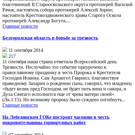
благочинный II Старооскольского округа протоиерей Василий
Рачок; настоятель собора протоиерей Алексей Зорин;
настоятель Крестовоздвиженского храма Старого Оскола
протоиерей Александр Богута;...
Главные новости
Белгородская область в борьбе за трезвость
11 сентября 2014
217
11 сентября наша страна отметила Всероссийский день
Трезвости. Неслучайно это событие приурочено к
православному празднику в честь Пророка и Крестителя
Господня Иоанна. Сам Архангел Гавриил, благовествуя
праведному Захарии о рождении сына, говорил, что младенец
«будет велик пред Господом, не будет пить вина и сикера, и
Духа Святаго исполнится еще от чрева матери своей»
(Лк.1:15). Но великому пророку было суждено погибнуть...
Главные новости
На Лебединском ГОКе построят часовню в честь
покровительницы горнорудных работ
07 сентября 2014