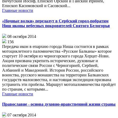
Вичугский Иосиф, Епископ Орский и Гайский Ириней,
Епископ Касимовский и Сасовский...
Главные новости
«Ночные волки» передадут в Сербский город-побратим
Ниш иконы небесных покровителей Святого Белогорья
08 октября 2014
156
Передача икон в епархию города Ниша состоится в рамках
мотоциклетного паломничества «Русские Балканы» которое
стартует 10 октября из черногорского города Херцег-Нови.
Акция призвана укрепить исторические, духовные и
политические связи России с Черногорией, Сербией,
Албанией и Македонией. История России, российского
воинства, русского монашества на территории Балканских
государств малоизвестна, и настоящая экспедиция призвана
устранить эти пробелы. Маршрут мотопаломничества пройдет
по странам, с которыми...
Главные новости
Православие - основа духовно-нравственной жизни страны
07 октября 2014