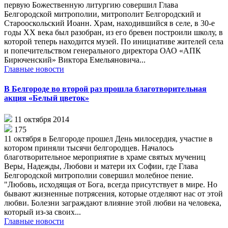
первую Божественную литургию совершил Глава
Белгородской митрополии, митрополит Белгородский и
Старооскольский Иоанн. Храм, находившийся в селе, в 30-е
годы XX века был разобран, из его бревен построили школу, в
которой теперь находится музей. По инициативе жителей села
и попечительством генерального директора ОАО «АПК
Бирюченский» Виктора Емельяновича...
Главные новости
В Белгороде во второй раз прошла благотворительная
акция «Белый цветок»
11 октября 2014
175
11 октября в Белгороде прошел День милосердия, участие в
котором приняли тысячи белгородцев. Началось
благотворительное мероприятие в храме святых мучениц
Веры, Надежды, Любови и матери их Софии, где Глава
Белгородской митрополии совершил молебное пение.
"Любовь, исходящая от Бога, всегда присутствует в мире. Но
бывают жизненные потрясения, которые отделяют нас от этой
любви. Болезни заграждают влияние этой любви на человека,
который из-за своих...
Главные новости