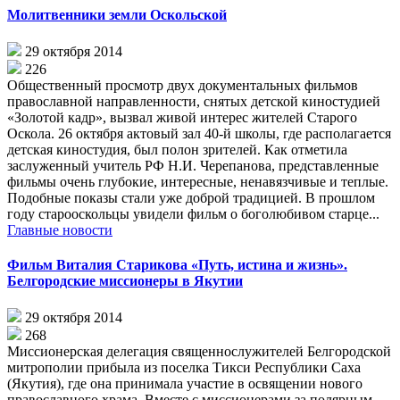
Молитвенники земли Оскольской
29 октября 2014
226
Общественный просмотр двух документальных фильмов
православной направленности, снятых детской киностудией
«Золотой кадр», вызвал живой интерес жителей Старого
Оскола. 26 октября актовый зал 40-й школы, где располагается
детская киностудия, был полон зрителей. Как отметила
заслуженный учитель РФ Н.И. Черепанова, представленные
фильмы очень глубокие, интересные, ненавязчивые и теплые.
Подобные показы стали уже доброй традицией. В прошлом
году старооскольцы увидели фильм о боголюбивом старце...
Главные новости
Фильм Виталия Старикова «Путь, истина и жизнь».
Белгородские миссионеры в Якутии
29 октября 2014
268
Миссионерская делегация священнослужителей Белгородской
митрополии прибыла из поселка Тикси Республики Саха
(Якутия), где она принимала участие в освящении нового
православного храма. Вместе с миссионерами за полярным