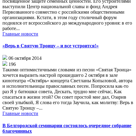
посвященное защите семейных ценностей. Его устроителями
выступили Центр национальной славы и фонд Андрея
Первозванного совместно с российскими общественными
организациями. Кстати, в этом году столичный форум
поднялся от всероссийского до международного уровня: в его
работе...
Главные новости
«Верь в Святую Троицу – и все устроится!»
06 октября 2014
196
Такими оптимистичными словами из песни «Святая Троица»
хочется выразить настрой прошедшего 2 октября в зале
кинотеатра «Октябрь» концерта Светланы Копыловой, автора
и исполнительницы православных песен. Попросила как-то
раз Я у батюшки совета, Дескать, трудно мне сейчас, Как
спасаться в жизни этой? Он совет простой мне дал, Озарив
своей улыбкой, Я слова его тогда Заучила, как молитву: Верь в
Святую Троицу –...
Главные новости
В Белгородской семинарии состоялось очередное собрание
благочинных