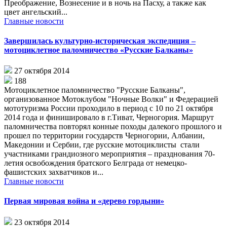
Преображение, Вознесение и в ночь на Пасху, а также как
цвет ангельский...
Главные новости
Завершилась культурно-историческая экспедиция –
мотоциклетное паломничество «Русские Балканы»
27 октября 2014
188
Мотоциклетное паломничество "Русские Балканы",
организованное Мотоклубом "Ночные Волки" и Федерацией
мототуризма России проходило в период с 10 по 21 октября
2014 года и финишировало в г.Тиват, Черногория. Маршрут
паломничества повторял конные походы далекого прошлого и
прошел по территории государств Черногории, Албании,
Македонии и Сербии, где русские мотоциклисты стали
участниками грандиозного мероприятия – празднования 70-
летия освобождения братского Белграда от немецко-
фашистских захватчиков и...
Главные новости
Первая мировая война и «дерево гордыни»
23 октября 2014