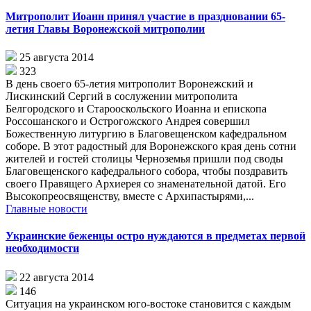
Митрополит Иоанн принял участие в праздновании 65-
летия Главы Воронежской митрополии
25 августа 2014
323
В день своего 65-летия митрополит Воронежский и
Лискинский Сергий в сослужении митрополита
Белгородского и Старооскольского Иоанна и епископа
Россошанского и Острогожского Андрея совершил
Божественную литургию в Благовещенском кафедральном
соборе. В этот радостный для Воронежского края день сотни
жителей и гостей столицы Черноземья пришли под своды
Благовещенского кафедрального собора, чтобы поздравить
своего Правящего Архиерея со знаменательной датой. Его
Высокопреосвященству, вместе с Архипастырями,...
Главные новости
Украинские беженцы остро нуждаются в предметах первой
необходимости
22 августа 2014
146
Ситуация на украинском юго-востоке становится с каждым