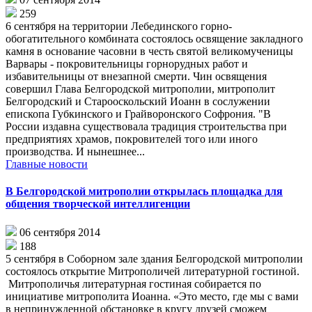
259
6 сентября на территории Лебединского горно-
обогатительного комбината состоялось освящение закладного
камня в основание часовни в честь святой великомученицы
Варвары - покровительницы горнорудных работ и
избавительницы от внезапной смерти. Чин освящения
совершил Глава Белгородской митрополии, митрополит
Белгородский и Старооскольский Иоанн в сослужении
епископа Губкинского и Грайворонского Софрония. "В
России издавна существовала традиция строительства при
предприятиях храмов, покровителей того или иного
производства. И нынешнее...
Главные новости
В Белгородской митрополии открылась площадка для
общения творческой интеллигенции
06 сентября 2014
188
5 сентября в Соборном зале здания Белгородской митрополии
состоялось открытие Митрополичей литературной гостиной.
Митрополичья литературная гостиная собирается по
инициативе митрополита Иоанна. «Это место, где мы с вами
в непринужденной обстановке в кругу друзей сможем