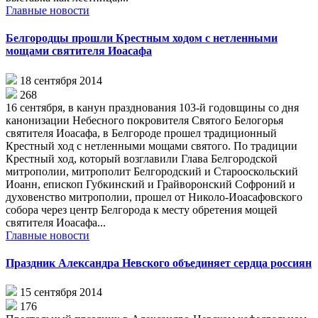
Главные новости
Белгородцы прошли Крестным ходом с нетленными
мощами святителя Иоасафа
18 сентября 2014
268
16 сентября, в канун празднования 103-й годовщины со дня
канонизации Небесного покровителя Святого Белогорья
святителя Иоасафа, в Белгороде прошел традиционный
Крестный ход с нетленными мощами святого. По традиции
Крестный ход, который возглавили Глава Белгородской
митрополии, митрополит Белгородский и Старооскольский
Иоанн, епископ Губкинский и Грайворонский Софроний и
духовенство митрополии, прошел от Николо-Иоасафовского
собора через центр Белгорода к месту обретения мощей
святителя Иоасафа...
Главные новости
Праздник Александра Невского объединяет сердца россиян
15 сентября 2014
176