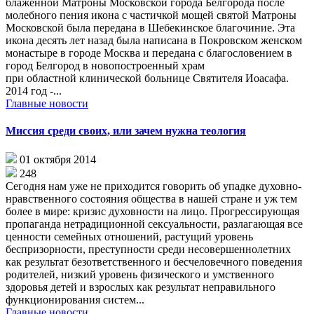
блаженной Матроны Московской города Белгорода после
молебного пения икона с частичкой мощей святой Матроны
Московской была передана в Шебекинское благочиние. Эта
икона десять лет назад была написана в Покровском женском
монастыре в городе Москва и передана с благословением в
город Белгород в новопостроенный храм
при областной клинической больнице Святителя Иоасафа.
2014 год -...
Главные новости
Миссия среди своих, или зачем нужна теология
01 октября 2014
248
Сегодня нам уже не приходится говорить об упадке духовно-
нравственного состояния общества в нашей стране и уж тем
более в мире: кризис духовности на лицо. Прогрессирующая
пропаганда нетрадиционной сексуальности, разлагающая все
ценности семейных отношений, растущий уровень
беспризорности, преступности среди несовершеннолетних
как результат безответственного и бесчеловечного поведения
родителей, низкий уровень физического и умственного
здоровья детей и взрослых как результат неправильного
функционирования систем...
Главные новости