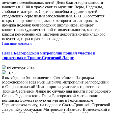
лечение тяжелобольных детей. День благотворительности
начнется в 11.00 в храме святых мучениц Веры, Надежды,
Любови и матери их Софии с молебна о здравии детей,
страдающих серьезными заболеваниями. В 11.30 состоится
открытие праздника в рамках которого запланированы
ярмарка поделок белгородских школьников, концерт
коллективов художественной самодеятельности, мастер-
классы ремесленников, мастеров декоративно-прикладного
искусства, игры и развлечения для...
Главные новости
Глава Белгородской митрополии принял участие в
торжествах в Троице-Сергиевой Лавре
09 октября 2014
167
8 октября, по благословению Святейшего Патриарха
Московского и всея Руси Кирилла митрополит Белгородский
и Старооскольский Иоанн принял участие в торжествах в
Троице-Сергиевой Лавре по случаю дня памяти преподобного
Сергия Радонежского. Глава Белгородской митрополии
возглавил Божественную литургию в Гефсиманском
Черниговском скиту, на подворье Свято-Троицкой Сергиевой
Лавры. Ему сослужили Митрополит Иваново-Вознесенский и