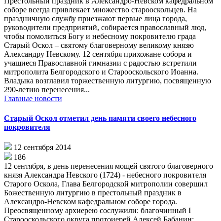
Престольный праздник в Александро-Невском кафедральном
соборе всегда привлекает множество старооскольцев. На
праздничную службу приезжают первые лица города,
руководители предприятий, собирается православный люд,
чтобы помолиться Богу и небесному покровителю града
Старый Оскол – святому благоверному великому князю
Александру Невскому. 12 сентября прихожане собора и
учащиеся Православной гимназии с радостью встретили
митрополита Белгородского и Старооскольского Иоанна.
Владыка возглавил торжественную литургию, посвященную
290-летию перенесения...
Главные новости
Старый Оскол отметил день памяти своего небесного
покровителя
12 сентября 2014
186
12 сентября, в день перенесения мощей святого благоверного
князя Александра Невского (1724) - небесного покровителя
Старого Оскола, Глава Белгородской митрополии совершил
Божественную литургию в престольный праздник в
Александро-Невском кафедральном соборе города.
Преосвященному архиерею сослужили: благочинный I
Старооскольского округа протоиерей Алексей Бабанин;