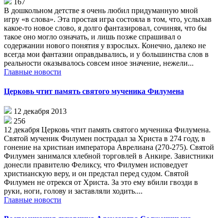
167
В дошкольном детстве я очень любил придуманную мной
игру «в слова». Эта простая игра состояла в том, что, услыхав
какое-то новое слово, я долго фантазировал, сочиняя, что бы
такое оно могло означать, и лишь позже спрашивал о
содержании нового понятия у взрослых. Конечно, далеко не
всегда мои фантазии оправдывались, и у большинства слов в
реальности оказывалось совсем иное значение, нежели...
Главные новости
Церковь чтит память святого мученика Филумена
12 декабря 2013
256
12 декабря Церковь чтит память святого мученика Филумена.
Святой мученик Филумен пострадал за Христа в 274 году, в
гонение на христиан императора Аврелиана (270-275). Святой
Филумен занимался хлебной торговлей в Анкире. Завистники
донесли правителю Феликсу, что Филумен исповедует
христианскую веру, и он предстал перед судом. Святой
Филумен не отрекся от Христа. За это ему вбили гвозди в
руки, ноги, голову и заставляли ходить....
Главные новости