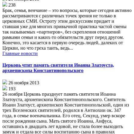
238
Брак, семья, венчание – это вопросы, которые сегодня активно
рассматриваются с различных точек зрения не только в
церковных СМИ. Остроту этим дискуссиям придает и
ставшая уже для многих привычной практика частой смены
так называемых «партнеров», без скрепления отношений
рамками семьи и каких-то обязательств друг перед другом.
Конечно, это касается в первую очередь людей, далеких от
Церкви, но что греха таить, ведь...
Главные новости
Церковь чтит память святителя Иоанна Златоуста,
архиепископа Константинопольского
26 ноября 2013
193
26 ноября Церковь празднует память святителя Иоанна
Златоуста, архиепископа Константинопольского. Святитель
Иоанн Златоуст, архиепископ Константинопольский, один из
трех Вселенских святителей, родился в Антиохии ок. 347
года, в семье военачальника. Его отец, Секунд, умер вскоре
после рождения сына. Мать святого Иоанна, Анфуса,
оставшись в двадцать лет вдовой, не стала более выходить
замуж и отдала все силы воспитанию сына в правилах