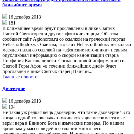
ближайшее время
16 декабря 2013
181
В ближайшее время будут прославлены в лике Святых
Паисий Святогорец и другие афонские старцы. Об этом
сообщает сайт Agionoros.ru со ссылкой на греческий портал
Hellas-orthodoxy. Отметим, что сайт Hellas-orthodoxy несколько
месяцев назад со ссылкой на «афонские источники» первым
опубликовал информацию о скорой канонизации старца
Порфирия Кавсокаливита. Согласно новой информации со
Святой Горы Афон «в течении ближайших дней» будет
прославлен в лике Святых старец Паисий...
Главные новости
Двоеверие
16 декабря 2013
194
Не такая уж редкая вещь двоеверие. Что такое двоеверие? Это
когда в одной голове как-то уживаются две несовместимые
веры: вера в Единого Бога и языческие поверья. По нашим
временам у массы людей в сознании много чего
наперемешалось несообразного. И ничего, живут люди, не