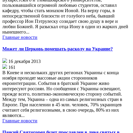
пользовавшийся огромной любовью студентов, оставил
кафедру, чтобы стать монахом Ионой. На верху горы, в
непосредственной близости от голубого неба, бывший
профессор Ион Пэтрулеску созидает свою душу в вере и
любви Божией. Я разыскал отца Иону в один из жарких дней
нынешнего...
Главные новости
Может ли Церковь помешать расколу на Украине?
16 декабря 2013
161
В Киеве и нескольких других регионах Украины с конца
ноября проходят массовые акции сторонников
евроинтеграции. События в братской Украине живо
интересуют россиян. Но сообщения с Украины освещают,
прежде всего, политико-экономическую сторону событий.
Между тем, Украина – одна из самых религиозных стран в
Европе. При населении в 45 млн. человек, 70% украинцев
считают себя религиозными, в свою очередь, 80% из них
являются...
Главные новости
Паисий Святогорец будет прославлен в лике святых в