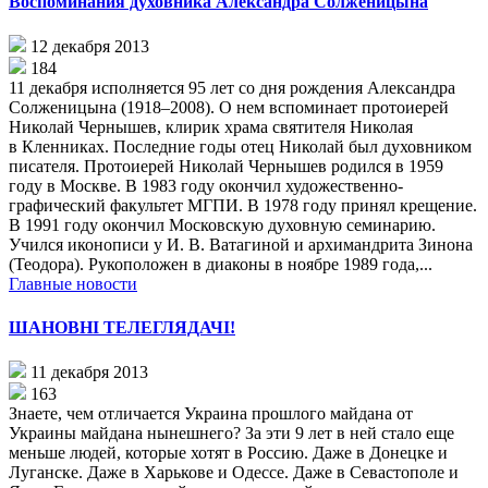
Воспоминания духовника Александра Солженицына
12 декабря 2013
184
11 декабря исполняется 95 лет со дня рождения Александра
Солженицына (1918–2008). О нем вспоминает протоиерей
Николай Чернышев, клирик храма святителя Николая
в Кленниках. Последние годы отец Николай был духовником
писателя. Протоиерей Николай Чернышев родился в 1959
году в Москве. В 1983 году окончил художественно-
графический факультет МГПИ. В 1978 году принял крещение.
В 1991 году окончил Московскую духовную семинарию.
Учился иконописи у И. В. Ватагиной и архимандрита Зинона
(Теодора). Рукоположен в диаконы в ноябре 1989 года,...
Главные новости
ШАНОВНI ТЕЛЕГЛЯДАЧI!
11 декабря 2013
163
Знаете, чем отличается Украина прошлого майдана от
Украины майдана нынешнего? За эти 9 лет в ней стало еще
меньше людей, которые хотят в Россию. Даже в Донецке и
Луганске. Даже в Харькове и Одессе. Даже в Севастополе и