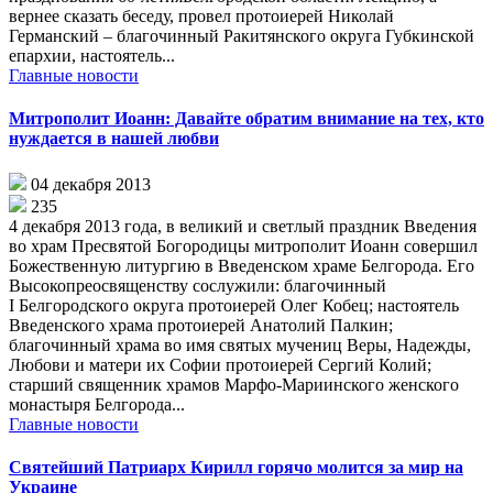
вернее сказать беседу, провел протоиерей Николай
Германский – благочинный Ракитянского округа Губкинской
епархии, настоятель...
Главные новости
Митрополит Иоанн: Давайте обратим внимание на тех, кто
нуждается в нашей любви
04 декабря 2013
235
4 декабря 2013 года, в великий и светлый праздник Введения
во храм Пресвятой Богородицы митрополит Иоанн совершил
Божественную литургию в Введенском храме Белгорода. Его
Высокопреосвященству сослужили: благочинный
I Белгородского округа протоиерей Олег Кобец; настоятель
Введенского храма протоиерей Анатолий Палкин;
благочинный храма во имя святых мучениц Веры, Надежды,
Любови и матери их Софии протоиерей Сергий Колий;
старший священник храмов Марфо-Мариинского женского
монастыря Белгорода...
Главные новости
Святейший Патриарх Кирилл горячо молится за мир на
Украине