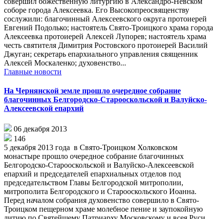
совершил божественную литургию в Александро-Невском
соборе города Алексеевка. Его Высокопреосвященству
сослужили: благочинный Алексеевского округа протоиерей
Евгений Подолько; настоятель Свято-Троицкого храма города
Алексеевка протоиерей Алексей Лупорев; настоятель храма
честь святителя Димитрия Ростовского протоиерей Василий
Джуган; секретарь епархиального управления священник
Алексей Москаленко; духовенство...
Главные новости
На Чернянской земле прошло очередное собрание
благочинных Белгородско-Старооскольской и Валуйско-
Алексеевской епархий
06 декабря 2013
146
5 декабря 2013 года в Свято-Троицком Холковском
монастыре прошло очередное собрание благочинных
Белгородско-Старооскольской и Валуйско-Алексеевской
епархий и председателей епархиальных отделов под
председательством Главы Белгородской митрополии,
митрополита Белгородского и Старооскольского Иоанна.
Перед началом собрания духовенство совершило в Свято-
Троицком пещерном храме молебное пение и заупокойную
литию по Святейшему Патриарху Московскому и всея Руси