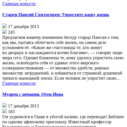
Главные новости
Старец Паисий Святогорец: Упростите вашу жизнь
17 декабря 2013
245
Предлагаем вашему вниманию беседу старца Паисия о том,
как мы, пытаясь облегчить себе жизнь, на самом деле
усложняем её. «Какие же счастливцы те, кто живут
во дворцах и наслаждаются всеми благами», — говорят люди
мира сего. Однако блаженны те, кому удалось упростить свою
жизнь, освободить себя от удавки этого мирского
усовершенствования — от множества удобств, равных
множеству затруднений, и избавиться от страшной душевной
тревоги нынешней эпохи. Если человек не упростит свою...
Главные новости
Мудрец с овчарни. Отец Иона
17 декабря 2013
183
Он уединился в Оаше в убогой каливе, где переводит Библию
по одному афонскому оригиналу. Известный профессор
Бухарестского и Тимишоарского университетов,