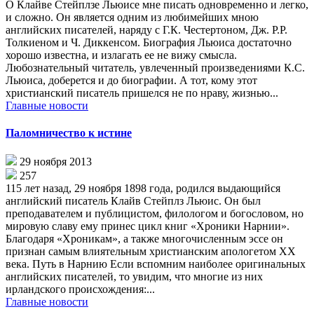
О Клайве Стейплзе Льюисе мне писать одновременно и легко,
и сложно. Он является одним из любимейших мною
английских писателей, наряду с Г.К. Честертоном, Дж. Р.Р.
Толкиеном и Ч. Диккенсом. Биография Льюиса достаточно
хорошо известна, и излагать ее не вижу смысла.
Любознательный читатель, увлеченный произведениями К.С.
Льюиса, доберется и до биографии. А тот, кому этот
христианский писатель пришелся не по нраву, жизнью...
Главные новости
Паломничество к истине
29 ноября 2013
257
115 лет назад, 29 ноября 1898 года, родился выдающийся
английский писатель Клайв Стейплз Льюис. Он был
преподавателем и публицистом, филологом и богословом, но
мировую славу ему принес цикл книг «Хроники Нарнии».
Благодаря «Хроникам», а также многочисленным эссе он
признан самым влиятельным христианским апологетом XX
века. Путь в Нарнию Если вспомним наиболее оригинальных
английских писателей, то увидим, что многие из них
ирландского происхождения:...
Главные новости