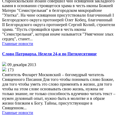
Старооскольский Иоанн совершил чин освящения закладного
камня в основании строящегося храма в честь иконы Божией
Матери "Семистрельная" в белгородском микрорайоне
"Улитка". На чине освящения присутствовали благочинный I
Белгородского округа протоиерей Олег Кобец, благочинный
II Белгородского округа протоиерей Сергий Колий, строители
храма. "Пусть строящийся храм в честь иконы
"Семистрельная", которая иначе называется "Умягчение злых
сердец", станет...
Главные новости
Слово Патриарха. Неделя 24-я по Пятидесятнице
09 декабря 2013
173
Святитель Филарет Московский – богомудрый читатель
Священного Писания Для того чтобы понимать слово Божие,
для того чтобы уметь это слово применять в жизни, для того
чтобы на этом слове основывать свою жизнь, нужны не
только знание, не только способность вдумчиво читать текст –
нужен духовный опыт, нужно быть в молитве и в образе
жизни близким к Богу. Тайны, присутствующие в
Священном...
Главные новости