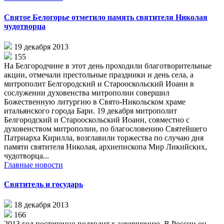
Святое Белогорье отметило память святителя Николая
чудотворца
19 декабря 2013
155
На Белгородчине в этот день проходили благотворительные
акции, отмечали престольные праздники и день села, а
митрополит Белгородский и Старооскольский Иоанн в
сослужении духовенства митрополии совершил
Божественную литургию в Свято-Никольском храме
итальянского города Бари. 19 декабря митрополит
Белгородский и Старооскольский Иоанн, совместно с
духовенством митрополии, по благословению Святейшего
Патриарха Кирилла, возглавили торжества по случаю дня
памяти святителя Николая, архиепископа Мир Ликийских,
чудотворца...
Главные новости
Святитель и государь
18 декабря 2013
166
2013 год постепенно подходит к завершению. В России он