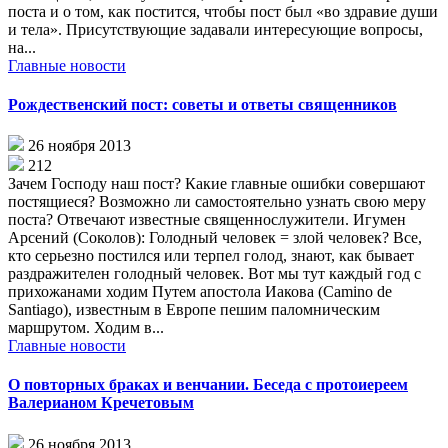
поста и о том, как постится, чтобы пост был «во здравие души
и тела». Присутствующие задавали интересующие вопросы,
на...
Главные новости
Рождественский пост: советы и ответы священников
26 ноября 2013
212
Зачем Господу наш пост? Какие главные ошибки совершают
постящиеся? Возможно ли самостоятельно узнать свою меру
поста? Отвечают известные священнослужители. Игумен
Арсений (Соколов): Голодный человек = злой человек? Все,
кто серьезно постился или терпел голод, знают, как бывает
раздражителен голодный человек. Вот мы тут каждый год с
прихожанами ходим Путем апостола Иакова (Camino de
Santiago), известным в Европе пешим паломническим
маршрутом. Ходим в...
Главные новости
О повторных браках и венчании. Беседа с протоиереем
Валерианом Кречетовым
26 ноября 2013