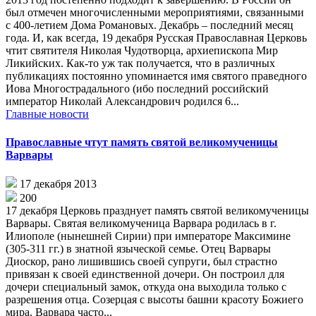
был отмечен многочисленными мероприятиями, связанными
с 400-летием Дома Романовых. Декабрь – последний месяц
года. И, как всегда, 19 декабря Русская Православная Церковь
чтит святителя Николая Чудотворца, архиепископа Мир
Ликийских. Как-то уж так получается, что в различных
публикациях постоянно упоминается имя святого праведного
Иова Многострадального (ибо последний российский
император Николай Александрович родился 6...
Главные новости
Православные чтут память святой великомученицы
Варвары
17 декабря 2013
200
17 декабря Церковь празднует память святой великомученицы
Варвары. Святая великомученица Варвара родилась в г.
Илиополе (нынешней Сирии) при императоре Максимине
(305-311 гг.) в знатной языческой семье. Отец Варвары
Диоскор, рано лишившись своей супруги, был страстно
привязан к своей единственной дочери. Он построил для
дочери специальный замок, откуда она выходила только с
разрешения отца. Созерцая с высоты башни красоту Божиего
мира. Варвара часто...