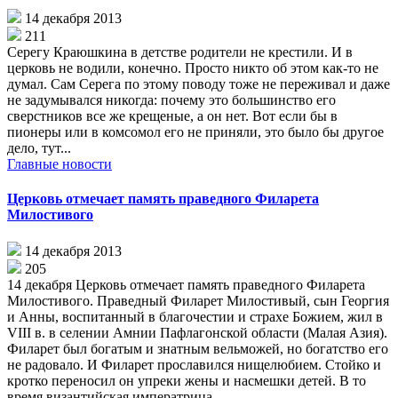
14 декабря 2013
211
Серегу Краюшкина в детстве родители не крестили. И в
церковь не водили, конечно. Просто никто об этом как-то не
думал. Сам Серега по этому поводу тоже не переживал и даже
не задумывался никогда: почему это большинство его
сверстников все же крещеные, а он нет. Вот если бы в
пионеры или в комсомол его не приняли, это было бы другое
дело, тут...
Главные новости
Церковь отмечает память праведного Филарета
Милостивого
14 декабря 2013
205
14 декабря Церковь отмечает память праведного Филарета
Милостивого. Праведный Филарет Милостивый, сын Георгия
и Анны, воспитанный в благочестии и страхе Божием, жил в
VIII в. в селении Амнии Пафлагонской области (Малая Азия).
Филарет был богатым и знатным вельможей, но богатство его
не радовало. И Филарет прославился нищелюбием. Стойко и
кротко переносил он упреки жены и насмешки детей. В то
время византийская императрица...