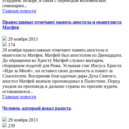
усердием. Вскоре, в связи с переводом Коломенской
семинарии...
Главные новости
Православные отмечают память апостола и евангелиста
Матфея
29 ноября 2013
174
29 ноября православные отмечают память апостола и
евангелиста Матфея. Матфей был апостолом из Двенадцати.
До обращения ко Христу Матфей служил мытарем,
сборщиком податей для Рима. Услышав глас Иисуса Христа:
«Иди за Мной», он оставил свою должность и пошел за
Спасителем. Восприняв благодатные дары Духа Святого,
апостол Матфей вначале проповедовал в Палестине. Перед
уходом на проповедь в дальние страны по просьбе иудеев,
остававшихся...
Главные новости
Человек, который искал радость
29 ноября 2013
239