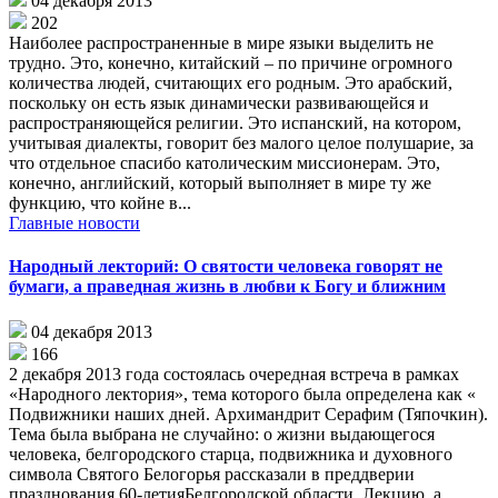
04 декабря 2013
202
Наиболее распространенные в мире языки выделить не
трудно. Это, конечно, китайский – по причине огромного
количества людей, считающих его родным. Это арабский,
поскольку он есть язык динамически развивающейся и
распространяющейся религии. Это испанский, на котором,
учитывая диалекты, говорит без малого целое полушарие, за
что отдельное спасибо католическим миссионерам. Это,
конечно, английский, который выполняет в мире ту же
функцию, что койне в...
Главные новости
Народный лекторий: О святости человека говорят не
бумаги, а праведная жизнь в любви к Богу и ближним
04 декабря 2013
166
2 декабря 2013 года состоялась очередная встреча в рамках
«Народного лектория», тема которого была определена как «
Подвижники наших дней. Архимандрит Серафим (Тяпочкин).
Тема была выбрана не случайно: о жизни выдающегося
человека, белгородского старца, подвижника и духовного
символа Святого Белогорья рассказали в преддверии
празднования 60-летияБелгородской области. Лекцию, а