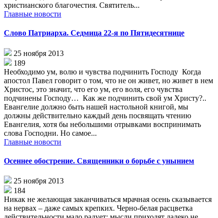
христианского благочестия. Святитель...
Главные новости
Слово Патриарха. Седмица 22-я по Пятидесятнице
25 ноября 2013
189
Необходимо ум, волю и чувства подчинить Господу Когда
апостол Павел говорит о том, что не он живет, но живет в нем
Христос, это значит, что его ум, его воля, его чувства
подчинены Господу… Как же подчинить свой ум Христу?..
Евангелие должно быть нашей настольной книгой, мы
должны действительно каждый день посвящать чтению
Евангелия, хотя бы небольшими отрывками воспринимать
слова Господни. Но самое...
Главные новости
Осеннее обострение. Священники о борьбе с унынием
25 ноября 2013
184
Никак не желающая заканчиваться мрачная осень сказывается
на нервах – даже самых крепких. Черно-белая расцветка
действительности мало радует: мысли приходят далеко не