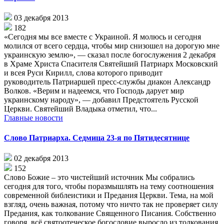
03 декабря 2013
182
«Сегодня мы все вместе с Украиной. Я молюсь и сегодня
молился от всего сердца, чтобы мир снизошел на дорогую мне
украинскую землю», — сказал после богослужения 2 декабря
в Храме Христа Спасителя Святейший Патриарх Московский
и всея Руси Кирилл, слова которого приводит
руководитель Патриаршей пресс-службы диакон Александр
Волков. «Верим и надеемся, что Господь дарует мир
украинскому народу», — добавил Предстоятель Русской
Церкви. Святейший Владыка отметил, что...
Главные новости
Слово Патриарха. Седмица 23-я по Пятидесятнице
02 декабря 2013
152
Слово Божие – это чистейший источник Мы собрались
сегодня для того, чтобы поразмышлять на тему соотношения
современной библеистики и Предания Церкви. Тема, на мой
взгляд, очень важная, потому что ничто так не проверяет силу
Предания, как толкование Священного Писания. Собственно
говоря, всё святоотеческое богословие выросло из толкования