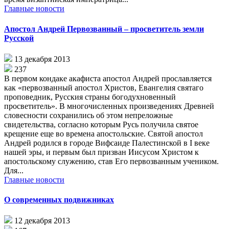
Главные новости
Апостол Андрей Первозванный – просветитель земли
Русской
13 декабря 2013
237
В первом кондаке акафиста апостол Андрей прославляется
как «первозванный апостол Христов, Евангелия святаго
проповедник, Русския страны богодухновенный
просветитель». В многочисленных произведениях Древней
словесности сохранились об этом непреложные
свидетельства, согласно которым Русь получила святое
крещение еще во времена апостольские. Святой апостол
Андрей родился в городе Вифсаиде Палестинской в I веке
нашей эры, и первым был призван Иисусом Христом к
апостольскому служению, став Его первозванным учеником.
Для...
Главные новости
О современных подвижниках
12 декабря 2013