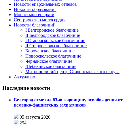
Новости епархиальных отделов
Новости образования
Монастыри епархии
Сестричество милосердия
Новости благочиний
I Белгородское благочиние
II Белгородское благочиние
I Старооскольское благочиние
II Старооскольское благочиние
Корочанское благочиние
Новооскольское благочиние
Чернянское благочиние
Шебекинское благочиние
Митрополичий центр Старооскольского округа
Актуально
Последние новости
Белгород отметил 83-ю годовщину освобождения от
немецко-фашистских захватчиков
05 августа 2026
294