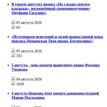
В городе запустят проект «По следам святого
владыки», посвящённый священномученику
Онуфрию Гагалюку.
05 августа 2026
63
«Источником исцелений и силой православной веры
явилась Почаевская Твоя икона, Богородица!»
05 августа 2026
355
5 августа - день памяти праведного воина Феодора
Ушакова
04 августа 2026
1620
4 августа Церковь чтит память равноапостольной
Марии Магдалины