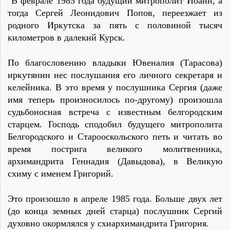
"В феврале 1985 года будущий митрополит Иоанн, а
тогда Сергей Леонидович Попов, переезжает из
родного Иркутска за пять с половиной тысяч
километров в далекий Курск.
По благословению владыки Ювеналия (Тарасова)
иркутянин нес послушания его личного секретаря и
келейника. В это время у послушника Сергия (даже
имя теперь произносилось по-другому) произошла
судьбоносная встреча с известным белгородским
старцем. Господь сподобил будущего митрополита
Белгородского и Старооскольского петь и читать во
время пострига великого молитвенника,
архимандрита Геннадия (Давыдова), в Великую
схиму с именем Григорий.
Это произошло в апреле 1985 года. Больше двух лет
(до конца земных дней старца) послушник Сергий
духовно окормлялся у схиархимандрита Григория.