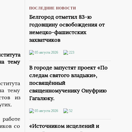
ПОСЛЕДНИЕ НОВОСТИ
Белгород отметил 83-ю
годовщину освобождения от
немецко-фашистских
захватчиков
05 августа 2026
223
ститута
на тему
В городе запустят проект «По
следам святого владыки»,
посвящённый
ститута
на тему
священномученику Онуфрию
стов из
Гагалюку.
угих.
05 августа 2026
52
 работе
иков со
«Источником исцелений и