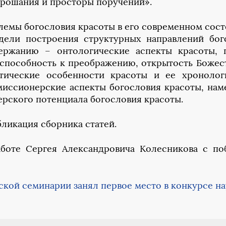
прошания и просторы поручений».
лемы богословия красоты в его современном сост
одели построения структурных направлений бог
ержанию – онтологические аспекты красоты, 
 способность к преображению, открытость Божес
тические особенности красоты и ее хронолог
 миссионерские аспекты богословия красоты, нам
рского потенциала богословия красоты.
ликация сборника статей.
боте Сергея Александровича Колесникова с по