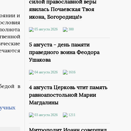
силой православной веры
явилась Почаевская Твоя
оянии и
икона, Богородица!»
ословия
полнота
05 августа 2026
300
твенной
ические
5 августа - день памяти
ечаются
праведного воина Феодора
Ушакова
04 августа 2026
1616
бедой в
4 августа Церковь чтит память
равноапостольной Марии
Магдалины
03 августа 2026
1211
Митрополит Иоанн совершил