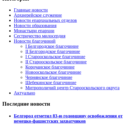
Главные новости
Архиерейское служение
Новости епархиальных отделов
Новости образования
Монастыри епархии
Сестричество милосердия
Новости благочиний
I Белгородское благочиние
II Белгородское благочиние
I Старооскольское благочиние
II Старооскольское благочиние
Корочанское благочиние
Новооскольское благочиние
Чернянское благочиние
Шебекинское благочиние
Митрополичий центр Старооскольского округа
Актуально
Последние новости
Белгород отметил 83-ю годовщину освобождения от
немецко-фашистских захватчиков