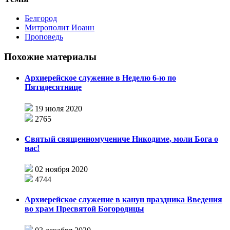
Белгород
Митрополит Иоанн
Проповедь
Похожие материалы
Архиерейское служение в Неделю 6-ю по
Пятидесятнице
19 июля 2020
2765
Святый священномучениче Никодиме, моли Бога о
нас!
02 ноября 2020
4744
Архиерейское служение в канун праздника Введения
во храм Пресвятой Богородицы