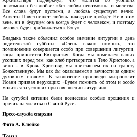
Архипастырь подчеркнул, что молитва об усопших
невозможна без любви: «Без любви невозможна и молитва.
Все слова будут пустыми, а любовь существует вечно.
Апостол Павел пишет: любовь никогда не пройдёт. Ни в этом
веке, ни в будущем она всегда будет с человеком, и поэтому
человек будет приближаться к Богу».
Владыка также объяснил особое значение литургии в день
родительской субботы: «Очень важно помнить, что
поминовение совершается особо при совершении литургии,
когда приносится Евхаристия. Когда мы поминаем наших
усопших перед тем, как хлеб претворится в Тело Христово, а
вино – в Кровь Христову, мы приглашаем их на трапезу
Божественную. Мы как бы оказываемся в вечности за одним
духовным столом». В заключение проповеди митрополит
Иоанн призвал верующих: «Будем помнить об этом и особо
молиться за усопших при совершении литургии».
На сугубой ектении были вознесены особые прошения и
прочитана молитва о Святой Руси.
Пресс-служба епархии
Фото А. Клюйко
Темы