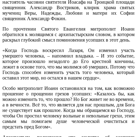
настоятель часовни святителя Иоасафа на Троицкой площади
священник Александр Востриков, клирик храма святых
мучениц Веры, Надежды, Любови и матери их Софии
священник Александр Фокин.
По прочтении Святого Евангелия митрополит Иоанн
обратился к молящимся с архипастырским словом, в котором
раскрыл глубокий смысл поминовения усопших в этот день.
«Когда Господь воскресил Лазаря, Он изменил участь
умершего человека, – напомнил владыка. – И это событие,
которое произошло незадолго до Его крестной кончины,
лежит в основе того, что мы молимся об умерших. Потому что
Господь способен изменить участь того человека, который
оставил этот мир, но остался в нашем сердце».
Особо митрополит Иоанн остановился на том, как возможно
прошение о прощении грехов усопших: «Казалось бы, как
можно изменить то, что прошло? Но Бог живет не во времени,
а в вечности. Всё то, что является для нас прошлым, для Бога
не существует как прошлое. Когда мы обращаемся ко Господу,
чтобы Он простил человеку вольные и невольные грехи, этим
самым мы помогаем душе человеческой очиститься и
предстать пред Богом».