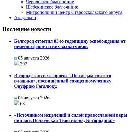
Чернянское благочиние
Шебекинское благочиние
Митрополичий центр Старооскольского округа
Актуально
Последние новости
Белгород отметил 83-ю годовщину освобождения от
немецко-фашистских захватчиков
05 августа 2026
297
В городе запустят проект «По следам святого
владыки», посвящённый священномученику
Онуфрию Гагалюку.
05 августа 2026
63
«Источником исцелений и силой православной веры
явилась Почаевская Твоя икона, Богородица!»