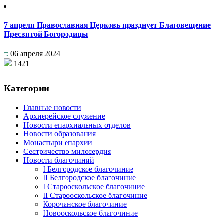
7 апреля Православная Церковь празднует Благовещение
Пресвятой Богородицы
06 апреля 2024
1421
Категории
Главные новости
Архиерейское служение
Новости епархиальных отделов
Новости образования
Монастыри епархии
Сестричество милосердия
Новости благочиний
I Белгородское благочиние
II Белгородское благочиние
I Старооскольское благочиние
II Старооскольское благочиние
Корочанское благочиние
Новооскольское благочиние