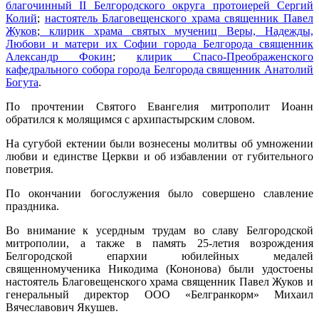
благочинный II Белгородского округа протоиерей Сергий
Колий
;
настоятель Благовещенского храма священник Павел
Жуков
;
клирик храма святых мучениц Веры, Надежды,
Любови и матери их Софии города Белгорода священник
Александр Фокин
;
клирик Спасо-Преображенского
кафедрального собора города Белгорода священник Анатолий
Богута
.
По прочтении Святого Евангелия митрополит Иоанн
обратился к молящимся с архипастырским словом.
На сугубой ектении были вознесены молитвы об умножении
любви и единстве Церкви и об избавлении от губительного
поветрия.
По окончании богослужения было совершено славление
праздника.
Во внимание к усердным трудам во славу Белгородской
митрополии, а также в память 25-летия возрождения
Белгородской епархии юбилейных медалей
священномученика Никодима (Кононова) были удостоены
настоятель Благовещенского храма священник Павел Жуков и
генеральный директор
ООО «Белгранкорм» Михаил
Вячеславович Якушев.