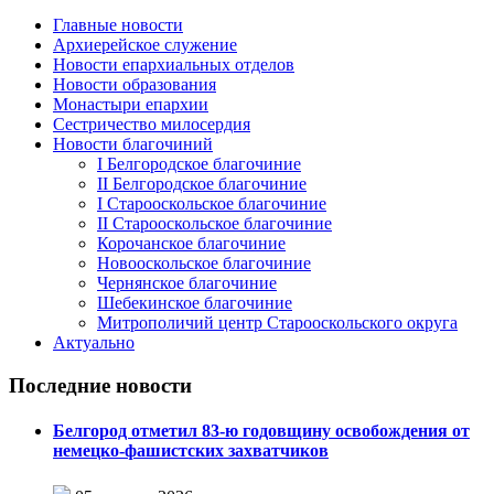
Главные новости
Архиерейское служение
Новости епархиальных отделов
Новости образования
Монастыри епархии
Сестричество милосердия
Новости благочиний
I Белгородское благочиние
II Белгородское благочиние
I Старооскольское благочиние
II Старооскольское благочиние
Корочанское благочиние
Новооскольское благочиние
Чернянское благочиние
Шебекинское благочиние
Митрополичий центр Старооскольского округа
Актуально
Последние новости
Белгород отметил 83-ю годовщину освобождения от
немецко-фашистских захватчиков