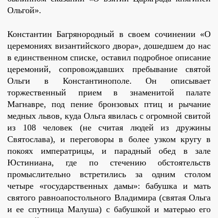
Ольгой».
Константин Багрянородный в своем сочинении «О
церемониях византийского двора», дошедшем до нас
в единственном списке, оставил подробное описание
церемоний, сопровождавших пребывание святой
Ольги в Константинополе. Он описывает
торжественный прием в знаменитой палате
Магнавре, под пение бронзовых птиц и рычание
медных львов, куда Ольга явилась с огромной свитой
из 108 человек (не считая людей из дружины
Святослава), и переговоры в более узком кругу в
покоях императрицы, и парадный обед в зале
Юстиниана, где по стечению обстоятельств
промыслительно встретились за одним столом
четыре «государственных дамы»: бабушка и мать
святого равноапостольного Владимира (святая Ольга
и ее спутница Малуша) с бабушкой и матерью его