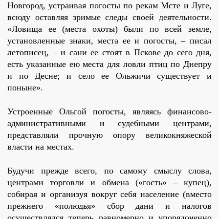
Новгород, устраивая погосты по рекам Мсте и Луге,
всюду оставляя зримые следы своей деятельности.
«Ловища ее (места охоты) были по всей земле,
установленные знаки, места ее и погосты, – писал
летописец, – и сани ее стоят в Пскове до сего дня,
есть указанные ею места для ловли птиц по Днепру
и по Десне; и село ее Ольжичи существует и
поныне».
Устроенные Ольгой погосты, являясь финансово-
административными и судебными центрами,
представляли прочную опору великокняжеской
власти на местах.
Будучи прежде всего, по самому смыслу слова,
центрами торговли и обмена («гость» – купец),
собирая и организуя вокруг себя население (вместо
прежнего «полюдья» сбор дани и налогов
осуществлялся теперь равномерно и упорядоченно