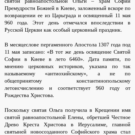
святой равноапостольной Ольги – храм Софии
Премудрости Божией в Киеве, заложенный вскоре по
возвращении ее из Царьграда и освященный 11 мая
960 года. Этот день отмечался впоследствии в
Русской Церкви как особый церковный праздник.
В месяцеслове пергаменного Апостола 1307 года под
11 мая записано: «В тот же день освящение Святой
Софии в Киеве в лето 6460». Дата памяти, по
мнению церковных историков, указана по так
называемому «антиохийскому», а не по
общепринятому константинопольскому
летоисчислению и соответствует 960 году от
Рождества Христова.
Поскольку святая Ольга получила в Крещении имя
святой равноапостольной Елены, обретшей Честное
Древо Креста Христова в Иерусалиме, главной
святыней новосозданного Софийского храма стал