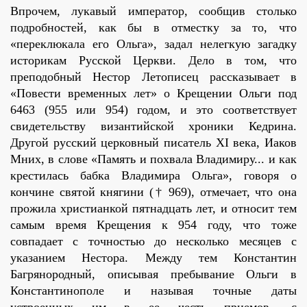
Впрочем, лукавый император, сообщив столько
подробностей, как бы в отместку за то, что
«переклюкала его Ольга», задал нелегкую загадку
историкам Русской Церкви. Дело в том, что
преподобный Нестор Летописец рассказывает в
«Повести временных лет» о Крещении Ольги под
6463 (955 или 954) годом, и это соответствует
свидетельству византийской хроники Кедрина.
Другой русский церковный писатель ХI века, Иаков
Мних, в слове «Память и похвала Владимиру... и как
крестилась бабка Владимира Ольга», говоря о
кончине святой княгини († 969), отмечает, что она
прожила христианкой пятнадцать лет, и относит тем
самым время Крещения к 954 году, что тоже
совпадает с точностью до несколько месяцев с
указанием Нестора. Между тем Константин
Багрянородный, описывая пребывание Ольги в
Константинополе и называя точные даты