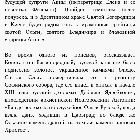
будущей супруги Анны (императрица Елена и ее
невестка Феофано). Пройдет немногим более
полувека, и в Десятинном храме Святой Богородицы
в Киеве будут рядом стоять мраморные гробницы
святой Ольги, святого Владимира и блаженной
«царицы Анны».
Во время одного из приемов, рассказывает
Константин Багрянородный, русской княгине было
поднесено золотое, украшенное камнями блюдо.
Святая Ольга пожертвовала его в ризницу
Софийского собора, где его видел и описал в начале
ХIII века русский дипломат Добрыня Ядрейкович,
впоследствии архиепископ Новгородский Антоний:
«Блюдо велико злато служебное Ольги Русской, когда
взяла дань, ходивши в Царьград; во блюде же
Ольжине камень драгий, на том же камени написан
Христос».