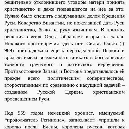
решительно отклонившего уговоры матери принять
христианство и даже гневавшегося на нее за это.
Нужно было спешить с задуманным делом Крещения
Руси. Коварство Византии, не пожелавшей дать Руси
христианство, было на руку язычникам. В поисках
решения святая Ольга обращает взоры на запад.
Никакого противоречия здесь нет. Святая Ольга (†
969) принадлежала еще к неразделенной Церкви и
вряд ли имела возможность вникать в богословские
тонкости греческого и латинского вероучения.
Противостояние Запада и Востока представлялось ей
прежде всего политическим соперничеством,
второстепенным по сравнению с насущной задачей –
созданием Русской Церкви, христианским
просвещением Руси.
Под 959 годом немецкий хронист, именуемый
«продолжатель Регинона», записывает: «пришли к
королю послы Елены, королевы руссов, которая