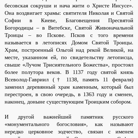
бесовская сокруши и нача жити о Христе Иисусе».
Она воздвигает храмы: святителя Николая и Святой
Софии в Киеве, Благовещения Пресвятой
Богородицы – в Витебске, Святой Живоначальной
Троицы – во Пскове. Псков с того времени
называется в летописях Домом Святой Троицы.
Храм, построенный Ольгой над рекой Великой, на
месте, указанном ей, по свидетельству летописца,
свыше «Лучом Трисиятельного Божества», простоял
более полутора веков. В 1137 году святой князь
Всеволод-Гавриил († 1138, память 11 февраля)
заменил деревянный храм каменным, который был
перестроен, в свою очередь, в 1З63 году и сменен,
наконец, доныне существующим Троицким собором.
И другой важнейший памятник русского
«монументального богословия», как называют
нередко церковное зодчество, связан с именем