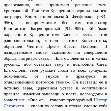
православию, она принимает решение стать
христианкой. Таинство Крещения совершил над нею
патриарх Константинопольский Феофилакт (933–
956), а восприемником был сам император
Константин Багрянородный (912–959). Ей было
наречено в Крещении имя Елена в честь святой
равноапостольной, матери святого Константина,
обретшей Честное Древо Креста Господня. В
назидательном слове, сказанном по совершении
обряда, патриарх сказал: «Благословенна ты в женах
русских, ибо оставила тьму и возлюбила Свет.
Благословят тебя русские люди во всех грядущих
поколениях, от внуков и правнуков до
отдаленнейших потомков твоих». Он наставил ее в
истинах веры, церковном уставе и молитвенном
правиле, изъяснил заповеди о посте, целомудрии и
милостыне. «Она же, – говорит преподобный
Нестор
Летописец
, – склонила голову и стояла, словно губа