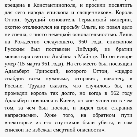
крещена в Константинополе, и просили посвятить
для сего народа епископа и священников». Король
Оттон, будущий основатель Германской империи,
охотно откликнулся на просьбу Ольги, но повел дело
не спеша, с чисто немецкой основательностью. Лишь
на Рождество следующего, 960 года, епископом
Русским был поставлен Либуций, из братии
монастыря святого Альбана в Майнце. Но он вскоре
умер (15 марта 961 года). На его место был посвящен
Адальберт Трирский, которого Оттон, «щедро
снабдив всем нужным», отправил, наконец, в
Россию. Трудно сказать, что случилось бы, не
промедли король так долго, но когда в 962 году
Адальберт появился в Киеве, он «не успел ни в чем
том, за чем был послан, и видел свои старания
напрасными». Хуже того, на обратном пути
«некоторые из его спутников были убиты, и сам
епископ не избежал смертной опасности».