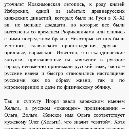
уточняет Иоакимовская летопись, к роду князей
Изборских, одной из забытых древнерусских
княжеских династий, которых было на Руси в Х–ХI
вв. не меньше двадцати, но которые все были
вытеснены со временем Рюриковичами или слились
с ними посредством браков. Некоторые из них были
местного, славянского происхождения, другие –
пришлые, варяжские. Известно, что скандинавские
конунги, приглашенные на княжение в русские
города, неизменно принимали русский язык, часто –
русские имена и быстро становились настоящими
русскими как по образу жизни, так и по
мировоззрению и даже по физическому облику.
Так и супругу Игоря звали варяжским именем
Хельга, в русском «окающем» произношении –
Ольга, Вольга. Женское имя Ольга соответствует
мужскому Олег (Хельги), что значит «святой». Хотя
языческое понимание святости совершенно отлично