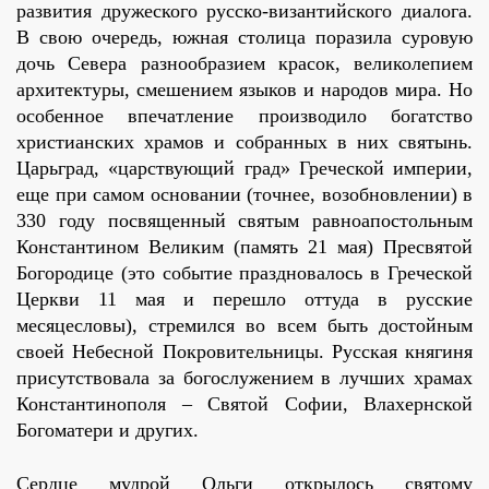
развития дружеского русско-византийского диалога.
В свою очередь, южная столица поразила суровую
дочь Севера разнообразием красок, великолепием
архитектуры, смешением языков и народов мира. Но
особенное впечатление производило богатство
христианских храмов и собранных в них святынь.
Царьград, «царствующий град» Греческой империи,
еще при самом основании (точнее, возобновлении) в
330 году посвященный святым равноапостольным
Константином Великим (память 21 мая) Пресвятой
Богородице (это событие праздновалось в Греческой
Церкви 11 мая и перешло оттуда в русские
месяцесловы), стремился во всем быть достойным
своей Небесной Покровительницы. Русская княгиня
присутствовала за богослужением в лучших храмах
Константинополя – Святой Софии, Влахернской
Богоматери и других.
Сердце мудрой Ольги открылось святому