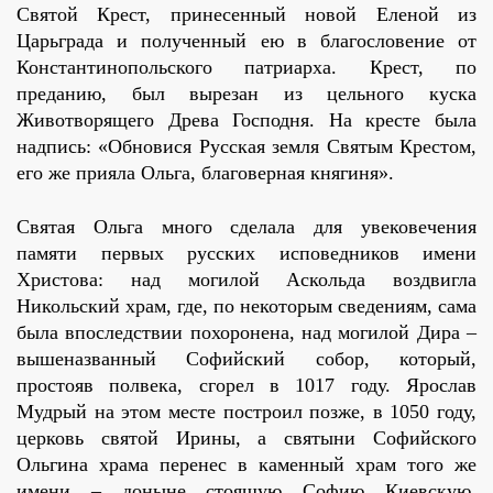
Святой Крест, принесенный новой Еленой из
Царьграда и полученный ею в благословение от
Константинопольского патриарха. Крест, по
преданию, был вырезан из цельного куска
Животворящего Древа Господня. На кресте была
надпись: «Обновися Русская земля Святым Крестом,
его же прияла Ольга, благоверная княгиня».
Святая Ольга много сделала для увековечения
памяти первых русских исповедников имени
Христова: над могилой Аскольда воздвигла
Никольский храм, где, по некоторым сведениям, сама
была впоследствии похоронена, над могилой Дира –
вышеназванный Софийский собор, который,
простояв полвека, сгорел в 1017 году. Ярослав
Мудрый на этом месте построил позже, в 1050 году,
церковь святой Ирины, а святыни Софийского
Ольгина храма перенес в каменный храм того же
имени – доныне стоящую Софию Киевскую,