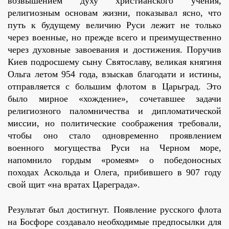
возвышением духу христианского учения,
религиозным основам жизни, показывал ясно, что
путь к будущему величию Руси лежит не только
через военные, но прежде всего и преимущественно
через духовные завоевания и достижения. Поручив
Киев подросшему сыну Святославу, великая княгиня
Ольга летом 954 года, взыскав благодати и истины,
отправляется с большим флотом в Царьград. Это
было мирное «хождение», сочетавшее задачи
религиозного паломничества и дипломатической
миссии, но политические соображения требовали,
чтобы оно стало одновременно проявлением
военного могущества Руси на Черном море,
напомнило гордым «ромеям» о победоносных
походах Аскольда и Олега, прибившего в 907 году
свой щит «на вратах Цареграда».
Результат был достигнут. Появление русского флота
на Босфоре создавало необходимые предпосылки для