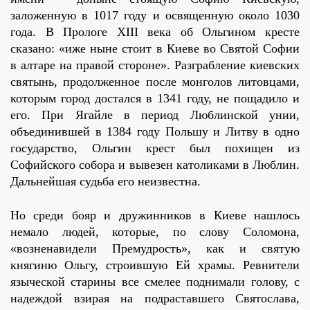
заложенную в 1017 году и освященную около 1030
года. В Прологе ХIII века об Ольгином кресте
сказано: «иже ныне стоит в Киеве во Святой Софии
в алтаре на правой стороне». Разграбление киевских
святынь, продолженное после монголов литовцами,
которым город достался в 1341 году, не пощадило и
его. При Ягайле в период Люблинской унии,
объединившей в 1384 году Польшу и Литву в одно
государство, Ольгин крест был похищен из
Софийского собора и вывезен католиками в Люблин.
Дальнейшая судьба его неизвестна.
Но среди бояр и дружинников в Киеве нашлось
немало людей, которые, по слову Соломона,
«возненавидели Премудрость», как и святую
княгиню Ольгу, строившую Ей храмы. Ревнители
языческой старины все смелее поднимали голову, с
надеждой взирая на подраставшего Святослава,