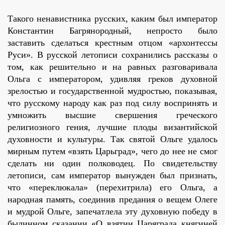
Такого ненавистника русских, каким был император
Константин Багрянородный, непросто было
заставить сделаться крестным отцом «архонтессы
Руси». В русской летописи сохранились рассказы о
том, как решительно и на равных разговаривала
Ольга с императором, удивляя греков духовной
зрелостью и государственной мудростью, показывая,
что русскому народу как раз под силу воспринять и
умножить высшие свершения греческого
религиозного гения, лучшие плоды византийской
духовности и культуры. Так святой Ольге удалось
мирным путем «взять Царьград», чего до нее не смог
сделать ни один полководец. По свидетельству
летописи, сам император вынужден был признать,
что «переклюкала» (перехитрила) его Ольга, а
народная память, соединив предания о вещем Олеге
и мудрой Ольге, запечатлела эту духовную победу в
былинном сказании «О взятии Царяграда княгиней