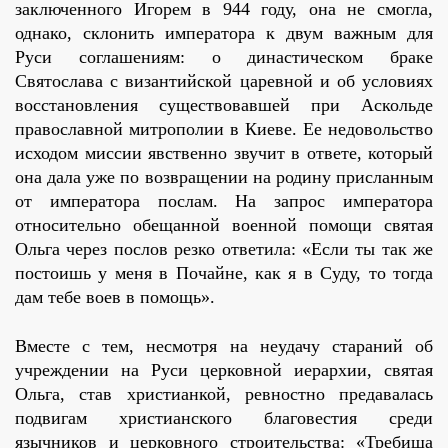
заключенного Игорем в 944 году, она не смогла,
однако, склонить императора к двум важным для
Руси соглашениям: о династическом браке
Святослава с византийской царевной и об условиях
восстановления существовавшей при Аскольде
православной митрополии в Киеве. Ее недовольство
исходом миссии явственно звучит в ответе, который
она дала уже по возвращении на родину присланным
от императора послам. На запрос императора
относительно обещанной военной помощи святая
Ольга через послов резко ответила: «Если ты так же
постоишь у меня в Почайне, как я в Суду, то тогда
дам тебе воев в помощь».
Вместе с тем, несмотря на неудачу стараний об
учреждении на Руси церковной иерархии, святая
Ольга, став христианкой, ревностно предавалась
подвигам христианского благовестия среди
язычников и церковного строительства: «Требища