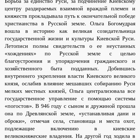
Борьба за единство Руси, за подчинение Киевскому
центру раздираемых взаимной враждой племен и
княжеств прокладывала путь к окончательной победе
христианства в Русской земле. Ольга Богомудрая
вошла в историю как великая созидательница
государственной жизни и культуры Киевской Руси.
Летописи полны свидетельств о ее неустанных
«хождениях» по Русской земле с целью
благоустроения и упорядочения гражданского и
хозяйственного быта подданных. Добившись
внутреннего укрепления власти Киевского великого
князя, ослабив влияние мешавших собиранию Руси
мелких местных князей, Ольга централизовала все
государственное управление с помощью системы
«погостов». В 946 году с сыном и дружиной прошла
она по Древлянской земле, «устанавливая дани и
оброки», отмечая села, становища и места охот,
подлежащие включению в киевские
великокняжеские владения. На другой год ходила в