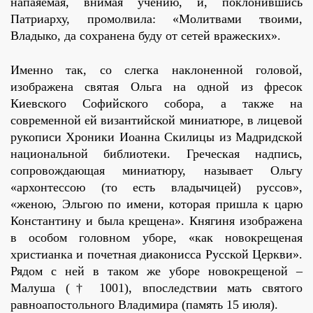
напаяемая, внимая учению, и, поклонившись
Патриарху, промолвила: «Молитвами твоими,
Владыко, да сохранена буду от сетей вражеских».
Именно так, со слегка наклоненной головой,
изображена святая Ольга на одной из фресок
Киевского Софийского собора, а также на
современной ей византийской миниатюре, в лицевой
рукописи Хроники Иоанна Скилицы из Мадридской
национальной библиотеки. Греческая надпись,
сопровождающая миниатюру, называет Ольгу
«архонтессою (то есть владычицей) руссов»,
«женою, Эльгою по имени, которая пришла к царю
Константину и была крещена». Княгиня изображена
в особом головном уборе, «как новокрещеная
христианка и почетная диаконисса Русской Церкви».
Рядом с ней в таком же уборе новокрещеной –
Малуша († 1001), впоследствии мать святого
равноапостольного Владимира (память 15 июля).