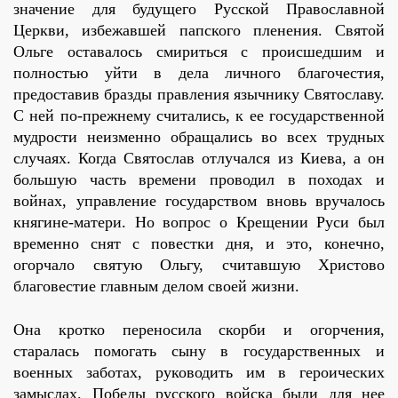
значение для будущего Русской Православной
Церкви, избежавшей папского пленения. Святой
Ольге оставалось смириться с происшедшим и
полностью уйти в дела личного благочестия,
предоставив бразды правления язычнику Святославу.
С ней по-прежнему считались, к ее государственной
мудрости неизменно обращались во всех трудных
случаях. Когда Святослав отлучался из Киева, а он
большую часть времени проводил в походах и
войнах, управление государством вновь вручалось
княгине-матери. Но вопрос о Крещении Руси был
временно снят с повестки дня, и это, конечно,
огорчало святую Ольгу, считавшую Христово
благовестие главным делом своей жизни.
Она кротко переносила скорби и огорчения,
старалась помогать сыну в государственных и
военных заботах, руководить им в героических
замыслах. Победы русского войска были для нее