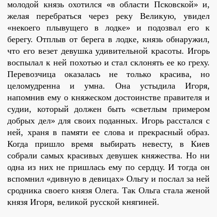
молодой князь охотился «в области Псковской» и,
желая перебраться через реку Великую, увидел
«некоего плывущего в лодке» и подозвал его к
берегу. Отплыв от берега в лодке, князь обнаружил,
что его везет девушка удивительной красоты. Игорь
воспылал к ней похотью и стал склонять ее ко греху.
Перевозчица оказалась не только красива, но
целомудренна и умна. Она устыдила Игоря,
напомнив ему о княжеском достоинстве правителя и
судии, который должен быть «светлым примером
добрых дел» для своих поданных. Игорь расстался с
ней, храня в памяти ее слова и прекрасный образ.
Когда пришло время выбирать невесту, в Киев
собрали самых красивых девушек княжества. Но ни
одна из них не пришлась ему по сердцу. И тогда он
вспомнил «дивную в девицах» Ольгу и послал за ней
сродника своего князя Олега. Так Ольга стала женой
князя Игоря, великой русской княгиней.