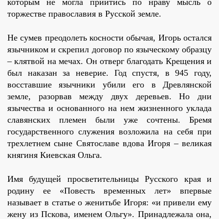
которым не могла прийтись по нраву мысль о
торжестве православия в Русской земле.
Не сумев преодолеть косности обычая, Игорь остался
язычником и скрепил договор по языческому образцу
– клятвой на мечах. Он отверг благодать Крещения и
был наказан за неверие. Год спустя, в 945 году,
восставшие язычники убили его в Древлянской
земле, разорвав между двух деревьев. Но дни
язычества и основанного на нем жизненного уклада
славянских племен были уже сочтены. Бремя
государственного служения возложила на себя при
трехлетнем сыне Святославе вдова Игоря – великая
княгиня Киевская Ольга.
Имя будущей просветительницы Русского края и
родину ее «Повесть временных лет» впервые
называет в статье о женитьбе Игоря: «и привели ему
жену из Пскова, именем Ольгу». Принадлежала она,