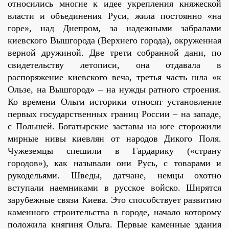
относились многие к идее укрепления княжеской
власти и объединения Руси, жила постоянно «на
горе», над Днепром, за надежными забралами
киевского Вышгорода (Верхнего города), окруженная
верной дружиной. Две трети собранной дани, по
свидетельству летописи, она отдавала в
распоряжение киевского веча, третья часть шла «к
Ользе, на Вышгород» – на нужды ратного строения.
Ко времени Ольги историки относят установление
первых государственных границ России – на западе,
с Польшей. Богатырские заставы на юге сторожили
мирные нивы киевлян от народов Дикого Поля.
Чужеземцы спешили в Гардарику («страну
городов»), как называли они Русь, с товарами и
рукодельями. Шведы, датчане, немцы охотно
вступали наемниками в русское войско. Ширятся
зарубежные связи Киева. Это способствует развитию
каменного строительства в городе, начало которому
положила княгиня Ольга. Первые каменные здания