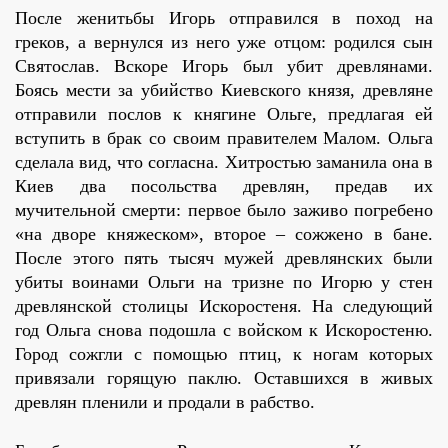
После женитьбы Игорь отправился в поход на
греков, а вернулся из него уже отцом: родился сын
Святослав. Вскоре Игорь был убит древлянами.
Боясь мести за убийство Киевского князя, древляне
отправили послов к княгине Ольге, предлагая ей
вступить в брак со своим правителем Малом. Ольга
сделала вид, что согласна. Хитростью заманила она в
Киев два посольства древлян, предав их
мучительной смерти: первое было заживо погребено
«на дворе княжеском», второе – сожжено в бане.
После этого пять тысяч мужей древлянских были
убиты воинами Ольги на тризне по Игорю у стен
древлянской столицы Искоростеня. На следующий
год Ольга снова подошла с войском к Искоростеню.
Город сожгли с помощью птиц, к ногам которых
привязали горящую паклю. Оставшихся в живых
древлян пленили и продали в рабство.