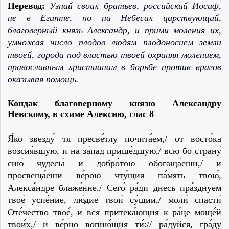
Перевод:
Узнай своих братьев, российский Иосиф,
не в Египте, но на Небесах царствующий,
благоверный князь Александр, и прими моления их,
умножая число плодов людям плодоносием земли
твоей, города под властью твоей охраняя молением,
православным христианам в борьбе против врагов
оказывая помощь.
Кондак благоверному князю Александру
Невскому, в схиме Алексию,
глас 8
Я́ко звезду́ тя пресве́тлу почита́ем,/ от восто́ка
возсия́вшую, и на за́пад прише́дшую,/ всю бо страну́
сию́ чудесы́ и добро́тою обогаща́еши,/ и
просвеща́еши ве́рою чту́щия па́мять твою́,
Алекса́ндре блаже́нне./ Сего́ ра́ди днесь пра́зднуем
твое́ успе́ние, лю́дие твои́ су́щии,/ моли́ спасти́
Оте́чество твое́, и вся притека́ющия к ра́це моще́й
твои́х,/ и ве́рно вопию́щия ти́:// ра́дуйся, гра́ду