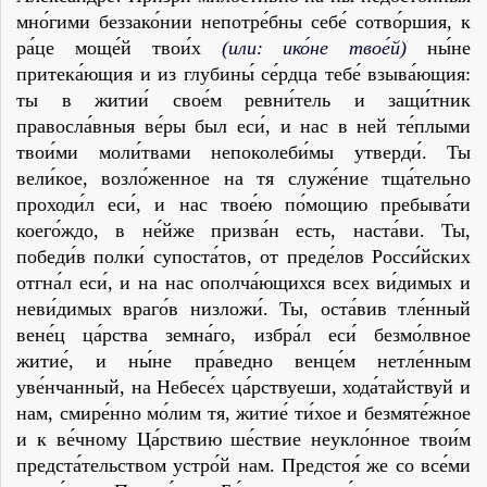
мно́гими беззако́нии непотре́бны себе́ сотво́ршия, к
ра́це моще́й твои́х
(или: ико́не твое́й)
ны́не
притека́ющия и из глубины́ се́рдца тебе́ взыва́ющия:
ты в житии́ свое́м ревни́тель и защи́тник
правосла́вныя ве́ры был еси́, и нас в ней те́плыми
твои́ми моли́твами непоколеби́мы утвер­ди́. Ты
вели́кое, возло́женное на тя служе́ние тща́тельно
проходи́л еси́, и нас твое́ю по́мощию пребыва́ти
коего́ждо, в не́йже призва́н есть, наста́ви. Ты,
победи́в полки́ супоста́тов, от преде́лов Росси́йских
отгна́л еси́, и на нас ополча́ющихся всех ви́димых и
неви́димых враго́в низло­жи́. Ты, оста́вив тле́нный
вене́ц ца́рства земна́го, избра́л еси́ безмо́лвное
житие́, и ны́не пра́ведно венце́м нетле́н­ным
уве́нчанный, на Небесе́х ца́рствуеши, хода́тайствуй и
нам, смире́нно мо́лим тя, житие́ ти́хое и безмяте́жное
и к ве́чному Ца́рствию ше́ствие неукло́нное твои́м
предста́тельством устро́й нам. Предстоя́ же со все́ми