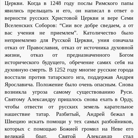
Церкви. Когда в 1248 году послы Римского папы
явились прельщать и его, он написал в ответ о
верности русских Христовой Церкви и вере Семи
Вселенских Соборов: “Сии все добре сведаем, а от
вас учения не приемлем”. Католичество было
неприемлемо для Русской Церкви, уния означала
отказ от Православия, отказ от источника духовной
жизни, отказ от предназначенного Богом
исторического будущего, обречение самих себя на
духовную смерть. В 1252 году многие русские города
восстали против татарского ига, поддержав Андрея
Ярославича. Положение было очень опасным. Снова
возникла угроза самому существованию Руси.
Святому Александру пришлось снова ехать в Орду,
чтобы отвести от русских земель карательное
нашествие татар. Разбитый, Андрей бежал в
Швецию искать помощи у тех самых разбойников,
которых с помощью Божией громил на Неве его
великий брат. Святой Александр стал