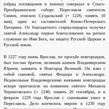
(обряд посвящения в воины) совершал в Спасо-
Преображенском соборе Переславля святитель
Симон, епископ Суздальский (+ 1226; память 10
мая), один из составителей Киево-Печерского
Патерика. От благодатного старца-иерарха получил
святой Александр первое благословение на ратное
служение во Имя Бога, на защиту Русской Церкви и
Русской земли.
В 1227 году князь Ярослав, по просьбе новгородцев,
был послан братом, великим князем Владимирским
Юрием, княжить в Новгород Великий. Он взял с
собой сыновей, святых Феодора и Александра.
Недовольные Владимирскими князьями новгородцы
вскоре пригласили на княжение святого Михаила
Черниговского (+ 1246; память 20 сентября), и в
феврале 1229 года Ярослав с сыновьями ушел в
Переславль. Дело кончилось миром: в 1230 году