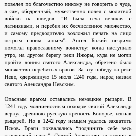
повелел по благочестию никому не говорить о чуде,
а сам, ободренный, мужественно повел с молитвой
войско на шведов. “И была сеча великая с
латинянами, и перебил их бесчисленное множество,
и самому предводителю возложил печать на лицо
острым своим копьем”. Ангел Божий незримо
помогал православному воинству: когда наступило
утро, на другом берегу реки Ижоры, куда не могли
пройти воины святого Александра, обретено было
множество перебитых врагов. За эту победу на реке
Неве, одержанную 15 июля 1240 года, народ назвал
святого Александра Невским.
Опасным врагом оставались немецкие рыцари. В
1241 году молниеносным походом святой Александр
вернул древнюю русскую крепость Копорье, изгнав
рыцарей. Но в 1242 году немцам удалось захватить
Псков. Враги похвалялись “подчинить себе весь
славянский народ”. Святой Александр, выступив в