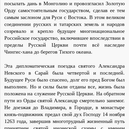
посылать дань в Монголию и провозгласил Золотую
Орду самостоятельным государством, сделав ее тем
самым заслоном для Руси с Востока. В этом великом
соединении русских и татарских земель и народов
созревало и крепло будущее многонациональное
Российское государство, включившее впоследствии в
пределы Русской Церкви почти всё наследие
Чингис-хана до берегов Тихого океана.
Эта дипломатическая поездка святого Александра
Невского в Сарай была четвертой и последней.
Будущее Руси было спасено, долг его пред Богом был
выполнен. Но и силы были отданы все, жизнь была
положена на служение Русской Церкви. На обратном
пути из Орды святой Александр смертельно занемог.
Не доезжая до Владимира, в Городце, в монастыре
князь-подвижник предал свой дух Господу 14 ноября
1263 года, завершив многотрудный жизненный путь
принятием святой иноческой схимы с именем