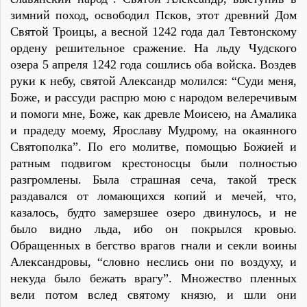
зимний поход, освободил Псков, этот древний Дом
Святой Троицы, а весной 1242 года дал Тевтонскому
ордену решительное сражение. На льду Чудского
озера 5 апреля 1242 года сошлись оба войска. Воздев
руки к небу, святой Александр молился: “Суди меня,
Боже, и рассуди распрю мою с народом велеречивым
и помоги мне, Боже, как древле Моисею, на Амалика
и прадеду моему, Ярославу Мудрому, на окаянного
Святополка”. По его молитве, помощью Божией и
ратным подвигом крестоносцы были полностью
разгромлены. Была страшная сеча, такой треск
раздавался от ломающихся копий и мечей, что,
казалось, будто замерзшее озеро двинулось, и не
было видно льда, ибо он покрылся кровью.
Обращенных в бегство врагов гнали и секли воины
Александровы, “словно неслись они по воздуху, и
некуда было бежать врагу”. Множество пленных
вели потом вслед святому князю, и шли они