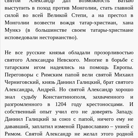
святой Александр дал возможность Батыю
выступить в поход против Монголии, стать главной
силой во всей Великой Степи, а на престол в
Монголии возвести вождя татар-христиан, хана
Мункэ (в большинстве своем татары-христиане
исповедовали несторианство).
Не все русские князья обладали прозорливостью
святого Александра Невского. Многие в борьбе с
татарским игом надеялись на помощь Европы.
Переговоры с Римским папой вели святой Михаил
Черниговский, князь Даниил Галицкий, брат святого
Александра, Андрей. Но святой Александр хорошо
знал судьбу Константинополя, захваченного и
разгромленного в 1204 году крестоносцами. И
собственный опыт учил его не доверять Западу.
Даниил Галицкий за союз с папой, ничего ему не
дававший, заплатил изменой Православию – унией с
Римом. Святой Александр не желал этого родной