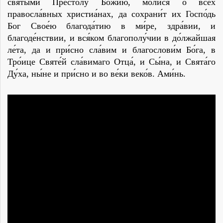
святы́­ми Престо́лу Бо́жию, моли́ся о всех
правосла́вных христиа́нах, да сохрани́т их Госпо́дь
Бог Свое́ю благода́тию в ми́ре, здра́вии, и
благоде́нствии, и вся́ком благополу́чии в до́лжайшая
ле́та, да и при́сно сла́вим и благослови́м Бо́га, в
Тро́ице Святе́й сла́вимаго Отца́, и Сы́на, и Свята́го
Ду́ха, ны́не и при́сно и во ве́ки веко́в. Ами́нь.