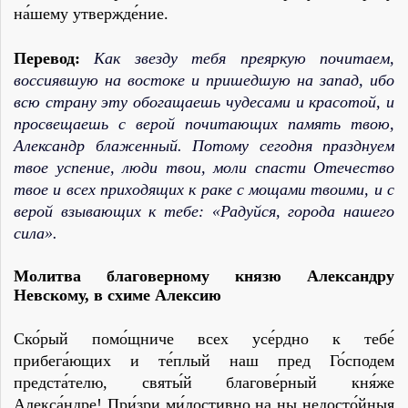
на́шему утвержде́ние.
Перевод:
Как звезду тебя преяркую почитаем,
воссиявшую на востоке и пришедшую на запад, ибо
всю страну эту обогащаешь чудесами и красотой, и
просвещаешь с верой почитающих память твою,
Александр блаженный. Потому сегодня празднуем
твое успение, люди твои, моли спасти Отечество
твое и всех приходящих к раке с мощами твоими, и с
верой взывающих к тебе: «Радуйся, города нашего
сила».
Молитва благоверному князю Александру
Невскому, в схиме Алексию
Ско́рый помо́щниче всех усе́рдно к тебе́
прибега́ющих и те́плый наш пред Го́сподем
предста́телю, святы́й благове́рный кня́же
Алекса́ндре! При́зри ми́лостивно на ны недосто́йныя