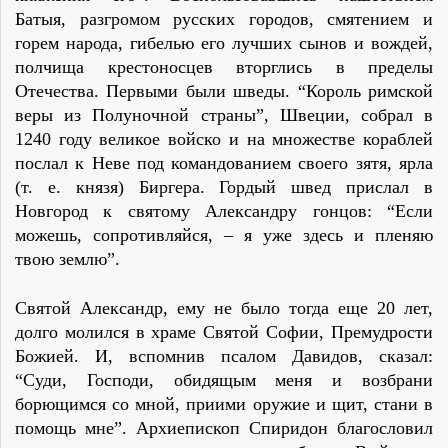
Батыя, разгромом русских городов, смятением и
горем народа, гибелью его лучших сынов и вождей,
полчища крестоносцев вторглись в пределы
Отечества. Первыми были шведы. “Король римской
веры из Полуночной страны”, Швеции, собрал в
1240 году великое войско и на множестве кораблей
послал к Неве под командованием своего зятя, ярла
(т. е. князя) Биргера. Гордый швед прислал в
Новгород к святому Александру гонцов: “Если
можешь, сопротивляйся, – я уже здесь и пленяю
твою землю”.
Святой Александр, ему не было тогда еще 20 лет,
долго молился в храме Святой Софии, Премудрости
Божией. И, вспомнив псалом Давидов, сказал:
“Суди, Господи, обидящым меня и возбрани
борющимся со мной, приими оружие и щит, стани в
помощь мне”. Архиепископ Спиридон благословил