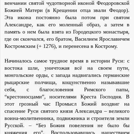
венчании святой чудотворной иконой Феодоровской
Божией Матери (в Крещении отца звали Феодор).
Эта икона постоянно была потом при святом
Александре, как его моленный образ, а затем в
память о нем была взята из Городецкого монастыря,
где он скончался, его братом, Василием Ярославичем
Костромским (+ 1276), и перенесена в Кострому.
Начиналось самое трудное время в истории Руси: с
востока шли, уничтожая всё на своем пути,
монгольские орды, с запада надвигались германские
рыцарские полчища, кощунственно называвшие
себя, с благословения Римского папы,
“крестоносцами”, носителями Креста Господня. В
этот грозный час Промысл Божий воздвиг на
спасение Руси святого князя Александра – великого
воина-молитвенника, подвижника и строителя земли
Русской. – “Без Божия повеления не было бы
княжения его”. Воспользовавшись нашествием