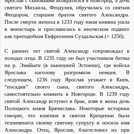
Ярослав с сыновьями возвратился в Новгород, а дочь
святого Михаила, Феодулия, обручилась со святым
Феодором, старшим братом святого Александра.
После смерти жениха в 1233 году юная княжна ушла
в монастырь и прославилась в иноческом подвиге
как преподобная Евфросиния Суздальская (+ 1250).
С ранних лет святой Александр сопровождал в
походах отца. В 1235 году он был участником битвы
на р. Эмайыги (в нынешней Эстонии), где войска
Ярослава наголову разгромили немцев. В
следующем, 1236 году Ярослав уезжает в Киев,
“посадив” своего сына, святого Александра,
самостоятельно княжить в Новгороде. В 1239 году
святой Александр вступил в брак, взяв в жены дочь
Полоцкого князя Брячислава. Некоторые историки
говорят, что княгиня в святом Крещении была
тезоименита своему святому супругу и носила имя
Александра. Отец, Ярослав, благословил их при