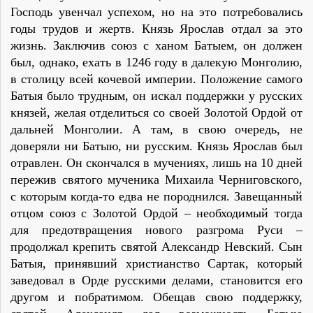
Господь увенчал успехом, но на это потребовались
годы трудов и жертв. Князь Ярослав отдал за это
жизнь. Заключив союз с ханом Батыем, он должен
был, однако, ехать в 1246 году в далекую Монголию,
в столицу всей кочевой империи. Положение самого
Батыя было трудным, он искал поддержки у русских
князей, желая отделиться со своей Золотой Ордой от
дальней Монголии. А там, в свою очередь, не
доверяли ни Батыю, ни русским. Князь Ярослав был
отравлен. Он скончался в мучениях, лишь на 10 дней
пережив святого мученика Михаила Черниговского,
с которым когда-то едва не породнился. Завещанный
отцом союз с Золотой Ордой – необходимый тогда
для предотвращения нового разгрома Руси –
продолжал крепить святой Александр Невский. Сын
Батыя, принявший христианство Сартак, который
заведовал в Орде русскими делами, становится его
другом и побратимом. Обещав свою поддержку,