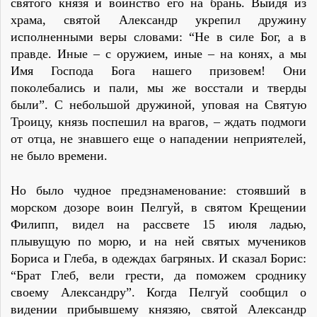
святого князя и воинство его на брань. Выйдя из
храма, святой Александр укрепил дружину
исполненными веры словами: “Не в силе Бог, а в
правде. Иные – с оружием, иные – на конях, а мы
Имя Господа Бога нашего призовем! Они
поколебались и пали, мы же восстали и тверды
были”. С небольшой дружиной, уповая на Святую
Троицу, князь поспешил на врагов, – ждать подмоги
от отца, не знавшего еще о нападении неприятелей,
не было времени.
Но было чудное предзнаменование: стоявший в
морском дозоре воин Пелгуй, в святом Крещении
Филипп, видел на рассвете 15 июля ладью,
плывущую по морю, и на ней святых мучеников
Бориса и Глеба, в одеждах багряных. И сказал Борис:
“Брат Глеб, вели грести, да поможем сроднику
своему Александру”. Когда Пелгуй сообщил о
видении прибывшему князяю, святой Александр