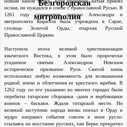
новым ханом Берке. Хотя преемник Батыя принял
ислам, он нуждался в союзе с православной Русью. В
1261 году стараниями святого Александра и
митрополита Кирилла была учреждена в Сарае,
столице Золотой Орды, епархия Русской
Православной Церкви.
Наступила эпоха великой христианизации
языческого Востока, в этом было пророчески
угаданное святым Александром Невским
историческое призвание Руси. Святой князь
использовал любую возможность для возвышения
родной земли и облегчения ее крестного жребия. В
1262 году по его указанию во многих городах были
перебиты татарские сборщики -дани и вербовщики
воинов – баскаки. Ждали татарской мести. Но
великий заступник народа вновь поехал в Орду и
мудро направил события совсем в иное русло:
ссылаясь на восстание русских, хан Берке прекратил