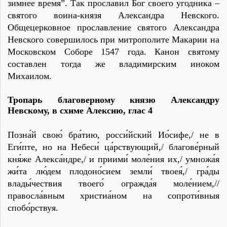
зимнее время”. Так прославил Бог своего угодника –
святого воина-князя Александра Невского.
Общецерковное прославление святого Александра
Невского совершилось при митрополите Макарии на
Московском Соборе 1547 года. Канон святому
составлен тогда же владимирским иноком
Михаилом.
Тропарь благоверному князю Александру
Невскому, в схиме Алексию,
глас 4
Позна́й свою́ бра́тию, росси́йский Ио́сифе,/ не в
Еги́пте, но на Небеси́ ца́рствующий,/ благове́рный
кня́же Алекса́ндре,/ и приими́ моле́ния их,/ умножа́я
жи́та лю́дем плодоно́сием земли́ твоея́,/ гра́ды
влады́чествия твоего́ огражда́я моле́нием,//
правосла́вным христиа́ном на сопроти́вныя
спобо́рствуя.