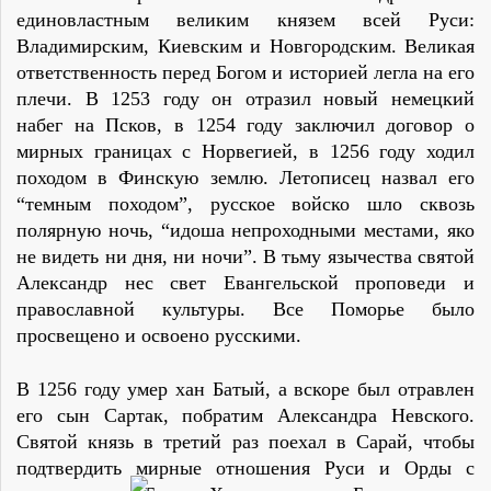
единовластным великим князем всей Руси:
Владимирским, Киевским и Новгородским. Великая
ответственность перед Богом и историей легла на его
плечи. В 1253 году он отразил новый немецкий
набег на Псков, в 1254 году заключил договор о
мирных границах с Норвегией, в 1256 году ходил
походом в Финскую землю. Летописец назвал его
“темным походом”, русское войско шло сквозь
полярную ночь, “идоша непроходными местами, яко
не видеть ни дня, ни ночи”. В тьму язычества святой
Александр нес свет Евангельской проповеди и
православной культуры. Все Поморье было
просвещено и освоено русскими.
В 1256 году умер хан Батый, а вскоре был отравлен
его сын Сартак, побратим Александра Невского.
Святой князь в третий раз поехал в Сарай, чтобы
подтвердить мирные отношения Руси и Орды с