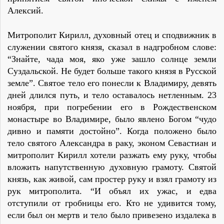
Алексий.
Митрополит Кирилл, духовный отец и сподвижник в
служении святого князя, сказал в надгробном слове:
“Знайте, чада моя, яко уже зашло солнце земли
Суздальской. Не будет больше такого князя в Русской
земле”. Святое тело его понесли к Владимиру, девять
дней длился путь, и тело оставалось нетленным. 23
ноября, при погребении его в Рождественском
монастыре во Владимире, было явлено Богом “чудо
дивно и памяти достойно”. Когда положено было
тело святого Александра в раку, эконом Севастиан и
митрополит Кирилл хотели разжать ему руку, чтобы
вложить напутственную духовную грамоту. Святой
князь, как живой, сам простер руку и взял грамоту из
рук митрополита. “И объял их ужас, и едва
отступили от гробницы его. Кто не удивится тому,
если был он мертв и тело было привезено издалека в