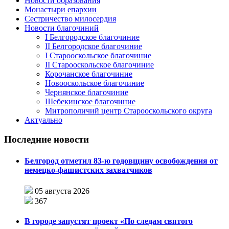
Новости образования
Монастыри епархии
Сестричество милосердия
Новости благочиний
I Белгородское благочиние
II Белгородское благочиние
I Старооскольское благочиние
II Старооскольское благочиние
Корочанское благочиние
Новооскольское благочиние
Чернянское благочиние
Шебекинское благочиние
Митрополичий центр Старооскольского округа
Актуально
Последние новости
Белгород отметил 83-ю годовщину освобождения от
немецко-фашистских захватчиков
05 августа 2026
367
В городе запустят проект «По следам святого