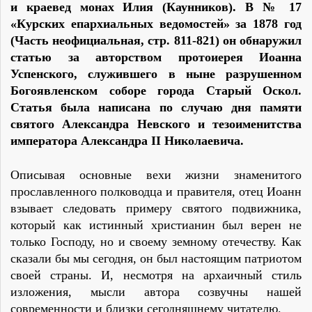
и краевед монах Илия (Каунников). В № 17
«Курских епархиальных ведомостей» за 1878 год
(Часть неофициальная, стр. 811-821) он обнаружил
статью за авторством протоиерея Иоанна
Успенского, служившего в ныне разрушенном
Богоявленском соборе города Старый Оскол.
Статья была написана по случаю дня памяти
святого Александра Невского и тезоименитства
императора Александра II Николаевича.
Описывая основные вехи жизни знаменитого
прославленного полководца и правителя, отец Иоанн
взывает следовать примеру святого подвижника,
который как истинный христианин был верен не
только Господу, но и своему земному отечеству. Как
сказали бы мы сегодня, он был настоящим патриотом
своей страны. И, несмотря на архаичный стиль
изложения, мысли автора созвучны нашей
современности и близки сегодняшнему читателю.