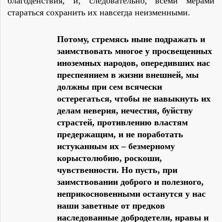
благоденствия, и, следовательно, всеми мерами
стараться сохранить их навсегда неизменными.
Потому, стремясь ныне подражать и
заимствовать многое у просвещенных
иноземных народов, опередивших нас
преспеянием в жизни внешней, мы
должны при сем всячески
остерегаться, чтобы не навыкнуть их
делам неверия, нечестия, буйству
страстей, противлению властям
предержащим, и не поработать
истуканным их – безмерному
корыстолюбию, роскоши,
чувственности. Но пусть, при
заимствовании доброго и полезного,
неприкосновенными останутся у нас
наши заветные от предков
наследованные добродетели, нравы и