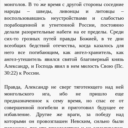
монголов. В то же время с другой стороны соседние
народы – шведы, ливонцы и литовцы –
воспользовавшись неустройствами и слабостью
порабощенной и угнетенной России, постоянно
делали разорительные набеги на ее пределы. Среди
сих-то грозных путей правды Божией, в те дни
всеобщих бедствий отечества, когда казалось для
него все погибающим, как ангел-хранитель, как
ангел-утешитель явился святой благоверный князь
Александр, и Господь явил в нем милость Свою (Пс.
30:22) к России.
Правда, Александр не сверг тяготеющего над ней
монгольского ига, ибо не пришло еще
предназначенное к сему время, но спас ее от
совершенной погибели и приготовил будущее ее
избавление. Другие же враги, за победу над
которыми он провозглашен Невским, сильно были