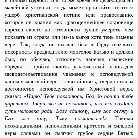
и пользы Церкви. И в то же время не делающим ни
малейшей уступки, когда может произойти от этого
ущерб христианской истине или православию,
которое он хранил как драгоценнейшее сокровище
царства своего до готовности лучше умереть, чем
показать из страха или из-за выгод хотя тень измены
вере. Так, когда он вызван был в Орду изъявить
покорность предводителю монголов Батыю и должен
был, по обычаю, исполнить наперед языческие
обряды – пройти сквозь разложенный огонь для
засвидетельствования уважения к исповедуемой
ханом языческой вере, – святой князь, твердо стоя за
достоинство исповедуемой им Христовой веры,
сказал:
«Царю! Тебе поклонюсь, Бог бо почти тебе
царством. Твари же не поклонюсь, яко вся создана
суть человека ради. Богу единому, Ему же служу и
Его же чту, Тому покланяюсь!»
Такими
неожиданными, исполненными кротости и сильной
веры словами он смягчил грубое сердце Батыя: