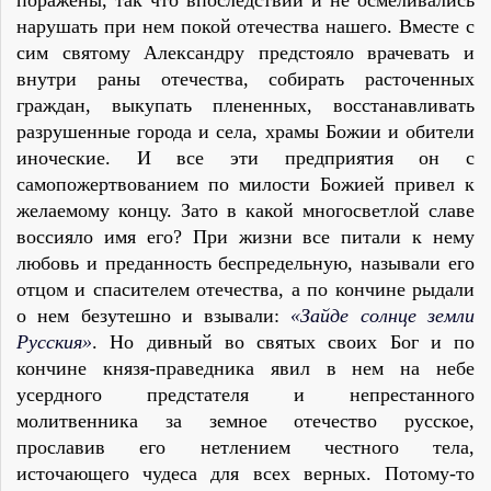
поражены, так что впоследствии и не осмеливались
нарушать при нем покой отечества нашего. Вместе с
сим святому Александру предстояло врачевать и
внутри раны отечества, собирать расточенных
граждан, выкупать плененных, восстанавливать
разрушенные города и села, храмы Божии и обители
иноческие. И все эти предприятия он с
самопожертвованием по милости Божией привел к
желаемому концу. Зато в какой многосветлой славе
воссияло имя его? При жизни все питали к нему
любовь и преданность беспредельную, называли его
отцом и спасителем отечества, а по кончине рыдали
о нем безутешно и взывали:
«Зайде солнце земли
Русския»
. Но дивный во святых своих Бог и по
кончине князя-праведника явил в нем на небе
усердного предстателя и непрестанного
молитвенника за земное отечество русское,
прославив его нетлением честного тела,
источающего чудеса для всех верных. Потому-то