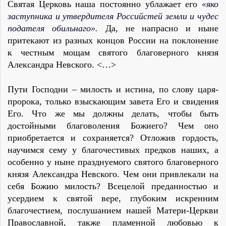
Святая Церковь наша постоянно ублажает его
«яко
заступника и утвердителя Российстей
земли и чудес
подателя обильнаго».
Да, не напрасно и ныне
притекают из разных концов России на поклонение
к честным мощам святого благоверного князя
Александра Невского. <…>
Пути Господни – милость и истина, по слову царя-
пророка, только взыскающим завета Его и свидения
Его. Что же мы должны делать, чтобы быть
достойными благоволения Божиего? Чем оно
приобретается и сохраняется? Отложив гордость,
научимся сему у благочестивых предков наших, а
особенно у ныне празднуемого святого благоверного
князя Александра Невского. Чем они привлекали на
себя Божию милость? Всецелой преданностью и
усердием к святой вере, глубоким искренним
благочестием, послушанием нашей Матери-Церкви
Православной, также пламенной любовью к