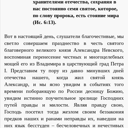
хранителями отечества, сохраняя в
нас постоянно семя святое, которое,
по слову пророка, есть стояние мира
(Ис. 6:13).
Вот в настоящий день, слушатели благочестивые, мы
светло совершаем празднество в честь святого
благоверного великого князя Александра Невского,
воспоминая перенесение честных и многоцелебных
мощей его из Владимира в царствующий град Петра
I. Представим ту пору из давно минувших дней
отечества нашего, когда жил святой князь
Александр, и мы ясно увидим в событиях того
времени поборающую по России десницу Божию,
увидим истинно поучительное зрелище Господних
путей правды и милости. Являя правду свою,
Господь посетил тогда жезлом своим беззакония
предков наших и ранами неправды их, наведши на
них язык бесстуден – бесчеловечных и нечестивых