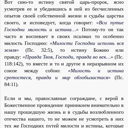
Вот сию-то истину святой царь-пророк, ясно
усмотрев ее и убедившись в ней из бесчисленных
опытов своей собственной жизни и судьбы царства
своего, и исповедует, когда говорит:
«Вси путие
Господни милость и истина…»
Потому-то он так
часто и воспевает в своих псалмах то особенно
милость Господню:
«Милости Господни исполнь вся
земля»
(Пс. 32:5), то истину Божию или
правду:
«Правда Твоя, Господи, правда во век…»
(Пс.
118:142), то вместе и то и другое в неразрывном их
союзе между собою:
«Милость и истина
сретостеся, правда и мир облобызастася»
(Пс.
84:11).
Если и мы, православные сограждане, с верой в
Божественное провидение приникнем внимательно в
нашу прошедшую жизнь и в судьбы возлюбленного
отечества нашего, то не можем не усмотреть в них
тех же Господних путей милости и истины, которые