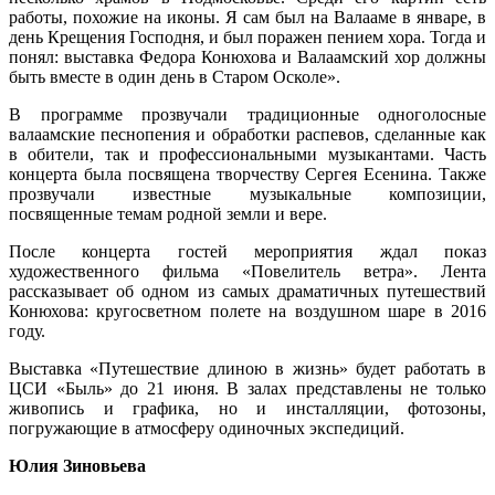
работы, похожие на иконы. Я сам был на Валааме в январе, в
день Крещения Господня, и был поражен пением хора. Тогда и
понял: выставка Федора Конюхова и Валаамский хор должны
быть вместе в один день в Старом Осколе».
В программе прозвучали традиционные одноголосные
валаамские песнопения и обработки распевов, сделанные как
в обители, так и профессиональными музыкантами. Часть
концерта была посвящена творчеству Сергея Есенина. Также
прозвучали известные музыкальные композиции,
посвященные темам родной земли и вере.
После концерта гостей мероприятия ждал показ
художественного фильма «Повелитель ветра». Лента
рассказывает об одном из самых драматичных путешествий
Конюхова: кругосветном полете на воздушном шаре в 2016
году.
Выставка «Путешествие длиною в жизнь» будет работать в
ЦСИ «Быль» до 21 июня. В залах представлены не только
живопись и графика, но и инсталляции, фотозоны,
погружающие в атмосферу одиночных экспедиций.
Юлия Зиновьева