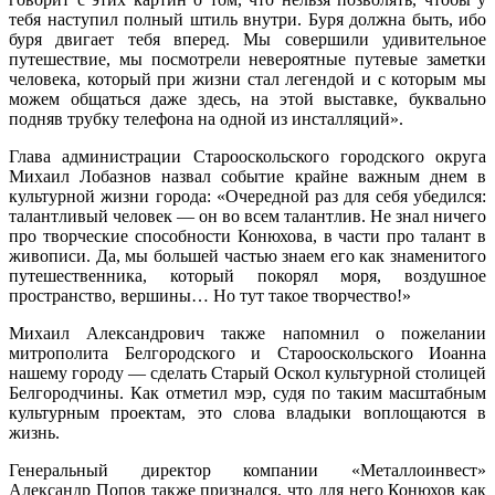
тебя наступил полный штиль внутри. Буря должна быть, ибо
буря двигает тебя вперед. Мы совершили удивительное
путешествие, мы посмотрели невероятные путевые заметки
человека, который при жизни стал легендой и с которым мы
можем общаться даже здесь, на этой выставке, буквально
подняв трубку телефона на одной из инсталляций».
Глава администрации Старооскольского городского округа
Михаил Лобазнов назвал событие крайне важным днем в
культурной жизни города: «Очередной раз для себя убедился:
талантливый человек — он во всем талантлив. Не знал ничего
про творческие способности Конюхова, в части про талант в
живописи. Да, мы большей частью знаем его как знаменитого
путешественника, который покорял моря, воздушное
пространство, вершины… Но тут такое творчество!»
Михаил Александрович также напомнил о пожелании
митрополита Белгородского и Старооскольского Иоанна
нашему городу — сделать Старый Оскол культурной столицей
Белгородчины. Как отметил мэр, судя по таким масштабным
культурным проектам, это слова владыки воплощаются в
жизнь.
Генеральный директор компании «Металлоинвест»
Александр Попов также признался, что для него Конюхов как