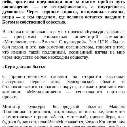
небо, зрителям предложили шаг за шагом пройти путь
восхождения — не географического, а внутреннего,
духовного. Через ледяные торосы, штормовые океаны,
ветра — к тем пределам, где человек остается наедине с
Богом и собственной совестью.
Выставка организована в рамках проекта «Культурная афиша»
— программы социальных инвестиций компании
«Металлоинвест» «Вместе! С культурой». Зал ЦСИ «Быль»
был полон, и это, как заметили организаторы, говорит о том,
что именно такой подлинный, осознанный взгляд на мир
через искусство сейчас необходим обществу.
«Буря должна быть»
С приветственными словами на открытии выставки
выступили первые лица Белгородской области и
Старооскольского городского округа, а также представители
компании «Металлоинвест» — генерального партнера
проекта.
Министр культуры Белгородской области Максим
Шапошников признался, что, проходя по выставке, вспомнил
лермонтовские строки: «А он, мятежный, просит бури, как
будто в бурях есть покой!»: «Мне кажется, Федор Конюхов нам
говорит с этих картин о том, что нельзя позволять, чтобы у