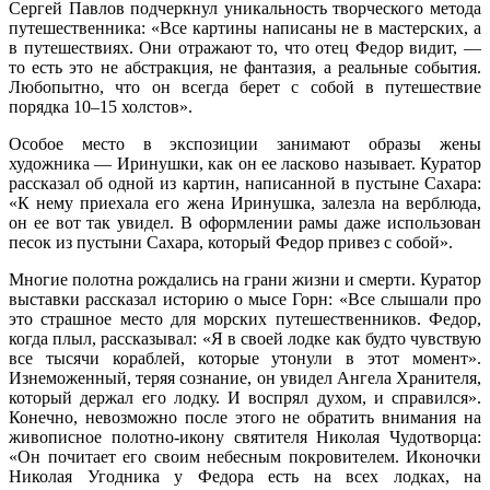
Сергей Павлов подчеркнул уникальность творческого метода
путешественника: «Все картины написаны не в мастерских, а
в путешествиях. Они отражают то, что отец Федор видит, —
то есть это не абстракция, не фантазия, а реальные события.
Любопытно, что он всегда берет с собой в путешествие
порядка 10–15 холстов».
Особое место в экспозиции занимают образы жены
художника — Иринушки, как он ее ласково называет. Куратор
рассказал об одной из картин, написанной в пустыне Сахара:
«К нему приехала его жена Иринушка, залезла на верблюда,
он ее вот так увидел. В оформлении рамы даже использован
песок из пустыни Сахара, который Федор привез с собой».
Многие полотна рождались на грани жизни и смерти. Куратор
выставки рассказал историю о мысе Горн: «Все слышали про
это страшное место для морских путешественников. Федор,
когда плыл, рассказывал: «Я в своей лодке как будто чувствую
все тысячи кораблей, которые утонули в этот момент».
Изнеможенный, теряя сознание, он увидел Ангела Хранителя,
который держал его лодку. И воспрял духом, и справился».
Конечно, невозможно после этого не обратить внимания на
живописное полотно-икону святителя Николая Чудотворца:
«Он почитает его своим небесным покровителем. Иконочки
Николая Угодника у Федора есть на всех лодках, на