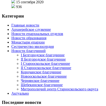
15 сентября 2020
936
Категории
Главные новости
Архиерейское служение
Новости епархиальных отделов
Новости образования
Монастыри епархии
Сестричество милосердия
Новости благочиний
I Белгородское благочиние
II Белгородское благочиние
I Старооскольское благочиние
II Старооскольское благочиние
Корочанское благочиние
Новооскольское благочиние
Чернянское благочиние
Шебекинское благочиние
Митрополичий центр Старооскольского округа
Актуально
Последние новости