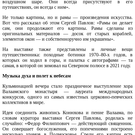
воздушном шаре. Они всегда присутствуют в его
путешествиях, он всегда с ним».
Не только картины, но и рамы — произведения искусства.
Вот что рассказал об этом Сергей Павлов: «Рамы он делает
сам, они продолжают его картины. Рамы сделаны из
оригинальных материалов — досок от старых кораблей,
элементов окон — и собственноручно им украшены».
На выставке также представлены и личные вещи
путешественника: походные ботинки 1970–80-х годов, в
которых он ходил в горы, и палатка с автографами — та
самая, в которой он зимовал на Северном полюсе в 2021 году.
Музыка духа и полет к небесам
Кульминацией вечера стало праздничное выступление хора
Валаамского монастыря — лауреата международных
конкурсов, одного из самых известных церковно-певческих
коллективов в мире.
Идея соединить живопись Конюхова и пение Валаама, по
словам куратора выставки Сергея Павлова, родилась не
случайно: «Федор Филиппович — действующий священник.
Он совершает богослужения, его попечениями построено
несколько храмов в Подмосковье. Среди его картин есть