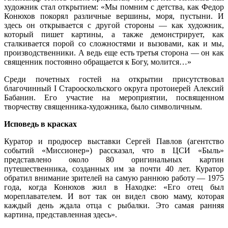
художник стал открытием: «Мы помним с детства, как Федор
Конюхов покорял различные вершины, моря, пустыни. И
здесь он открывается с другой стороны — как художник,
который пишет картины, а также демонстрирует, как
сталкивается порой со сложностями и вызовами, как и мы,
производственники. А ведь еще есть третья сторона — он как
священник постоянно обращается к Богу, молится…»
Среди почетных гостей на открытии присутствовал
благочинный I Старооскольского округа протоиерей Алексий
Бабанин. Его участие на мероприятии, посвященном
творчеству священника-художника, было символичным.
Исповедь в красках
Куратор и продюсер выставки Сергей Павлов (агентство
событий «Миссионер») рассказал, что в ЦСИ «Быль»
представлено около 80 оригинальных картин
путешественника, созданных им за почти 40 лет. Куратор
обратил внимание зрителей на самую раннюю работу — 1975
года, когда Конюхов жил в Находке: «Его отец был
мореплавателем. И вот так он видел свою маму, которая
каждый день ждала отца с рыбалки. Это самая ранняя
картина, представленная здесь».