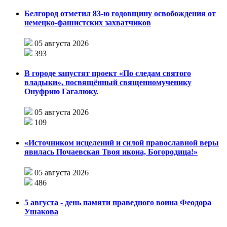
Белгород отметил 83-ю годовщину освобождения от
немецко-фашистских захватчиков
05 августа 2026
393
В городе запустят проект «По следам святого
владыки», посвящённый священномученику
Онуфрию Гагалюку.
05 августа 2026
109
«Источником исцелений и силой православной веры
явилась Почаевская Твоя икона, Богородица!»
05 августа 2026
486
5 августа - день памяти праведного воина Феодора
Ушакова