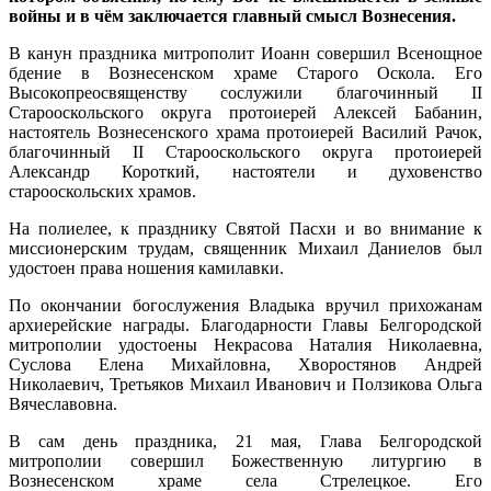
войны и в чём заключается главный смысл Вознесения.
В канун праздника митрополит Иоанн совершил Всенощное
бдение в Вознесенском храме Старого Оскола. Его
Высокопреосвященству сослужили благочинный II
Старооскольского округа протоиерей Алексей Бабанин,
настоятель Вознесенского храма протоиерей Василий Рачок,
благочинный II Старооскольского округа протоиерей
Александр Короткий, настоятели и духовенство
старооскольских храмов.
На полиелее, к празднику Святой Пасхи и во внимание к
миссионерским трудам, священник Михаил Даниелов был
удостоен права ношения камилавки.
По окончании богослужения Владыка вручил прихожанам
архиерейские награды. Благодарности Главы Белгородской
митрополии удостоены Некрасова Наталия Николаевна,
Суслова Елена Михайловна, Хворостянов Андрей
Николаевич, Третьяков Михаил Иванович и Ползикова Ольга
Вячеславовна.
В сам день праздника, 21 мая, Глава Белгородской
митрополии совершил Божественную литургию в
Вознесенском храме села Стрелецкое. Его