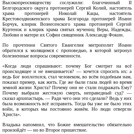
Высокопреосвященству сослужили: благочинный II
Белгородского округа протоиерей Сергий Колий, настоятель
храма протоиерей Николай Кацы, настоятель
Крестовоздвиженского храма Белгорода протоиерей Иоанн
Борчук, клирик Вознесенского храма протоиерей Сергий
Куртенок и клирик храма святых мучениц Веры, Надежды,
Любови и матери их Софии священник Александр Фокин.
По прочтении Святого Евангелия митрополит Иоанн
обратился к молящимся с проповедью, в которой затронул
болезненные вопросы современности.
«Когда люди спрашивают: почему Бог смотрит на всё
происходящее и не вмешивается? — хочется спросить их: а
ведь Бог воплотился, стал человеком, во всём подобным нам,
показал пример, как жить. Где же были глаза людей во время
земной жизни Христа? Почему они не стали подражать Ему?
Почему выбрали жестокую смерть, неправедный суд? —
сказал архипастырь. — Ради чего они это сделали? Ведь у них
была возможность всё исправить. Тогда бы уже не было этих
войн, в которых мы постоянно живём. Но люди отвергли
Христа».
Владыка напомнил, что Божие вмешательство обязательно
произойдёт — но во Второе пришествие.