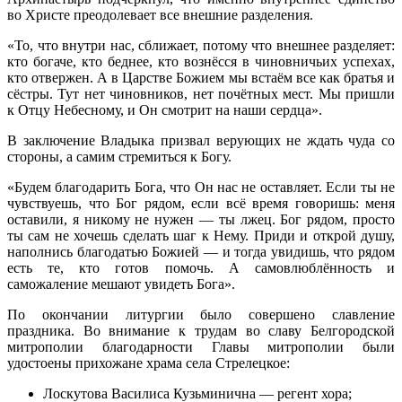
во Христе преодолевает все внешние разделения.
«То, что внутри нас, сближает, потому что внешнее разделяет:
кто богаче, кто беднее, кто вознёсся в чиновничьих успехах,
кто отвержен. А в Царстве Божием мы встаём все как братья и
сёстры. Тут нет чиновников, нет почётных мест. Мы пришли
к Отцу Небесному, и Он смотрит на наши сердца».
В заключение Владыка призвал верующих не ждать чуда со
стороны, а самим стремиться к Богу.
«Будем благодарить Бога, что Он нас не оставляет. Если ты не
чувствуешь, что Бог рядом, если всё время говоришь: меня
оставили, я никому не нужен — ты лжец. Бог рядом, просто
ты сам не хочешь сделать шаг к Нему. Приди и открой душу,
наполнись благодатью Божией — и тогда увидишь, что рядом
есть те, кто готов помочь. А самовлюблённость и
саможаление мешают увидеть Бога».
По окончании литургии было совершено славление
праздника. Во внимание к трудам во славу Белгородской
митрополии благодарности Главы митрополии были
удостоены прихожане храма села Стрелецкое:
Лоскутова Василиса Кузьминична — регент хора;