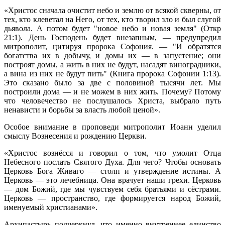
«Христос сначала очистит небо и землю от всякой скверны, от
тех, кто клеветал на Него, от тех, кто творил зло и был слугой
дьявола. А потом будет "новое небо и новая земля" (Откр
21:1). День Господень будет внезапным, — предупредил
митрополит, цитируя пророка Софония. — "И обратятся
богатства их в добычу
,
и домы их — в запустение; они
построят домы, а жить в них не будут, насадят виноградники,
а вина из них не будут пить" (Книга пророка Софонии 1:13).
Это сказано было за две с половиной тысячи лет. Мы
построили дома — и не можем в них жить. Почему? Потому
что человечество не послушалось Христа, выбрало путь
ненависти и борьбы за власть любой ценой».
Особое внимание в проповеди митрополит Иоанн уделил
смыслу Вознесения и рождению Церкви.
«Христос вознёсся и говорил о том, что умолит Отца
Небесного послать Святого Духа. Для чего? Чтобы основать
Церковь Бога Живаго — столп и утверждение истины. А
Церковь — это лечебница. Она врачует наши грехи. Церковь
— дом Божий, где мы чувствуем себя братьями и сёстрами.
Церковь — пространство, где формируется народ Божий,
именуемый христианами».
Архипастырь подчеркнул, что именно внутреннее единство