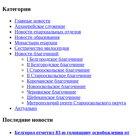
Категории
Главные новости
Архиерейское служение
Новости епархиальных отделов
Новости образования
Монастыри епархии
Сестричество милосердия
Новости благочиний
I Белгородское благочиние
II Белгородское благочиние
I Старооскольское благочиние
II Старооскольское благочиние
Корочанское благочиние
Новооскольское благочиние
Чернянское благочиние
Шебекинское благочиние
Митрополичий центр Старооскольского округа
Актуально
Последние новости
Белгород отметил 83-ю годовщину освобождения от