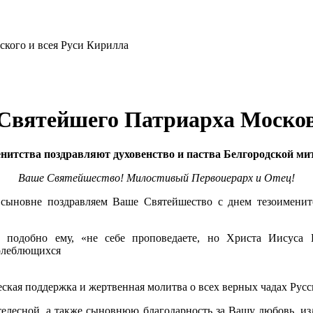
 Святейшего Патриарха Москов
нитства поздравляют духовенство и паства Белгородской ми
Ваше Святейшество! Милостивый Первоиерарх и Отец!
ыновне поздравляем Ваше Святейшество с днем тезоименитст
подобно ему, «не себе проповедаете, но Христа Иисуса Го
колеблющихся
еская поддержка и жертвенная молитва о всех верных чадах Русс
елесной, а также сыновнюю благодарность за Вашу любовь, из