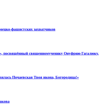
емецко-фашистских захватчиков
ки», посвящённый священномученику Онуфрию Гагалюку.
вилась Почаевская Твоя икона, Богородица!»
шакова