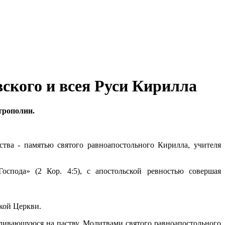
ского и всея Руси Кирилла
трополии.
ва - памятью святого равноапостольного Кирилла, учителя
спода» (2 Кор. 4:5), с апостольской ревностью совершая
кой Церкви.
ливающуюся на паству. Молитвами святого равноапостольного