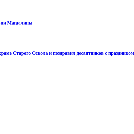
арии Магдалины
аме Старого Оскола и поздравил десантников с праздником