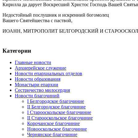
Кирилла да дарует Воскресший Христос Господь Вашей Святын
Недостойный послушник и искренний богомолец
Вашего Святейшества с паствой,
ИОАНН, МИТРОПОЛИТ БЕЛГОРОДСКИЙ И СТАРООСКО
Категории
Главные новости
Архиерейское служение
Новости епархиальных отделов
Новости образования
Монастыри епархии
Сестричество милосердия
Новости благочиний
I Белгородское благочиние
II Белгородское благочиние
I Старооскольское благочиние
II Старооскольское благочиние
Корочанское благочиние
Новооскольское благочиние
Чернянское благочиние