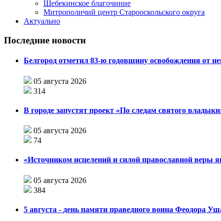
Шебекинское благочиние
Митрополичий центр Старооскольского округа
Актуально
Последние новости
Белгород отметил 83-ю годовщину освобождения от н
05 августа 2026
314
В городе запустят проект «По следам святого влады
05 августа 2026
74
«Источником исцелений и силой православной веры я
05 августа 2026
384
5 августа - день памяти праведного воина Феодора У