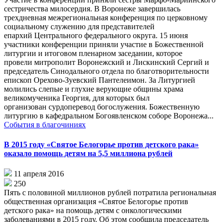
сестричества милосердия. В Воронеже завершилась
трехдневная межрегиональная конференция по церковному
социальному служению для представителей
епархий Центрального федерального округа. 15 июня
участники конференции приняли участие в Божественной
литургии и итоговом пленарном заседании, которое
провели митрополит Воронежский и Лискинский Сергий и
председатель Синодального отдела по благотворительности
епископ Орехово-Зуевский Пантелеимон. За Литургией
молились слепые и глухие верующие общины храма
великомученика Георгия, для которых был
организован сурдоперевод богослужения. Божественную
литургию в кафедральном Богоявленском соборе Воронежа...
События в благочиниях
В 2015 году «Святое Белогорье против детского рака»
оказало помощь детям на 5,5 миллиона рублей
11 апреля 2016
250
Пять с половиной миллионов рублей потратила региональная
общественная организация «Святое Белогорье против
детского рака» на помощь детям с онкологическими
заболеваниями в 2015 году. Об этом сообщила председатель