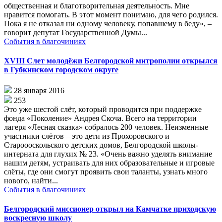
общественная и благотворительная деятельность. Мне
нравится помогать. В этот момент понимаю, для чего родился.
Пока я не отказал ни одному человеку, попавшему в беду», –
говорит депутат Государственной Думы...
События в благочиниях
XVIII Слет молодёжи Белгородской митрополии открылся
в Губкинском городском округе
28 января 2016
253
Это уже шестой слёт, который проводится при поддержке
фонда «Поколение» Андрея Скоча. Всего на территории
лагеря «Лесная сказка» собралось 200 человек. Неизменные
участники слётов – это дети из Прохоровского и
Староооскольского детских домов, Белгородской школы-
интерната для глухих № 23. «Очень важно уделять внимание
нашим детям, устраивать для них образовательные и игровые
слёты, где они смогут проявить свои таланты, узнать много
нового, найти...
События в благочиниях
Белгородский миссионер открыл на Камчатке приходскую
воскресную школу