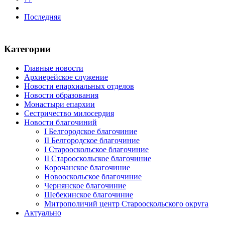
Последняя
Категории
Главные новости
Архиерейское служение
Новости епархиальных отделов
Новости образования
Монастыри епархии
Сестричество милосердия
Новости благочиний
I Белгородское благочиние
II Белгородское благочиние
I Старооскольское благочиние
II Старооскольское благочиние
Корочанское благочиние
Новооскольское благочиние
Чернянское благочиние
Шебекинское благочиние
Митрополичий центр Старооскольского округа
Актуально