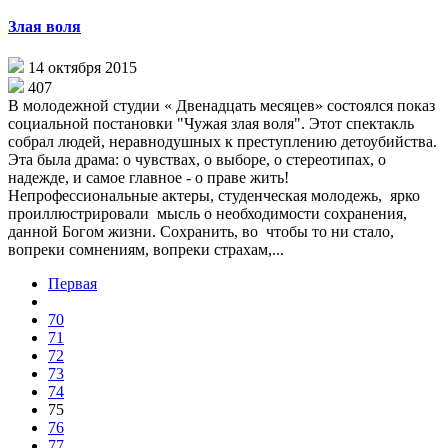
Злая воля
14 октября 2015
407
В молодежной студии « Двенадцать месяцев» состоялся показ
социальной постановки "Чужая злая воля". Этот спектакль
собрал людей, неравнодушных к преступлению детоубийства.
Эта была драма: о чувствах, о выборе, о стереотипах, о
надежде, и самое главное - о праве жить!
Непрофессиональные актеры, студенческая молодежь, ярко
проиллюстрировали мысль о необходимости сохранения,
данной Богом жизни. Сохранить, во чтобы то ни стало,
вопреки сомнениям, вопреки страхам,...
Первая
70
71
72
73
74
75
76
77