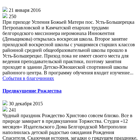
21 января 2016
250
При приходе Успения Божьей Матери пос. Усть-Большерецка
Петропавловской и Камчатской епархии трудами
белгородского миссионера иеромонаха Иннокентия
(Деньщикова) открылась воскресая школа. Второе занятие
приходской воскресной школы с учащимися старших классов
районной средней общеобразовательной школы прошло в
Усть-Большерецке. Приход пока не имеет своего места для
ведения преподавательской практики, поэтому занятия
проходят в здании Детско-Юношеской спортивной школы
районного центра. В программу обучения входит изучение...
События в благочиниях
Предвкушение Рождества
30 декабря 2015
241
Чудный праздник Рождество Христово совсем близко. Все в
природе замирает в предвкушении Торжества. Студия «12
месяцев» Издательского Дома Белгородской Митрополии
наполнилась детской радостью ожидания Рождения
Спасителя. Сказочная история, загадки о грядущем празднике,