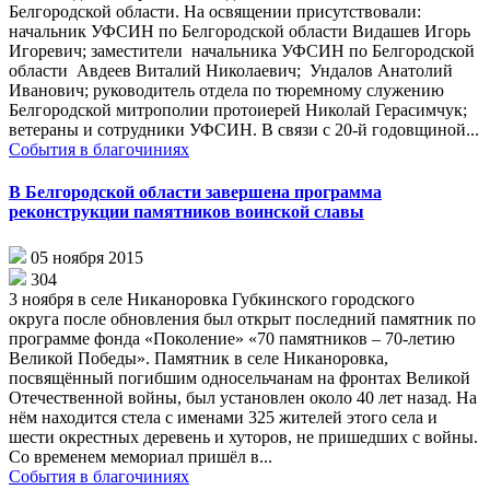
Белгородской области. На освящении присутствовали:
начальник УФСИН по Белгородской области Видашев Игорь
Игоревич; заместители начальника УФСИН по Белгородской
области Авдеев Виталий Николаевич; Ундалов Анатолий
Иванович; руководитель отдела по тюремному служению
Белгородской митрополии протоиерей Николай Герасимчук;
ветераны и сотрудники УФСИН. В связи с 20-й годовщиной...
События в благочиниях
В Белгородской области завершена программа
реконструкции памятников воинской славы
05 ноября 2015
304
3 ноября в селе Никаноровка Губкинского городского
округа после обновления был открыт последний памятник по
программе фонда «Поколение» «70 памятников – 70-летию
Великой Победы». Памятник в селе Никаноровка,
посвящённый погибшим односельчанам на фронтах Великой
Отечественной войны, был установлен около 40 лет назад. На
нём находится стела с именами 325 жителей этого села и
шести окрестных деревень и хуторов, не пришедших с войны.
Со временем мемориал пришёл в...
События в благочиниях