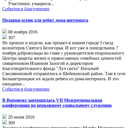
Участники: учащиеся...
События в благочиниях
Подарки осени для ребят дома-интерната
08 ноября 2016
307
Не прошло и недели, как прошел в нашем городе I съезд
волонтеров Святого Белогорья. И вот уже в понедельник 7
ноября добровольцы во главе с руководителем епархиального
Центра защиты жизни и православных семейных ценностей
священником Иоанном Залогой и директором
благотворительного фонда "Луч света" Натальей
Смоляниновой отправились в Шебекенский район. Там в селе
Большетроицкое их ждали ребята из дома-интерната. И это
ожидание...
События в благочиниях
В Воронеже завершилась VII Межрегиональная
конференция по церковному социальному служению
20 июня 2016
369
Участие в конференции приняли сестры Марфо-Мариинского