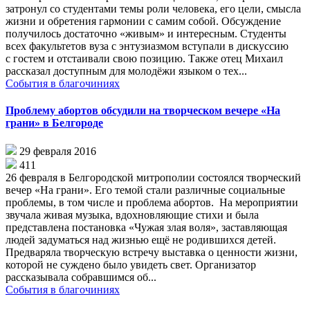
затронул со студентами темы роли человека, его цели, смысла
жизни и обретения гармонии с самим собой. Обсуждение
получилось достаточно «живым» и интересным. Студенты
всех факультетов вуза с энтузиазмом вступали в дискуссию
с гостем и отстаивали свою позицию. Также отец Михаил
рассказал доступным для молодёжи языком о тех...
События в благочиниях
Проблему абортов обсудили на творческом вечере «На
грани» в Белгороде
29 февраля 2016
411
26 февраля в Белгородской митрополии состоялся творческий
вечер «На грани». Его темой стали различные социальные
проблемы, в том числе и проблема абортов. На мероприятии
звучала живая музыка, вдохновляющие стихи и была
представлена постановка «Чужая злая воля», заставляющая
людей задуматься над жизнью ещё не родившихся детей.
Предваряла творческую встречу выставка о ценности жизни,
которой не суждено было увидеть свет. Организатор
рассказывала собравшимся об...
События в благочиниях