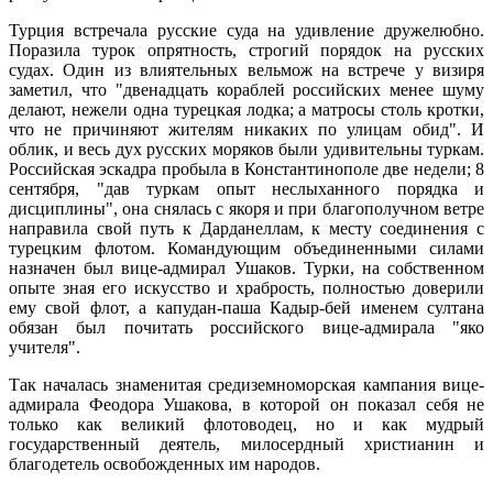
Турция встречала русские суда на удивление дружелюбно.
Поразила турок опрятность, строгий порядок на русских
судах. Один из влиятельных вельмож на встрече у визиря
заметил, что "двенадцать кораблей российских менее шуму
делают, нежели одна турецкая лодка; а матросы столь кротки,
что не причиняют жителям никаких по улицам обид". И
облик, и весь дух русских моряков были удивительны туркам.
Российская эскадра пробыла в Константинополе две недели; 8
сентября, "дав туркам опыт неслыханного порядка и
дисциплины", она снялась с якоря и при благополучном ветре
направила свой путь к Дарданеллам, к месту соединения с
турецким флотом. Командующим объединенными силами
назначен был вице-адмирал Ушаков. Турки, на собственном
опыте зная его искусство и храбрость, полностью доверили
ему свой флот, а капудан-паша Кадыр-бей именем султана
обязан был почитать российского вице-адмирала "яко
учителя".
Так началась знаменитая средиземноморская кампания вице-
адмирала Феодора Ушакова, в которой он показал себя не
только как великий флотоводец, но и как мудрый
государственный деятель, милосердный христианин и
благодетель освобожденных им народов.