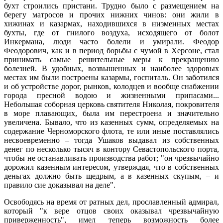
бухт строились пристани. Трудно было с размещением на
берегу матросов и прочих нижних чинов: они жили в
хижинах и казармах, находившихся в низменных местах
бухты, где от гнилого воздуха, исходящего от болот
Инкермана, люди часто болели и умирали. Феодор
Феодорович, как и в период борьбы с чумой в Херсоне, стал
принимать самые решительные меры к прекращению
болезней. В удобных, возвышенных и наиболее здоровых
местах им были построены казармы, госпиталь. Он заботился
и об устройстве дорог, рынков, колодцев и вообще снабжении
города пресной водою и жизненными припасами...
Небольшая соборная церковь святителя Николая, покровителя
в море плавающих, была им перестроена и значительно
увеличена. Бывало, что из казенных сумм, определяемых на
содержание Черноморского флота, те или иные поставлялись
несвоевременно – тогда Ушаков выдавал из собственных
денег по несколько тысяч в контору Севастопольского порта,
чтобы не останавливать производства работ; "он чрезвычайно
дорожил казенным интересом, утверждая, что в собственных
деньгах должно быть щедрым, а в казенных скупым, – и
правило сие доказывал на деле".
Освободясь на время от ратных дел, прославленный адмирал,
который "к вере отцов своих оказывал чрезвычайную
приверженность", имел теперь возможность более