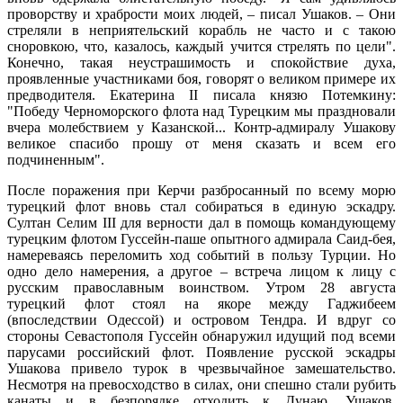
проворству и храбрости моих людей, – писал Ушаков. – Они
стреляли в неприятельский корабль не часто и с такою
сноровкою, что, казалось, каждый учится стрелять по цели".
Конечно, такая неустрашимость и спокойствие духа,
проявленные участниками боя, говорят о великом примере их
предводителя. Екатерина II писала князю Потемкину:
"Победу Черноморского флота над Турецким мы праздновали
вчера молебствием у Казанской... Контр-адмиралу Ушакову
великое спасибо прошу от меня сказать и всем его
подчиненным".
После поражения при Керчи разбросанный по всему морю
турецкий флот вновь стал собираться в единую эскадру.
Султан Селим III для верности дал в помощь командующему
турецким флотом Гуссейн-паше опытного адмирала Саид-бея,
намереваясь переломить ход событий в пользу Турции. Но
одно дело намерения, а другое – встреча лицом к лицу с
русским православным воинством. Утром 28 августа
турецкий флот стоял на якоре между Гаджибеем
(впоследствии Одессой) и островом Тендра. И вдруг со
стороны Севастополя Гуссейн обнаружил идущий под всеми
парусами российский флот. Появление русской эскадры
Ушакова привело турок в чрезвычайное замешательство.
Несмотря на превосходство в силах, они спешно стали рубить
канаты и в безпорядке отходить к Дунаю. Ушаков,