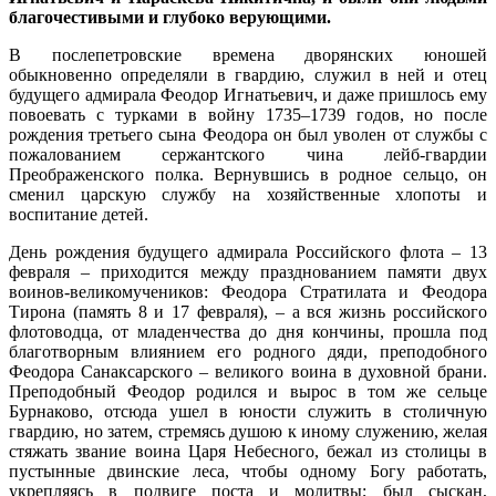
благочестивыми и глубоко верующими.
В послепетровские времена дворянских юношей
обыкновенно определяли в гвардию, служил в ней и отец
будущего адмирала Феодор Игнатьевич, и даже пришлось ему
повоевать с турками в войну 1735–1739 годов, но после
рождения третьего сына Феодора он был уволен от службы с
пожалованием сержантского чина лейб-гвардии
Преображенского полка. Вернувшись в родное сельцо, он
сменил царскую службу на хозяйственные хлопоты и
воспитание детей.
День рождения будущего адмирала Российского флота – 13
февраля – приходится между празднованием памяти двух
воинов-великомучеников: Феодора Стратилата и Феодора
Тирона (память 8 и 17 февраля), – а вся жизнь российского
флотоводца, от младенчества до дня кончины, прошла под
благотворным влиянием его родного дяди, преподобного
Феодора Санаксарского – великого воина в духовной брани.
Преподобный Феодор родился и вырос в том же сельце
Бурнаково, отсюда ушел в юности служить в столичную
гвардию, но затем, стремясь душою к иному служению, желая
стяжать звание воина Царя Небесного, бежал из столицы в
пустынные двинские леса, чтобы одному Богу работать,
укрепляясь в подвиге поста и молитвы; был сыскан,