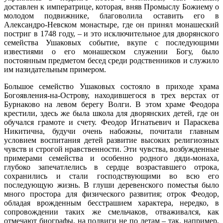
доставлен к императрице, которая, вняв Промыслу Божиему о
молодом подвижнике, благоволила оставить его в
Александро-Невском монастыре, где он принял монашеский
постриг в 1748 году, – и это исключительное для дворянского
семейства Ушаковых событие, вкупе с последующими
известиями о его монашеском служении Богу, было
постоянным предметом бесед среди родственников и служило
им назидательным примером.
Большое семейство Ушаковых состояло в приходе храма
Богоявления-на-Острову, находившегося в трех верстах от
Бурнаково на левом берегу Волги. В этом храме Феодора
крестили, здесь же была школа для дворянских детей, где он
обучался грамоте и счету. Феодор Игнатьевич и Параскева
Никитична, будучи очень набожны, почитали главным
условием воспитания детей развитие высоких религиозных
чувств и строгой нравственности. Эти чувства, возбужденные
примерами семейства и особенно родного дяди-монаха,
глубоко запечатлелись в сердце возраставшего отрока,
сохранились и стали господствующими во всю его
последующую жизнь. В глуши деревенского поместья было
много простора для физического развития; отрок Феодор,
обладая врожденным бесстрашием характера, нередко, в
сопровождении таких же смельчаков, отваживался, как
отмечают биографы, на подвиги не по летам – так, например,