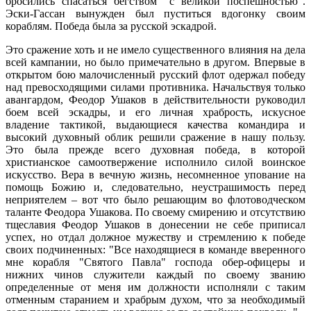
бросились спасаться бегством "с великой поспешностью".
Эски-Гассан вынужден был пуститься вдогонку своим
кораблям. Победа была за русской эскадрой.
Это сражение хоть и не имело существенного влияния на дела
всей кампании, но было примечательно в другом. Впервые в
открытом бою малочисленный русский флот одержал победу
над превосходящими силами противника. Начальствуя только
авангардом, Феодор Ушаков в действительности руководил
боем всей эскадры, и его личная храбрость, искусное
владение тактикой, выдающиеся качества командира и
высокий духовный облик решили сражение в нашу пользу.
Это была прежде всего духовная победа, в которой
христианское самоотвержение исполнило силой воинское
искусство. Вера в вечную жизнь, несомненное упование на
помощь Божию и, следовательно, неустрашимость перед
неприятелем – вот что было решающим во флотоводческом
таланте Феодора Ушакова. По своему смирению и отсутствию
тщеславия Феодор Ушаков в донесении не себе приписал
успех, но отдал должное мужеству и стремлению к победе
своих подчиненных: "Все находящиеся в команде вверенного
мне корабля "Святого Павла" господа обер-офицеры и
нижних чинов служители каждый по своему званию
определенные от меня им должности исполняли с таким
отменным старанием и храбрым духом, что за необходимый