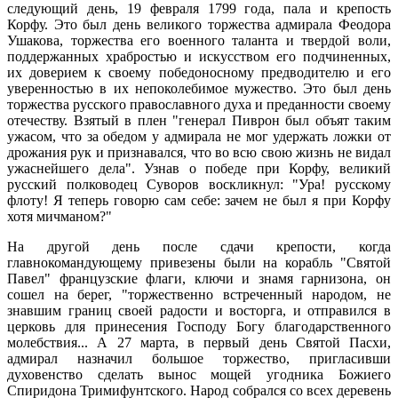
следующий день, 19 февраля 1799 года, пала и крепость
Корфу. Это был день великого торжества адмирала Феодора
Ушакова, торжества его военного таланта и твердой воли,
поддержанных храбростью и искусством его подчиненных,
их доверием к своему победоносному предводителю и его
уверенностью в их непоколебимое мужество. Это был день
торжества русского православного духа и преданности своему
отечеству. Взятый в плен "генерал Пиврон был объят таким
ужасом, что за обедом у адмирала не мог удержать ложки от
дрожания рук и признавался, что во всю свою жизнь не видал
ужаснейшего дела". Узнав о победе при Корфу, великий
русский полководец Суворов воскликнул: "Ура! русскому
флоту! Я теперь говорю сам себе: зачем не был я при Корфу
хотя мичманом?"
На другой день после сдачи крепости, когда
главнокомандующему привезены были на корабль "Святой
Павел" французские флаги, ключи и знамя гарнизона, он
сошел на берег, "торжественно встреченный народом, не
знавшим границ своей радости и восторга, и отправился в
церковь для принесения Господу Богу благодарственного
молебствия... А 27 марта, в первый день Святой Пасхи,
адмирал назначил большое торжество, пригласивши
духовенство сделать вынос мощей угодника Божиего
Спиридона Тримифунтского. Народ собрался со всех деревень