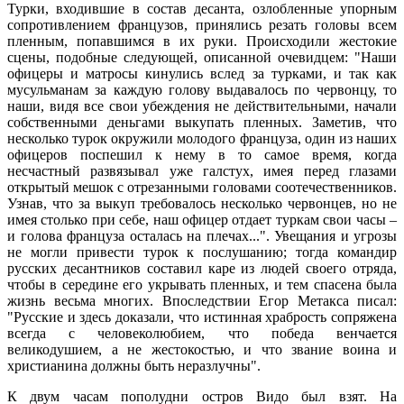
Турки, входившие в состав десанта, озлобленные упорным
сопротивлением французов, принялись резать головы всем
пленным, попавшимся в их руки. Происходили жестокие
сцены, подобные следующей, описанной очевидцем: "Наши
офицеры и матросы кинулись вслед за турками, и так как
мусульманам за каждую голову выдавалось по червонцу, то
наши, видя все свои убеждения не действительными, начали
собственными деньгами выкупать пленных. Заметив, что
несколько турок окружили молодого француза, один из наших
офицеров поспешил к нему в то самое время, когда
несчастный развязывал уже галстух, имея перед глазами
открытый мешок с отрезанными головами соотечественников.
Узнав, что за выкуп требовалось несколько червонцев, но не
имея столько при себе, наш офицер отдает туркам свои часы –
и голова француза осталась на плечах...". Увещания и угрозы
не могли привести турок к послушанию; тогда командир
русских десантников составил каре из людей своего отряда,
чтобы в середине его укрывать пленных, и тем спасена была
жизнь весьма многих. Впоследствии Егор Метакса писал:
"Русские и здесь доказали, что истинная храбрость сопряжена
всегда с человеколюбием, что победа венчается
великодушием, а не жестокостью, и что звание воина и
христианина должны быть неразлучны".
К двум часам пополудни остров Видо был взят. На