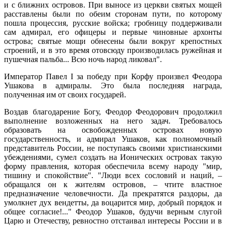
и с ближних островов. При выносе из церкви святых мощей
расставлены были по обеим сторонам пути, по которому
пошла процессия, русские войска; гробницу поддерживали
сам адмирал, его офицеры и первые чиновные архонты
острова; святые мощи обнесены были вокруг крепостных
строений, и в это время отовсюду производилась ружейная и
пушечная пальба... Всю ночь народ ликовал".
Император Павел I за победу при Корфу произвел Феодора
Ушакова в адмиралы. Это была последняя награда,
полученная им от своих государей.
Воздав благодарение Богу, Феодор Феодорович продолжил
выполнение возложенных на него задач. Требовалось
образовать на освобожденных островах новую
государственность, и адмирал Ушаков, как полномочный
представитель России, не поступаясь своими христианскими
убеждениями, сумел создать на Ионических островах такую
форму правления, которая обеспечила всему народу "мир,
тишину и спокойствие". "Люди всех сословий и наций, –
обращался он к жителям островов, – чтите властное
предназначение человечности. Да прекратятся раздоры, да
умолкнет дух вендетты, да воцарится мир, добрый порядок и
общее согласие!..." Феодор Ушаков, будучи верным слугой
Царю и Отечеству, ревностно отстаивал интересы России и в