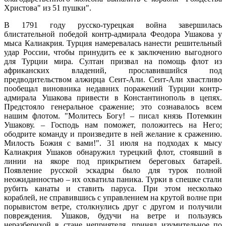
Христова" из 51 пушки".
В 1791 году русско-турецкая война завершилась
блистательной победой контр-адмирала Феодора Ушакова у
мыса Калиакрия. Турция намеревалась нанести решительный
удар России, чтобы принудить ее к заключению выгодного
для Турции мира. Султан призвал на помощь флот из
африканских владений, прославившийся под
предводительством алжирца Сеит-Али. Сеит-Али хвастливо
пообещал виновника недавних поражений Турции контр-
адмирала Ушакова привести в Константинополь в цепях.
Предстояло генеральное сражение; это сознавалось всем
нашим флотом. "Молитесь Богу! – писал князь Потемкин
Ушакову. – Господь нам поможет, положитесь на Него;
ободрите команду и произведите в ней желание к сражению.
Милость Божия с вами!". 31 июля на подходах к мысу
Калиакрия Ушаков обнаружил турецкий флот, стоявший в
линии на якоре под прикрытием береговых батарей.
Появление русской эскадры было для турок полной
неожиданностью – их охватила паника. Турки в спешке стали
рубить канаты и ставить паруса. При этом несколько
кораблей, не справившись с управлением на крутой волне при
порывистом ветре, столкнулись друг с другом и получили
повреждения. Ушаков, будучи на ветре и пользуясь
неразберихой в стане неприятеля, принял изумительное по