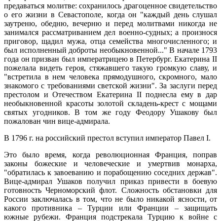
предаваться молитве: сохранилось драгоценное свидетельство
о его жизни в Севастополе, когда он "каждый день слушал
заутреню, обедню, вечерню и перед молитвами никогда не
занимался рассматриванием дел военно-судных; а произнося
приговор, щадил мужа, отца семейства многочисленного; и
был исполненный доброты необыкновенной..." В начале 1793
года он призван был императрицею в Петербург. Екатерина II
пожелала видеть героя, стяжавшего такую громкую славу, и
"встретила в нем человека прямодушного, скромного, мало
знакомого с требованиями светской жизни". За заслуги перед
престолом и Отечеством Екатерина II поднесла ему в дар
необыкновенной красоты золотой складень-крест с мощами
святых угодников. В том же году Феодору Ушакову был
пожалован чин вице-адмирала.
В 1796 г. на российский престол вступил император Павел I.
Это было время, когда революционная Франция, поправ
законы божеские и человеческие и умертвив монарха,
"обратилась к завоеванию и порабощению соседних держав".
Вице-адмирал Ушаков получил приказ привести в боевую
готовность Черноморский флот. Сложность обстановки для
России заключалась в том, что не было никакой ясности, от
какого противника – Турции или Франции – защищать
южные рубежи. Франция подстрекала Турцию к войне с