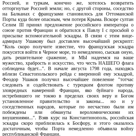
Россией, и туркам, конечно же, хотелось возвратить
отторгнутые Россией земли; но, с другой стороны, соседство
на Балканах с французами становилось для Оттоманской
Порты куда более опасным, чем потеря Крыма. Вскоре султан
Селим III принял предложение российского императора о
союзе против Франции и обратился к Павлу I с просьбой о
присылке вспомогательной эскадры. В связи с этим вице-
адмиралу Ушакову был доставлен высочайший рескрипт:
"Коль скоро получите известие, что французская эскадра
покусится войти в Черное море, то немедленно, сыскав оную,
дать решительное сражение, и МЫ надеемся на ваше
мужество, храбрость и искусство, что честь НАШЕГО флага
соблюдена будет...". В начале августа 1798 года, находясь
вблизи Севастопольского рейда с вверенной ему эскадрой,
Феодор Ушаков получил высочайшее повеление "тотчас
следовать и содействовать с турецким флотом противу
зловредных намерений Франции, яко буйнаго народа,
истребившего не токмо в пределах своих веру и Богом
установленное правительство и законы... но и у
соседственных народов, которые по несчастию были им
побеждены или обмануты вероломническими их
внушениями...". Взяв курс на Константинополь, российская
эскадра скоро приблизилась к Босфору, и этого оказалось
достаточным, чтобы Порта немедленно объявила войну
республиканской Франции.