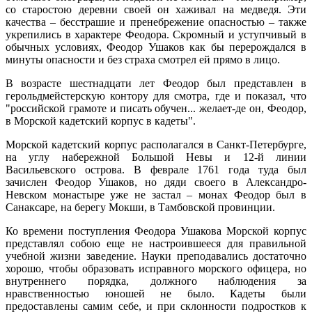
со старостою деревни своей он хаживал на медведя. Эти
качества – бесстрашие и пренебрежение опасностью – также
укрепились в характере Феодора. Скромный и уступчивый в
обычных условиях, Феодор Ушаков как бы перерождался в
минуты опасности и без страха смотрел ей прямо в лицо.
В возрасте шестнадцати лет Феодор был представлен в
герольдмейстерскую контору для смотра, где и показал, что
"российской грамоте и писать обучен... желает-де он, Феодор,
в Морской кадетский корпус в кадеты".
Морской кадетский корпус располагался в Санкт-Петербурге,
на углу набережной Большой Невы и 12-й линии
Васильевского острова. В феврале 1761 года туда был
зачислен Феодор Ушаков, но дяди своего в Александро-
Невском монастыре уже не застал – монах Феодор был в
Санаксаре, на берегу Мокши, в Тамбовской провинции.
Ко времени поступления Феодора Ушакова Морской корпус
представлял собою еще не настроившееся для правильной
учебной жизни заведение. Науки преподавались достаточно
хорошо, чтобы образовать исправного морского офицера, но
внутреннего порядка, должного наблюдения за
нравственностью юношей не было. Кадеты были
предоставлены самим себе, и при склонности подростков к