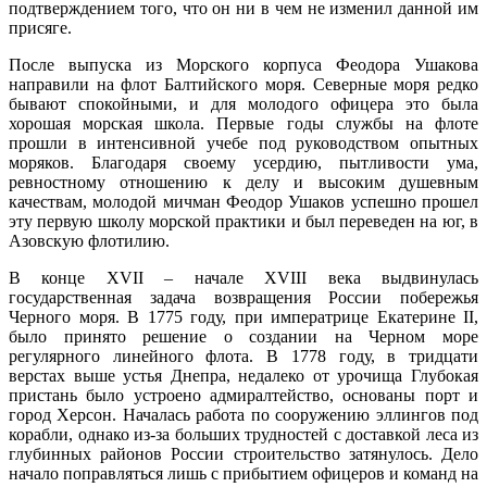
подтверждением того, что он ни в чем не изменил данной им
присяге.
После выпуска из Морского корпуса Феодора Ушакова
направили на флот Балтийского моря. Северные моря редко
бывают спокойными, и для молодого офицера это была
хорошая морская школа. Первые годы службы на флоте
прошли в интенсивной учебе под руководством опытных
моряков. Благодаря своему усердию, пытливости ума,
ревностному отношению к делу и высоким душевным
качествам, молодой мичман Феодор Ушаков успешно прошел
эту первую школу морской практики и был переведен на юг, в
Азовскую флотилию.
В конце ХVII – начале ХVIII века выдвинулась
государственная задача возвращения России побережья
Черного моря. В 1775 году, при императрице Екатерине II,
было принято решение о создании на Черном море
регулярного линейного флота. В 1778 году, в тридцати
верстах выше устья Днепра, недалеко от урочища Глубокая
пристань было устроено адмиралтейство, основаны порт и
город Херсон. Началась работа по сооружению эллингов под
корабли, однако из-за больших трудностей с доставкой леса из
глубинных районов России строительство затянулось. Дело
начало поправляться лишь с прибытием офицеров и команд на