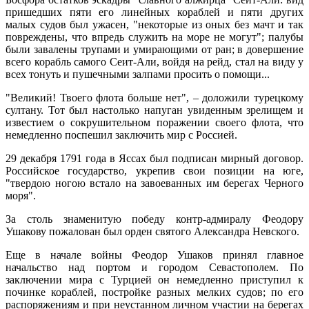
пришедших пяти его линейных кораблей и пяти других
малых судов был ужасен, "некоторые из оных без мачт и так
повреждены, что впредь служить на море не могут"; палубы
были завалены трупами и умирающими от ран; в довершение
всего корабль самого Сеит-Али, войдя на рейд, стал на виду у
всех тонуть и пушечными залпами просить о помощи...
"Великий! Твоего флота больше нет", – доложили турецкому
султану. Тот был настолько напуган увиденным зрелищем и
известием о сокрушительном поражении своего флота, что
немедленно поспешил заключить мир с Россией.
29 декабря 1791 года в Яссах был подписан мирный договор.
Российское государство, укрепив свои позиции на юге,
"твердою ногою встало на завоеванных им берегах Черного
моря".
За столь знаменитую победу контр-адмиралу Феодору
Ушакову пожалован был орден святого Александра Невского.
Еще в начале войны Феодор Ушаков принял главное
начальство над портом и городом Севастополем. По
заключении мира с Турцией он немедленно приступил к
починке кораблей, постройке разных мелких судов; по его
распоряжениям и при неустанном личном участии на берегах