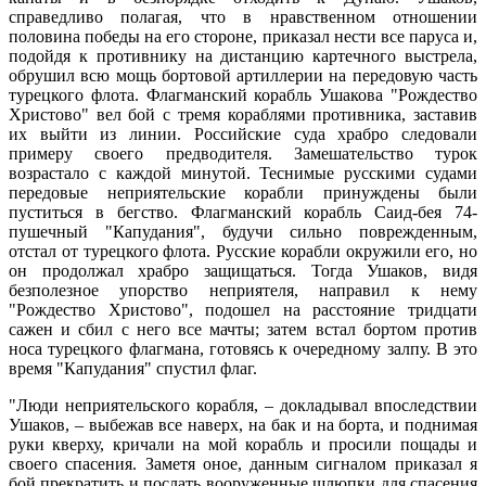
справедливо полагая, что в нравственном отношении
половина победы на его стороне, приказал нести все паруса и,
подойдя к противнику на дистанцию картечного выстрела,
обрушил всю мощь бортовой артиллерии на передовую часть
турецкого флота. Флагманский корабль Ушакова "Рождество
Христово" вел бой с тремя кораблями противника, заставив
их выйти из линии. Российские суда храбро следовали
примеру своего предводителя. Замешательство турок
возрастало с каждой минутой. Теснимые русскими судами
передовые неприятельские корабли принуждены были
пуститься в бегство. Флагманский корабль Саид-бея 74-
пушечный "Капудания", будучи сильно поврежденным,
отстал от турецкого флота. Русские корабли окружили его, но
он продолжал храбро защищаться. Тогда Ушаков, видя
безполезное упорство неприятеля, направил к нему
"Рождество Христово", подошел на расстояние тридцати
сажен и сбил с него все мачты; затем встал бортом против
носа турецкого флагмана, готовясь к очередному залпу. В это
время "Капудания" спустил флаг.
"Люди неприятельского корабля, – докладывал впоследствии
Ушаков, – выбежав все наверх, на бак и на борта, и поднимая
руки кверху, кричали на мой корабль и просили пощады и
своего спасения. Заметя оное, данным сигналом приказал я
бой прекратить и послать вооруженные шлюпки для спасения