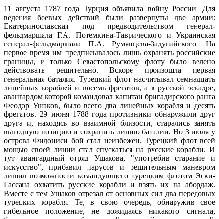
11 августа 1787 года Турция объявила войну России. Для
ведения боевых действий были развернуты две армии:
Екатеринославская под предводительством генерал-
фельдмаршала Г.А. Потемкина-Таврического и Украинская
генерал-фельдмаршала П.А. Румянцева-Задунайского. На
первое время им предписывалось лишь охранять российские
границы, и только Севастопольскому флоту было велено
действовать решительно. Вскоре произошла первая
генеральная баталия. Турецкий флот насчитывал семнадцать
линейных кораблей и восемь фрегатов, а в русской эскадре,
авангардом которой командовал капитан бригадирского ранга
Феодор Ушаков, было всего два линейных корабля и десять
фрегатов. 29 июня 1788 года противники обнаружили друг
друга и, находясь во взаимной близости, старались занять
выгодную позицию и сохранить линию баталии. Но 3 июля у
острова Фидониси бой стал неизбежен. Турецкий флот всей
мощью своей линии стал спускаться на русские корабли. И
тут авангардный отряд Ушакова, "употребив старание и
искусство", прибавил парусов и решительным маневром
лишил возможности командующего турецким флотом Эски-
Гассана охватить русские корабли и взять их на абордаж.
Вместе с тем Ушаков отрезал от основных сил два передовых
турецких корабля. Те, в свою очередь, обнаружив свое
гибельное положение, не дожидаясь никакого сигнала,