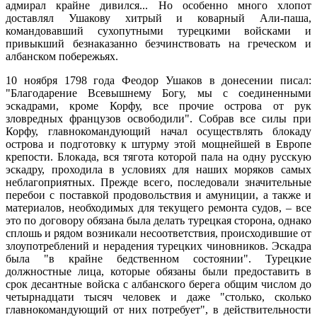
адмирал крайне дивился... Но особенно много хлопот
доставлял Ушакову хитрый и коварный Али-паша,
командовавший сухопутными турецкими войсками и
привыкший безнаказанно безчинствовать на греческом и
албанском побережьях.
10 ноября 1798 года Феодор Ушаков в донесении писал:
"Благодарение Всевышнему Богу, мы с соединенными
эскадрами, кроме Корфу, все прочие острова от рук
зловредных французов освободили". Собрав все силы при
Корфу, главнокомандующий начал осуществлять блокаду
острова и подготовку к штурму этой мощнейшей в Европе
крепости. Блокада, вся тягота которой пала на одну русскую
эскадру, проходила в условиях для наших моряков самых
неблагоприятных. Прежде всего, последовали значительные
перебои с поставкой продовольствия и амуниции, а также и
материалов, необходимых для текущего ремонта судов, – все
это по договору обязана была делать турецкая сторона, однако
сплошь и рядом возникали несоответствия, происходившие от
злоупотреблений и нерадения турецких чиновников. Эскадра
была "в крайне бедственном состоянии". Турецкие
должностные лица, которые обязаны были предоставить в
срок десантные войска с албанского берега общим числом до
четырнадцати тысяч человек и даже "столько, сколько
главнокомандующий от них потребует", в действительности