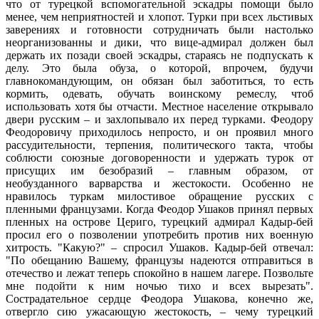
что от турецкой вспомогательной эскадры помощи было
менее, чем неприятностей и хлопот. Турки при всех льстивых
заверениях и готовности сотрудничать были настолько
неорганизованны и дики, что вице-адмирал должен был
держать их позади своей эскадры, стараясь не подпускать к
делу. Это была обуза, о которой, впрочем, будучи
главнокомандующим, он обязан был заботиться, то есть
кормить, одевать, обучать воинскому ремеслу, чтоб
использовать хотя бы отчасти. Местное население открывало
двери русским – и захлопывало их перед турками. Феодору
Феодоровичу приходилось непросто, и он проявил много
рассудительности, терпения, политического такта, чтобы
соблюсти союзные договоренности и удержать турок от
присущих им безобразий – главным образом, от
необузданного варварства и жестокости. Особенно не
нравилось туркам милостивое обращение русских с
пленными французами. Когда Феодор Ушаков принял первых
пленных на острове Цериго, турецкий адмирал Кадыр-бей
просил его о позволении употребить против них военную
хитрость. "Какую?" – спросил Ушаков. Кадыр-бей отвечал:
"По обещанию Вашему, французы надеются отправиться в
отечество и лежат теперь спокойно в нашем лагере. Позвольте
мне подойти к ним ночью тихо и всех вырезать".
Сострадательное сердце Феодора Ушакова, конечно же,
отвергло сию ужасающую жестокость, – чему турецкий