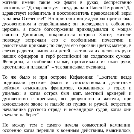
жители имели такие же флаги в руках, беспрестанно
восклицая: "Да здравствует государь наш Павел Петрович! Да
здравствует избавитель и восстановитель православной веры
в нашем Отечестве!" На пристани вице-адмирал принят был
духовенством и старейшинами; он последовал в соборную
церковь, а после богослужения прикладывался к мощам
святого Дионисия, покровителя острова Занте; жители
повсюду встречали его с особенными почестями и
радостными криками; по следам его бросали цветы; матери, в
слезах радости, выносили детей, заставляя их целовать руки
наших офицеров и герб российский на солдатских сумках.
Женщины, а особливо старые, протягивали из окон руки,
крестились и плакали", – так записывал очевидец.
То же было и при острове Кефалония: "...жители везде
поднимали русские флаги и способствовали десантным
войскам отыскивать французов, скрывшихся в горах и
ущельях; а когда остров был взят, местный архиерей и
духовенство с крестами, все дворянство и жители, при
колокольном звоне и пальбе из пушек и ружей, встретили
начальника русского отряда и командиров судов, когда они
съехали на берег".
Но между тем с самого начала совместной кампании,
особенно когда перешли к военным действиям, выяснилось,