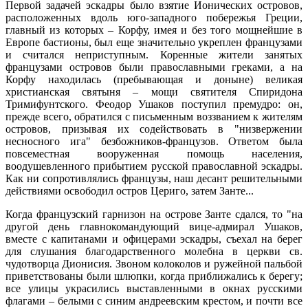
Первой задачей эскадры было взятие Ионических островов,
расположенных вдоль юго-западного побережья Греции,
главный из которых – Корфу, имея и без того мощнейшие в
Европе бастионы, был еще значительно укреплен французами
и считался неприступным. Коренные жители занятых
французами островов были православными греками, а на
Корфу находилась (пребывающая и доныне) великая
христианская святыня – мощи святителя Спиридона
Тримифунтского. Феодор Ушаков поступил премудро: он,
прежде всего, обратился с письменным воззванием к жителям
островов, призывая их содействовать в "низвержении
несносного ига" безбожников-французов. Ответом была
повсеместная вооруженная помощь населения,
воодушевленного прибытием русской православной эскадры.
Как ни сопротивлялись французы, наш десант решительными
действиями освободил остров Цериго, затем Занте...
Когда французский гарнизон на острове Занте сдался, то "на
другой день главнокомандующий вице-адмирал Ушаков,
вместе с капитанами и офицерами эскадры, съехал на берег
для слушания благодарственного молебна в церкви св.
чудотворца Дионисия. Звоном колоколов и ружейной пальбой
приветствованы были шлюпки, когда приближались к берегу;
все улицы украсились выставленными в окнах русскими
флагами – белыми с синим андреевским крестом, и почти все