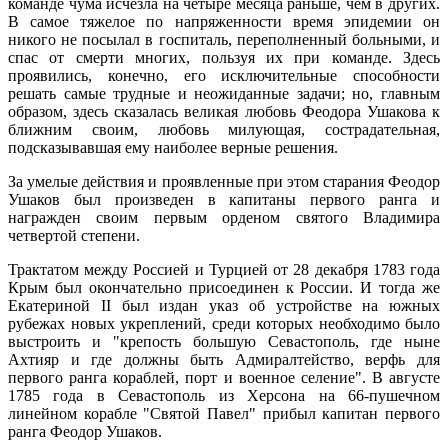
команде чума исчезла на четыре месяца раньше, чем в других.
В самое тяжелое по напряженности время эпидемии он
никого не посылал в госпиталь, переполненный больными, и
спас от смерти многих, пользуя их при команде. Здесь
проявились, конечно, его исключительные способности
решать самые трудные и неожиданные задачи; но, главным
образом, здесь сказалась великая любовь Феодора Ушакова к
ближним своим, любовь милующая, сострадательная,
подсказывавшая ему наиболее верные решения.
За умелые действия и проявленные при этом старания Феодор
Ушаков был произведен в капитаны первого ранга и
награжден своим первым орденом святого Владимира
четвертой степени.
Трактатом между Россией и Турцией от 28 декабря 1783 года
Крым был окончательно присоединен к России. И тогда же
Екатериной II был издан указ об устройстве на южных
рубежах новых укреплений, среди которых необходимо было
выстроить и "крепость большую Севастополь, где ныне
Ахтияр и где должны быть Адмиралтейство, верфь для
первого ранга кораблей, порт и военное селение". В августе
1785 года в Севастополь из Херсона на 66-пушечном
линейном корабле "Святой Павел" прибыл капитан первого
ранга Феодор Ушаков.