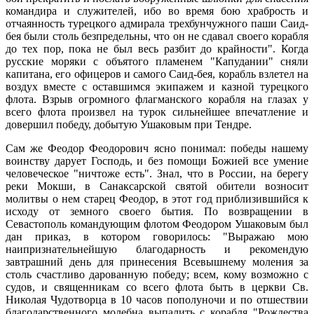
командира и служителей, ибо во время бою храбрость и
отчаянность турецкого адмирала трехбунчужного паши Саид-
бея были столь безпредельны, что он не сдавал своего корабля
до тех пор, пока не был весь разбит до крайности". Когда
русские моряки с объятого пламенем "Капудании" сняли
капитана, его офицеров и самого Саид-бея, корабль взлетел на
воздух вместе с оставшимся экипажем и казной турецкого
флота. Взрыв огромного флагманского корабля на глазах у
всего флота произвел на турок сильнейшее впечатление и
довершил победу, добытую Ушаковым при Тендре.
Сам же Феодор Феодорович ясно понимал: победы нашему
воинству дарует Господь, и без помощи Божией все умение
человеческое "ничтоже есть". Знал, что в России, на берегу
реки Мокши, в Санаксарской святой обители возносит
молитвы о нем старец Феодор, в этот год приблизившийся к
исходу от земного своего бытия. По возвращении в
Севастополь командующим флотом Феодором Ушаковым был
дан приказ, в котором говорилось: "Выражаю мою
наипризнательнейшую благодарность и рекомендую
завтрашний день для принесения Всевышнему моления за
столь счастливо дарованную победу; всем, кому возможно с
судов, и священникам со всего флота быть в церкви Св.
Николая Чудотворца в 10 часов пополуночи и по отшествии
благодарственного молебна выпалить с корабля "Рождества