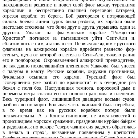
находчивости решение и повел свой флот между турецкими
кораблями и беспрестанно палящей береговой батареей,
отрезая корабли от берега. Бой разгорелся с потрясающей
силою. Боевая линия турок была разбита, их корабли были
настолько стеснены, что били друг в друга, укрываясь один за
другого. Ушаков на флагманском корабле "Рождество
Христово" погнался за пытавшимся уйти Сеит-Али и,
сблизившись с ним, атаковал его. Первым же ядром с русского
флагмана на алжирском корабле вдребезги разнесло фор-
стеньгу, щепа от которой отлетела в Сеит-Али, тяжело ранив
его в подбородок. Окровавленный алжирский предводитель,
не так давно похвалявшийся пленением Ушакова, был унесен
с палубы в каюту. Русские корабли, окружив противника,
буквально осыпали его ядрами. Турецкий флот был
"совершенно уже разбит до крайности" и в очередной раз
бежал с поля боя. Наступившая темнота, пороховой дым и
перемена ветра спасли его от полного разгрома и пленения.
Весь турецкий флот, лишившийся двадцати восьми судов,
разбросало по морю. Большая часть экипажей была перебита,
в то время как на русских кораблях потери были
незначительны. А в Константинополе, не имея известий о
происшедшем морском сражении, праздновали курбан-байрам
и радовались; но вскоре "сверх чаяния сия радость обратилась
в печаль и страх", вызванные появлением у крепостей
Босфора остатков эскадры "славного алжирца" Сеит-Али: вид