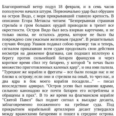
Благоприятный ветер подул 18 февраля, и в семь часов
пополуночи начался штурм. Первоначально удар был обрушен
на остров Видо, с моря прикрывавший главную крепость. В
описании Егора Метаксы читаем: "Безпрерывная страшная
стрельба и гром больших орудий приводили в трепет все
окрестности. Остров Видо был весь взорван картечами, и не
только окопы, не осталось дерева, которое не было бы
повреждено сим ужасным железным градом". В решительных
случаях Феодор Ушаков подавал собою пример: так и теперь,
сигналом приказавши всем судам продолжать свои действия
несмотря на движение флагмана, сам подошел вплотную к
берегу против сильнейшей батареи французов и через
короткое время сбил эту батарею, у которой "в печах было
множество приготовленных каленых ядер", и она ими палила.
"Турецкие же корабли и фрегаты – все были позади нас и не
близко к острову; если они и стреляли на оный, то чрез нас, и
два ядра в бок моего корабля посадили..." – писал
впоследствии адмирал. "Остров усеян был нашими ядрами,
сильною канонадою все почти батареи его истреблены и
обращены в прах". В то же время на флагманском корабле
"Святой Павел" был поднят сигнал к высадке десанта,
заблаговременно посаженного на гребные суда. Под
прикрытием корабельной артиллерии десант утвердился
между вражескими батареями и пошел к середине острова.