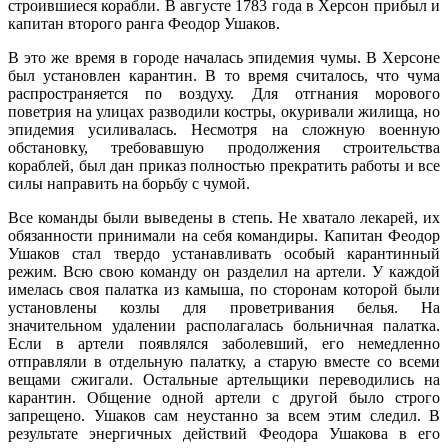
строившиеся корабли. В августе 1783 года в Херсон прибыл и
капитан второго ранга Феодор Ушаков.
В это же время в городе началась эпидемия чумы. В Херсоне
был установлен карантин. В то время считалось, что чума
распространяется по воздуху. Для отгнания морового
поветрия на улицах разводили костры, окуривали жилища, но
эпидемия усиливалась. Несмотря на сложную военную
обстановку, требовавшую продолжения строительства
кораблей, был дан приказ полностью прекратить работы и все
силы направить на борьбу с чумой.
Все команды были выведены в степь. Не хватало лекарей, их
обязанности принимали на себя командиры. Капитан Феодор
Ушаков стал твердо устанавливать особый карантинный
режим. Всю свою команду он разделил на артели. У каждой
имелась своя палатка из камыша, по сторонам которой были
установлены козлы для проветривания белья. На
значительном удалении располагалась больничная палатка.
Если в артели появлялся заболевший, его немедленно
отправляли в отдельную палатку, а старую вместе со всеми
вещами сжигали. Остальные артельщики переводились на
карантин. Общение одной артели с другой было строго
запрещено. Ушаков сам неустанно за всем этим следил. В
результате энергичных действий Феодора Ушакова в его