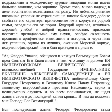
подражанию и молодечеству дурные товарищи могли иметь
большее влияние, чем хорошие. Кроме того, много надежд в
деле воспитания возлагалось на розгу. Но неблагоприятные
школьные условия не отразились на юноше Феодоре; добрые
свойства его характера, принесенные им в корпус из родной
семьи, оградили его от порчи. Будущий адмирал, отличаясь
хорошей учебой и доброй нравственностью, прилежно
постигал преподаваемые ему науки, особую склонность
проявляя к арифметике, навигации и истории, и через пять
лет успешно, одним из лучших, окончил Морской корпус,
получил офицерский чин и был приведен к присяге:
"Аз, Феодор Ушаков, обещаюся и клянуся Всемогущим Богом
пред Святым Его Евангелием в том, что хощу и должен ЕЯ
ИМПЕРАТОРСКОМУ ВЕЛИЧЕСТВУ моей
всемилостивейшей Государыне ИМПЕРАТРИЦЕ
ЕКАТЕРИНЕ АЛЕКСЕЕВНЕ САМОДЕРЖИЦЕ и ЕЯ
ИМПЕРАТОРСКАГО ВЕЛИЧЕСТВА любезнейшему Сыну
Государю Цезаревичу и Великому Князю Павлу Петровичу,
законному всероссийскаго престола Наследнику, верно и
нелицемерно служить и во всем повиноваться, не щадя
живота своего до последней капли крови... В чем да поможет
мне Господь Бог Всемогущий!".
Вся последующая жизнь Феодора Феодоровича стала