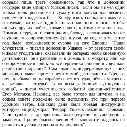
собрали лишь треть обещанного, так что в донесении
государю вице-адмирал Ушаков писал: "Если бы я имел один
только полк российского сухопутного войска для десанта,
непременно надеялся бы я Корфу взять совокупно вместе с
жителями, которые одной только милости просят, чтобы
ничьих других войск, кроме наших, к тому не допускать".
Помимо неурядиц с союзниками, блокада осложнялась также
и упорным сопротивлением французов, да еще и зима в тот
год была необыкновенно сурова на юге Европы. "Наши
служители, – писал в донесении Ушаков, – от ревности своей
и желая угодить мне, оказывали на батареях необыкновенную
деятельность: они работали и в дождь, и в мокроту, или же
обмороженные в грязи, но все терпеливо сносили и с великой
ревностию старались". Сам адмирал, поддерживая дух своих
моряков, подавал пример неутомимой деятельности. "День и
ночь пребывал он на корабле своем в трудах, обучая матросов
к высадке, к стрельбе и ко всем действиям сухопутного
воина", – писал участник тех событий капитан-лейтенант
Егор Метакса. Наконец, все было готово для штурма, и на
общем совете положено было исполнить это при первом
удобном ветре. Войскам дана была боевая инструкция,
которую вице-адмирал Феодор Ушаков закончил словами:
"...поступать с храбростию, благоразумно и сообразно с
законами. Прошу благословения Всевышняго и надеюсь на
ревность и усердие господ командующих".