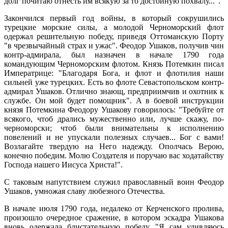
долг почитаю отнесть им всякую за то достойную похвалу...".
Закончился первый год войны, в который сокрушились
турецкие морские силы, а молодой Черноморский флот
одержал решительную победу, приведя Оттоманскую Порту
"в чрезвычайный страх и ужас". Феодор Ушаков, получив чин
контр-адмирала, был назначен в начале 1790 года
командующим Черноморским флотом. Князь Потемкин писал
Императрице: "Благодаря Бога, и флот и флотилия наши
сильней уже турецких. Есть во флоте Севастопольском контр-
адмирал Ушаков. Отлично знающ, предприимчив и охотник к
службе. Он мой будет помощник". А в боевой инструкции
князя Потемкина Феодору Ушакову говорилось: "Требуйте от
всякого, чтоб дрались мужественно или, лучше скажу, по-
черноморски; чтоб были внимательны к исполнению
повелений и не упускали полезных случаев... Бог с вами!
Возлагайте твердую на Него надежду. Ополчась Верою,
конечно победим. Молю Создателя и поручаю вас ходатайству
Господа нашего Иисуса Христа!".
С таковым напутствием служил православный воин Феодор
Ушаков, умножая славу любезного Отечества.
В начале июля 1790 года, недалеко от Керченского пролива,
произошло очередное сражение, в котором эскадра Ушакова
вновь одержала блистательную победу. "Я сам удивляюсь