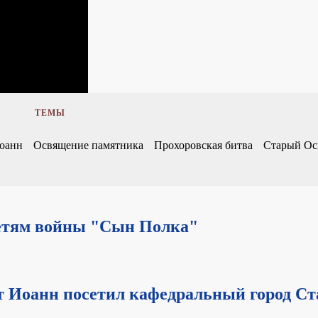
ТЕМЫ
оанн
Освящение памятника
Прохоровская битва
Старый Ос
детям войны "Сын Полка"
т Иоанн посетил кафедральный город С