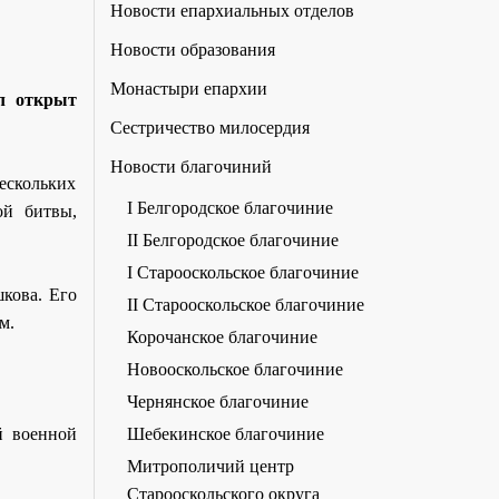
Новости епархиальных отделов
Новости образования
Монастыри епархии
л открыт
Сестричество милосердия
Новости благочиний
ескольких
I Белгородское благочиние
ой битвы,
II Белгородское благочиние
I Старооскольское благочиние
кова. Его
II Старооскольское благочиние
м.
Корочанское благочиние
Новооскольское благочиние
Чернянское благочиние
Шебекинское благочиние
й военной
Митрополичий центр
Старооскольского округа