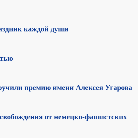
раздник каждой души
стью
вручили премию имени Алексея Угарова
освобождения от немецко-фашистских