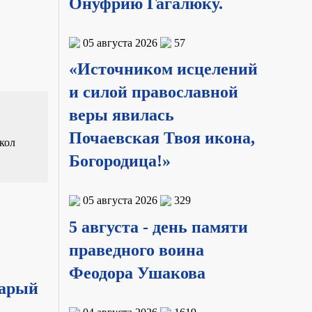
Онуфрию Гагалюку.
05 августа 2026
57
«Источником исцелений
и силой православной
веры явилась
Почаевская Твоя икона,
кол
Богородица!»
05 августа 2026
329
5 августа - день памяти
праведного воина
Феодора Ушакова
тарый