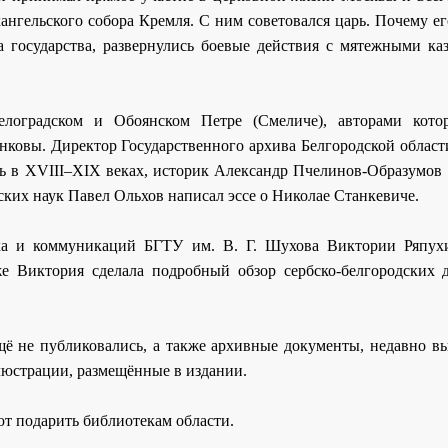
ангельского собора Кремля. С ним советовался царь. Почему е
а государства, развернулись боевые действия с мятежными каз
лоградском и Обоянском Петре (Смеличе), авторами кото
нковы. Директор Государственного архива Белгородской област
сь в XVIII–XIX веках, историк Александр Пчелинов-Образумов 
ских наук Павел Ольхов написал эссе о Николае Станкевиче.
ыка и коммуникаций БГТУ им. В. Г. Шухова Виктории Ряпух
 Виктория сделала подробный обзор сербско-белгородских 
ещё не публиковались, а также архивные документы, недавно в
люстрации, размещённые в издании.
т подарить библиотекам области.