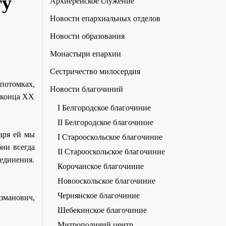
гу
Архиерейское служение
Новости епархиальных отделов
Новости образования
Монастыри епархии
Сестричество милосердия
потомках,
Новости благочиний
с конца XX
I Белгородское благочиние
II Белгородское благочиние
даря ей мы
I Старооскольское благочиние
ии всегда
II Старооскольское благочиние
единения.
Корочанское благочиние
Новооскольское благочиние
Чернянское благочиние
зманович,
Шебекинское благочиние
Митрополичий центр