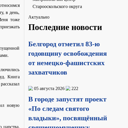
 относимся
Старооскольского округа
у, в день,
Актуально
Меня тоже
Последние новости
 приезжать
Белгород отметил 83-ю
ыпущенной
годовщину освобождения
гами.
от немецко-фашистских
ключились
захватчиков
уд. Книга
 рассказал
05 августа 2026
222
В городе запустят проект
вил новую
«По следам святого
владыки», посвящённый
священномученику
 царства,