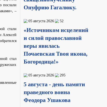
го послали
Онуфрию Гагалюку.
аками», –
05 августа 2026
52
рой стали
«Источником исцелений
и Алексей
и силой православной
обратился
веры явилась
Почаевская Твоя икона,
иной стал
Богородица!»
дружеских
05 августа 2026
295
ыявленные
5 августа - день памяти
праведного воина
Феодора Ушакова