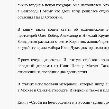
лично входил в покои государя, был настоятелем Арх
в Белгород? Потому что здесь тогда решалась судьб
объяснил Павел Субботин.
В книгу также вошла статья об архиепископе Бе
протоиерей Олег Кобец, Александр и Николай Крупе
Бондаренко рассказал о семье Хорватов, жившей зде
к судьбе генерала-майора Ильи Дуки, доктор философ
Героем очерка директора Института сербского яз
народный дипломат из Ниша Новица Митич. Также
отношений за последние два десятилетия.
В статьях использовали материалы, которые нигде 
в Москве и Санкт-Петербурге. Интересны также и ил
Книгу «Сербы на Белгородчине и в России» планирую