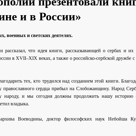
ополии презентовали кни
ине и в России»
, военных и светских деятелях.
 рассказал, что идея книги, рассказывающей о сербах и их 
ссии в XVII–XIX веках, а также о российско-сербской дружбе 
лагодарить тех, кто трудился над созданием этой книги. Благо
у православного сердца прибыл на Слобожанщину. Народ Серб
му народу, и мы сегодня должны продолжить нашу историю 
метил владыка.
 архива Воеводины, доктор философских наук Небойша Ку