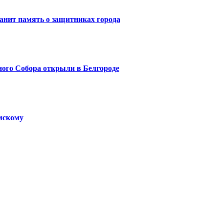
анит память о защитниках города
ого Собора открыли в Белгороде
мскому