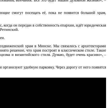
тпевания, венчания. Всё это будет нашей духовной жизнью», –
ующие смогут посещать её, пока не появится большой храм,
, когда он передан в собственность епархии, идёт юридическая
 Ретинский.
еи.
овоздвиженский храм в Минске. Мы связались с архитекторами
ято решение, что храм построят в классическом стиле. Такие
цизма и византийского стиля. Думаю, будет очень красиво», –
 организуют удобную парковку. Через дорогу от него появятся