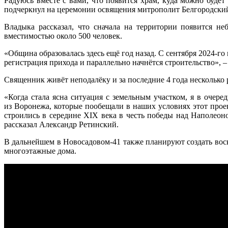
Радуюсь вместе с вами, что появится храм, куда можно будет
подчеркнул на церемонии освящения митрополит Белгородски
Владыка рассказал, что сначала на территории появится н
вместимостью около 500 человек.
«Община образовалась здесь ещё год назад. С сентября 2024-г
регистрация прихода и параллельно начнётся строительство», –
Священник живёт неподалёку и за последние 4 года несколько 
«Когда стала ясна ситуация с земельным участком, я в очер
из Воронежа, которые пообещали в наших условиях этот прое
строились в середине XIX века в честь победы над Наполеоно
рассказал Александр Ретинский.
В дальнейшем в Новосадовом-41 также планируют создать воск
многоэтажные дома.