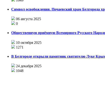
1649
Символ освобождения. Почаевский храм Белгорода хр
06 августа 2025
0
Общественную приёмную Всемирного Русского Народн
10 октября 2025
1271
В Белгороде открыли памятник святителю Луке Кры
24 декабря 2025
1048