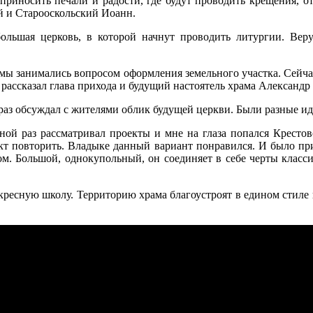
 приносить печали и радости, где будут проводить крещения, о
й и Старооскольский Иоанн.
ебольшая церковь, в которой начнут проводить литургии. Вер
о мы занимались вопросом оформления земельного участка. Сейчас
 рассказал глава прихода и будущий настоятель храма Александр
раз обсуждал с жителями облик будущей церкви. Были разные ид
едной раз рассматривал проекты и мне на глаза попался Крест
кт повторить. Владыке данный вариант понравился. И было прин
м. Большой, однокупольный, он соединяет в себе черты класси
ресную школу. Территорию храма благоустроят в едином стиле и