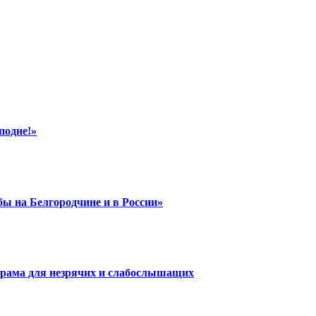
подне!»
ы на Белгородчине и в России»
 храма для незрячих и слабослышащих