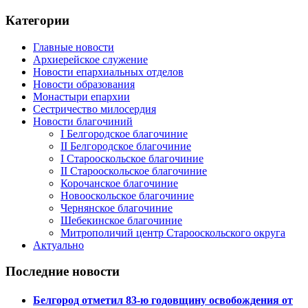
Категории
Главные новости
Архиерейское служение
Новости епархиальных отделов
Новости образования
Монастыри епархии
Сестричество милосердия
Новости благочиний
I Белгородское благочиние
II Белгородское благочиние
I Старооскольское благочиние
II Старооскольское благочиние
Корочанское благочиние
Новооскольское благочиние
Чернянское благочиние
Шебекинское благочиние
Митрополичий центр Старооскольского округа
Актуально
Последние новости
Белгород отметил 83-ю годовщину освобождения от