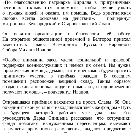
«По благословению патриарха Кирилла в приграничных
регионах открываются приёмные, чтобы лучше узнать
о нуждах людей и оказать им помощь. Ведь христианская
любовь всегда основана на действии», – подчеркнул
митрополит Белгородский и Старооскольский Иоанн.
Он освятил организацию и благословил её работу.
На открытие общественной приёмной в Белгород приехал
заместитель Главы Всемирного Русского Народного
Собора Михаил Иванов.
«Особое внимание здесь уделят социальной и правовой
поддержке военнослужащих и членов их семей. Им нужна
юридическая помощь, думаю, что и военкомов будем просить
принимать участие в приёмах граждан. В соседнем
помещении расположен вещевой склад. Таким образом
создана живая цепочка: люди и помогают, и одновременно
получают помощь», – подчеркнул Иванов.
Открывшаяся приёмная находится на просп. Славы, 68. Она
объединит свои усилия с находящимся здесь же фондом «Путь
в будущее», который работает уже два года. Его
руководитель Дарья Спицына рассказала, что сотрудники
фонда помогают вынужденным переселенцам: выезжают
в пункты временного размещения, выдают продуктовые