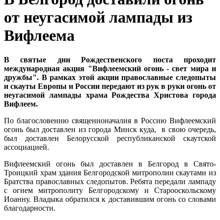
от неугасимой лампады из
Вифлеема
В святые дни Рождественского поста проходит
международная акция "Вифлеемский огонь - свет мира и
дружбы". В рамках этой акции православные следопыты
и скауты Европы и России передают из рук в руки огонь от
неугасимой лампады храма Рождества Христова города
Вифлеем.
По благословению священноначалия в Россию Вифлеемский
огонь был доставлен из города Минск куда, в свою очередь,
был доставлен Белорусской республиканской скаутской
ассоциацией.
Вифлеемский огонь был доставлен в Белгород в Свято-
Троицкий храм здания Белгородской митрополии скаутами из
Братства православных следопытов. Ребята передали лампаду
с огнем митрополиту Белгородскому и Старооскольскому
Иоанну. Владыка
обратился к доставившим огонь со словами
благодарности.