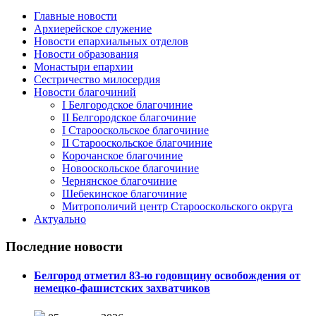
Главные новости
Архиерейское служение
Новости епархиальных отделов
Новости образования
Монастыри епархии
Сестричество милосердия
Новости благочиний
I Белгородское благочиние
II Белгородское благочиние
I Старооскольское благочиние
II Старооскольское благочиние
Корочанское благочиние
Новооскольское благочиние
Чернянское благочиние
Шебекинское благочиние
Митрополичий центр Старооскольского округа
Актуально
Последние новости
Белгород отметил 83-ю годовщину освобождения от
немецко-фашистских захватчиков