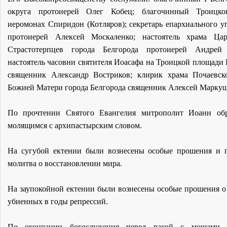
округа протоиерей Олег Кобец; благочинный Троицко
иеромонах Спиридон (Котляров); секретарь епархиального у
протоиерей Алексей Москаленко; настоятель храма Цар
Страстотерпцев города Белгорода протоиерей Андрей 
настоятель часовни святителя Иоасафа на Троицкой площади 
священник Александр Востриков; клирик храма Почаевс
Божией Матери города Белгорода священник Алексей Маркуш
По прочтении Святого Евангелия митрополит Иоанн обр
молящимся с архипастырским словом.
На сугубой ектении были вознесены особые прошения и 
молитва о восстановлении мира.
На заупокойной ектении были вознесены особые прошения о
убиенных в годы репрессий.
По окончании богослужения перед ракой с мощами с