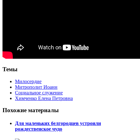
Темы
Милосердие
Митрополит Иоанн
Социальное служение
Химченко Елена Петровна
Похожие материалы
Для маленьких белгородцев устроили
рождественское чудо