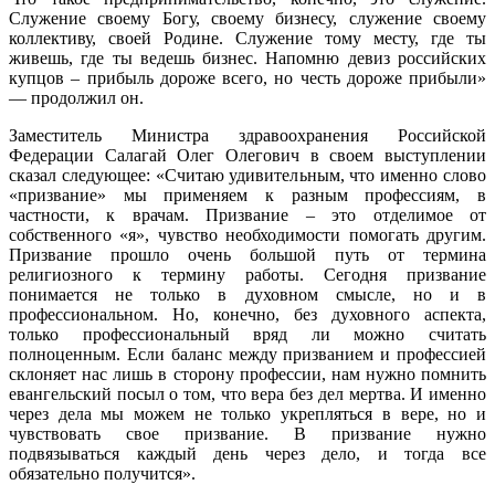
Служение своему Богу, своему бизнесу, служение своему
коллективу, своей Родине. Служение тому месту, где ты
живешь, где ты ведешь бизнес. Напомню девиз российских
купцов – прибыль дороже всего, но честь дороже прибыли»
— продолжил он.
Заместитель Министра здравоохранения Российской
Федерации Салагай Олег Олегович в своем выступлении
сказал следующее: «Считаю удивительным, что именно слово
«призвание» мы применяем к разным профессиям, в
частности, к врачам. Призвание – это отделимое от
собственного «я», чувство необходимости помогать другим.
Призвание прошло очень большой путь от термина
религиозного к термину работы. Сегодня призвание
понимается не только в духовном смысле, но и в
профессиональном. Но, конечно, без духовного аспекта,
только профессиональный вряд ли можно считать
полноценным. Если баланс между призванием и профессией
склоняет нас лишь в сторону профессии, нам нужно помнить
евангельский посыл о том, что вера без дел мертва. И именно
через дела мы можем не только укрепляться в вере, но и
чувствовать свое призвание. В призвание нужно
подвязываться каждый день через дело, и тогда все
обязательно получится».