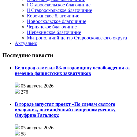
I Старооскольское благочиние
II Старооскольское благочиние
Корочанское благочиние
Новооскольское благочиние
Чернянское благочиние
Шебекинское благочиние
Митрополичий центр Старооскольского округа
Актуально
Последние новости
Белгород отметил 83-ю годовщину освобождения от
немецко-фашистских захватчиков
05 августа 2026
276
В городе запустят проект «По следам святого
владыки», посвящённый священномученику
Онуфрию Гагалюку.
05 августа 2026
58