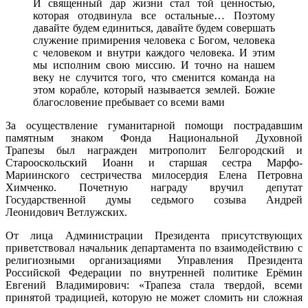
И священный дар жизни стал той ценностью,
которая отодвинула все остальные… Поэтому
давайте будем единиться, давайте будем совершать
служение примирения человека с Богом, человека
с человеком и внутри каждого человека. И этим
мы исполним свою миссию. И точно на нашем
веку не случится того, что сменится команда на
этом корабле, который называется землей. Божие
благословение пребывает со всеми вами
За осуществление гуманитарной помощи пострадавшим
памятным знаком Фонда Национальной Духовной
Трапезы был награжден митрополит Белгородский и
Старооскольский Иоанн и старшая сестра Марфо-
Мариинского сестричества милосердия Елена Петровна
Химченко. Почетную награду вручил депутат
Государственной думы седьмого созыва Андрей
Леонидович Ветлужских.
От лица Администрации Президента присутствующих
приветствовал начальник департамента по взаимодействию с
религиозными организациями Управления Президента
Российской Федерации по внутренней политике Ерёмин
Евгений Владимирович: «Трапеза стала твердой, всеми
принятой традицией, которую не может сломить ни сложная