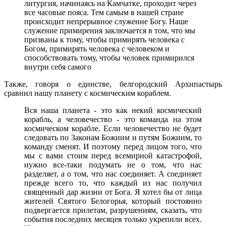
литургия, начинаясь на Камчатке, проходит через
все часовые пояса. Тем самым в нашей стране
происходит непрерывное служение Богу. Наше
служение примирения заключается в том, что мы
призваны к тому, чтобы примирять человека с
Богом, примирять человека с человеком и
способствовать тому, чтобы человек примирился
внутри себя самого
Также, говоря о единстве, белгородский Архипастырь
сравнил нашу планету с космическим кораблем.
Вся наша планета - это как некий космический
корабль, а человечество - это команда на этом
космическом корабле. Если человечество не будет
следовать по Законам Божиим и путям Божиим, то
команду сменят. И поэтому перед лицом того, что
мы с вами стоим перед всемирной катастрофой,
нужно все-таки подумать не о том, что нас
разделяет, а о том, что нас соединяет. А соединяет
прежде всего то, что каждый из нас получил
священный дар жизни от Бога. Я хотел бы от лица
жителей Святого Белогорья, который постоянно
подвергается прилетам, разрушениям, сказать, что
события последних месяцев только укрепили всех.