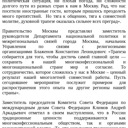
политическая ситуация, ни плохая погода, ни сложности
долгого пути из разных стран к нам в Москву. Рад, что нас
посетили иностранные гости, которым пришлось преодолеть
много препятствий. Но тяга к общению, тяга к совместной
молитве, духовной трапезе оказалась сильнее всех преград».
Правительство Москвы представлял заместитель
руководителя Департамента национальной политики и
межрегиональных связей города Москвы, начальник
Управления по связям с религиозными
организациями Блаженов Константин Леонидович: «Трапеза
собирается для того, чтобы достичь самой главной цели —
сохранить в нашей многоконфессиональной и
многонациональной стране мир и согласие. То
сотрудничество, которое сложилось у нас в Москве – ценный
результат нашей многолетней совместной работы. Пусть
сегодняшнее мероприятие послужит примером для
распространения этого опыта на другие регионы нашей
страны».
Заместитель председателя Комитета Совета Федерации по
международным делам Совета Федерации Климов Андрей
Аркадьевич отметил в своем выступлении, что в России
традиционные ценности поддерживаются как
многоконфессиональным обществом, так и органами