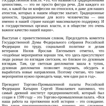
государственной власти: «То, что называется традиционными
ценностями, — это не просто фигура речи. Для каждого из
нас, к какой бы он конфессии ни относился, и даже для наших
атеистов, которых в нашем обществе хватает. Традиционные
ценности, традиционные для всего человечества — они
именно в нашей стране находят максимальную поддержку. И
в государственных органах власти, и в обществе это очень
важное качество нашей нации».
Выступая с приветственным словом, Председатель комитета
Государственной Думы Федерального собрания Российской
Федерации по труду, социальной политике и делам
ветеранов Нилов Ярослав Евгеньевич отметил, что
«подобные мероприятия хороши тем, что здесь присутствуют
люди разные по взглядам светским, но близкие по духовным
взглядам. Там, где светская дипломатия зашла в тупик,
духовная дипломатия позволяет подумать, обсудить и
выработать новые направления. Поэтому считаю, что такие
мероприятия нужно проводить чаще, чем один раз в год».
Президент Торгово-Промышленной палаты Российской
Федерации Катырин Сергей Николаевич напомнил, что
самый древний институт предпринимателей, который был
создан в 1599 году – это Торгово-промышленная палата. «Вся
наша работа на протяжении всей истории – это созидание.
Что такое предпринимательство, конечно, это служение.