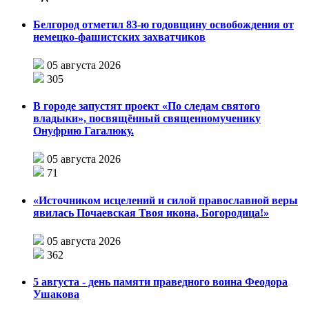
Белгород отметил 83-ю годовщину освобождения от
немецко-фашистских захватчиков
05 августа 2026
305
В городе запустят проект «По следам святого
владыки», посвящённый священномученику
Онуфрию Гагалюку.
05 августа 2026
71
«Источником исцелений и силой православной веры
явилась Почаевская Твоя икона, Богородица!»
05 августа 2026
362
5 августа - день памяти праведного воина Феодора
Ушакова