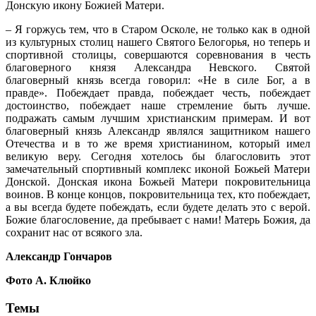
Донскую икону Божией Матери.
– Я горжусь тем, что в Старом Осколе, не только как в одной
из культурных столиц нашего Святого Белогорья, но теперь и
спортивной столицы, совершаются соревнования в честь
благоверного князя Александра Невского. Святой
благоверный князь всегда говорил: «Не в силе Бог, а в
правде». Побеждает правда, побеждает честь, побеждает
достоинство, побеждает наше стремление быть лучше.
подражать самым лучшим христианским примерам. И вот
благоверный князь Александр являлся защитником нашего
Отечества и в то же время христианином, который имел
великую веру. Сегодня хотелось бы благословить этот
замечательный спортивный комплекс иконой Божьей Матери
Донской. Донская икона Божьей Матери покровительница
воинов. В конце концов, покровительница тех, кто побеждает,
а вы всегда будете побеждать, если будете делать это с верой.
Божие благословение, да пребывает с нами! Матерь Божия, да
сохранит нас от всякого зла.
Александр Гончаров
Фото А. Клюйко
Темы