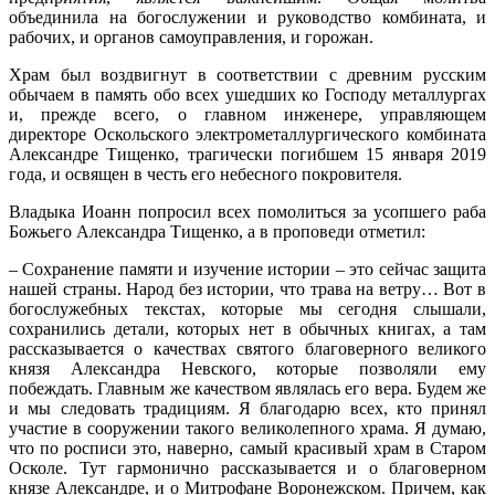
объединила на богослужении и руководство комбината, и
рабочих, и органов самоуправления, и горожан.
Храм был воздвигнут в соответствии с древним русским
обычаем в память обо всех ушедших ко Господу металлургах
и, прежде всего, о главном инженере, управляющем
директоре Оскольского электрометаллургического комбината
Александре Тищенко, трагически погибшем 15 января 2019
года, и освящен в честь его небесного покровителя.
Владыка Иоанн попросил всех помолиться за усопшего раба
Божьего Александра Тищенко, а в проповеди отметил:
– Сохранение памяти и изучение истории – это сейчас защита
нашей страны. Народ без истории, что трава на ветру… Вот в
богослужебных текстах, которые мы сегодня слышали,
сохранились детали, которых нет в обычных книгах, а там
рассказывается о качествах святого благоверного великого
князя Александра Невского, которые позволяли ему
побеждать. Главным же качеством являлась его вера. Будем же
и мы следовать традициям. Я благодарю всех, кто принял
участие в сооружении такого великолепного храма. Я думаю,
что по росписи это, наверно, самый красивый храм в Старом
Осколе. Тут гармонично рассказывается и о благоверном
князе Александре, и о Митрофане Воронежском. Причем, как