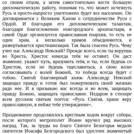
со своим отцом, а затем самостоятельно вести большую
дипломатическую работу, понимая то, что может исчезнуть
Русь и просто-напросто уничтожено будет все население. Он
договаривается с Великим Ханом о сотрудничестве Руси с
Ордой. И благодаря его дипломатическим талантам,
благодаря благословению новгородского архипастыря, в
самой Орде организуется православная епархия, то есть не
один храм, а несколько храмов объединяются, и
развертывается христианизация. Так была спасена Русь. Чему
учит нас Александр Невский? Прежде всего, если ты веруешь
во Христа, Христос никогда тебя не оставит. Он даст
знамение. укажет путь, вразумить тебя, и ты, если будешь со
Христом, если не будешь тщеславиться, а свою волю
согласовывать с волей Божией, то победа всегда будет с
тобою. Святой благоверный князь Александр Невский
защищал правду и готов был пожертвовать своей жизнью
ради нее. И я призываю вас всегда и во всем, защищать
правду Божию, защищать православие. Недаром в стихире
всем русским святым поется: «Русь Святая, храни веру
православную, в нейже тебе утверждение».
Празднование продолжилось крестным ходом вокруг собора,
после которого митрополит Иоанн вручил ряд высоких
наград. Так, за труды на благо Святого Белогорья медали
святителя Иоасафа Белгородского был удостоен знаменитый