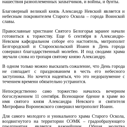
нашествия разноплеменных захватчиков, и войны, и бунты.
Благоверный великий князь Александр Невский является и
небесным покровителем Старого Оскола – города Воинской
славы.
Православные христиане Святого Белогорья заранее начали
готовиться к торжеству. Еще 6 сентября в Александро-
Невском кафедральном соборе его настоятель, митрополит
Белгородский и Старооскольский Иоанн в День города
совершил благодарственный молебен. И под сводами храма
звучали слова из тропаря святому князю Александру.
В одном только можно высказать сожаление, что День города
не совпадает с празднованием в честь его небесного
заступника. Но хочется надеяться, что это недоразумение с
течением времени обязательно устранится.
Непосредственно само торжество началось вечерним
богослужением 11 сентября. Всенощное бдение в храме во
имя святого князя Александра Невского и святителя
Митрофана Воронежского совершил митрополит Иоанн.
Для самого молодого и уникального храма Старого Оскола,
воздвигнутого на территории ОЭМК – градообразующего
предприятия, является важнейшим. Общая молитва