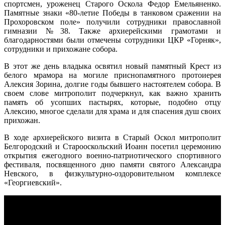
спортсмен, уроженец Старого Оскола Федор Емельяненко.
Памятные знаки «80-летие Победы в танковом сражении на
Прохоровском поле» получили сотрудники православной
гимназии №38. Также архиерейскими грамотами и
благодарностями были отмечены сотрудники ЦКР «Горняк»,
сотрудники и прихожане собора.
В этот же день владыка освятил новый памятный Крест из
белого мрамора на могиле приснопамятного протоиерея
Алексия Зорина, долгие годы бывшего настоятелем собора. В
своем слове митрополит подчеркнул, как важно хранить
память об усопших пастырях, которые, подобно отцу
Алексию, многое сделали для храма и для спасения душ своих
прихожан.
В ходе архиерейского визита в Старый Оскол митрополит
Белгородский и Старооскольский Иоанн посетил церемонию
открытия ежегодного военно-патриотического спортивного
фестиваля, посвященного дню памяти святого Александра
Невского, в физкультурно-оздоровительном комплексе
«Георгиевский».