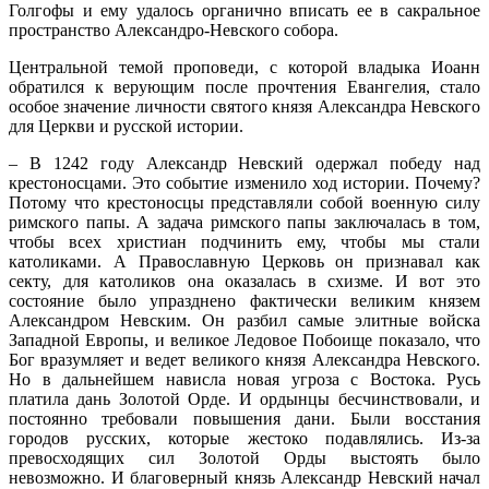
Голгофы и ему удалось органично вписать ее в сакральное
пространство Александро-Невского собора.
Центральной темой проповеди, с которой владыка Иоанн
обратился к верующим после прочтения Евангелия, стало
особое значение личности святого князя Александра Невского
для Церкви и русской истории.
– В 1242 году Александр Невский одержал победу над
крестоносцами. Это событие изменило ход истории. Почему?
Потому что крестоносцы представляли собой военную силу
римского папы. А задача римского папы заключалась в том,
чтобы всех христиан подчинить ему, чтобы мы стали
католиками. А Православную Церковь он признавал как
секту, для католиков она оказалась в схизме. И вот это
состояние было упразднено фактически великим князем
Александром Невским. Он разбил самые элитные войска
Западной Европы, и великое Ледовое Побоище показало, что
Бог вразумляет и ведет великого князя Александра Невского.
Но в дальнейшем нависла новая угроза с Востока. Русь
платила дань Золотой Орде. И ордынцы бесчинствовали, и
постоянно требовали повышения дани. Были восстания
городов русских, которые жестоко подавлялись. Из-за
превосходящих сил Золотой Орды выстоять было
невозможно. И благоверный князь Александр Невский начал