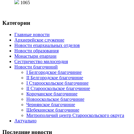
1065
Категории
Главные новости
Архиерейское служение
Новости епархиальных отделов
Новости образования
Монастыри епархии
Сестричество милосердия
Новости благочиний
I Белгородское благочиние
II Белгородское благочиние
I Старооскольское благочиние
II Старооскольское благочиние
Корочанское благочиние
Новооскольское благочиние
Чернянское благочиние
Шебекинское благочиние
Митрополичий центр Старооскольского округа
Актуально
Последние новости