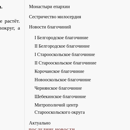
я.
Монастыри епархии
Сестричество милосердия
 растёт.
Новости благочиний
округ, а
I Белгородское благочиние
II Белгородское благочиние
I Старооскольское благочиние
II Старооскольское благочиние
Корочанское благочиние
Новооскольское благочиние
Чернянское благочиние
Шебекинское благочиние
Митрополичий центр
Старооскольского округа
Актуально
ПОСЛЕДНИЕ НОВОСТИ