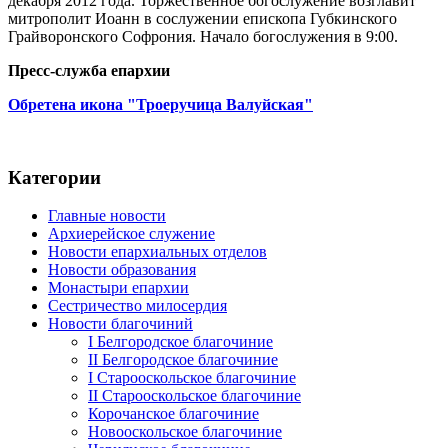
декабря 2012 года. Торжественное богослужение возглавит
митрополит Иоанн в сослужении епископа Губкинского
Грайворонского Софрония. Начало богослужения в 9:00.
Пресс-служба епархии
Обретена икона "Троеручица Валуйская"
Категории
Главные новости
Архиерейское служение
Новости епархиальных отделов
Новости образования
Монастыри епархии
Сестричество милосердия
Новости благочиний
I Белгородское благочиние
II Белгородское благочиние
I Старооскольское благочиние
II Старооскольское благочиние
Корочанское благочиние
Новооскольское благочиние