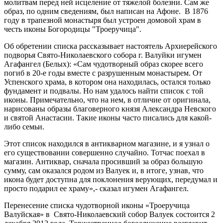
молитвам перед ней исцеление от тяжелой болезни. Сам же
образ, по одним сведениям, был написан на Афоне. В 1876
году в трапезной монастыря был устроен домовой храм в
честь иконы Богородицы "Троеручица".
Об обретении списка рассказывает настоятель Архиерейского
подворья Свято-Николаевского собора г. Валуйки игумен
Агафангел (Белых): «Сам чудотворный образ скорее всего
погиб в 20-е годы вместе с разрушенным монастырем. От
Успенского храма, в котором она находилась, остался только
фундамент и подвалы. Но нам удалось найти список с той
иконы. Примечательно, что на нем, в отличие от оригинала,
нарисованы образы благоверного князя Александра Невского
и святой Анастасии. Такие иконы часто писались для какой-
либо семьи.
Этот список находился в антикварном магазине, и я узнал о
его существовании совершенно случайно. Тотчас поехал в
магазин. Антиквар, сначала просивший за образ большую
сумму, сам оказался родом из Валуек и, в итоге, узнав, что
икона будет доступна для поклонения верующих, передумал и
просто подарил ее храму»,- сказал игумен Агафангел.
Перенесение списка чудотворной иконы «Троеручица
Валуйская» в Свято-Николаевский собор Валуек состоится 2