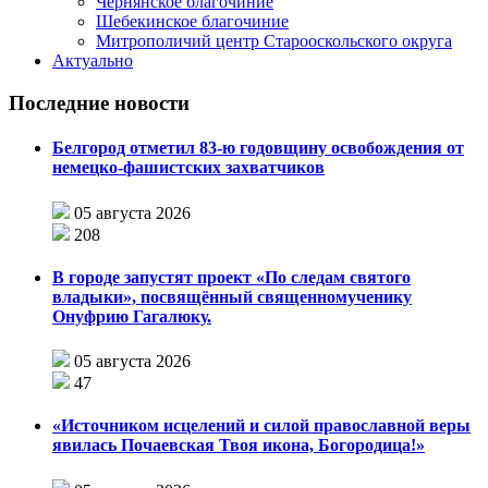
Чернянское благочиние
Шебекинское благочиние
Митрополичий центр Старооскольского округа
Актуально
Последние новости
Белгород отметил 83-ю годовщину освобождения от
немецко-фашистских захватчиков
05 августа 2026
208
В городе запустят проект «По следам святого
владыки», посвящённый священномученику
Онуфрию Гагалюку.
05 августа 2026
47
«Источником исцелений и силой православной веры
явилась Почаевская Твоя икона, Богородица!»