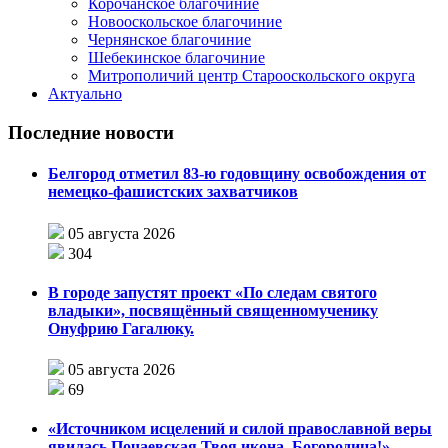
Корочанское благочиние
Новооскольское благочиние
Чернянское благочиние
Шебекинское благочиние
Митрополичий центр Старооскольского округа
Актуально
Последние новости
Белгород отметил 83-ю годовщину освобождения от
немецко-фашистских захватчиков
05 августа 2026
304
В городе запустят проект «По следам святого
владыки», посвящённый священномученику
Онуфрию Гагалюку.
05 августа 2026
69
«Источником исцелений и силой православной веры
явилась Почаевская Твоя икона, Богородица!»