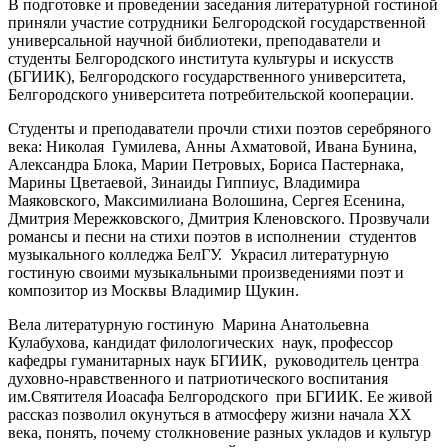
В подготовке и проведении заседания литературной гостиной
приняли участие сотрудники Белгородской государственной
универсальной научной библиотеки, преподаватели и
студенты Белгородского института культуры и искусств
(БГИИК), Белгородского государственного университета,
Белгородского университета потребительской кооперации.
Студенты и преподаватели прочли стихи поэтов серебряного
века: Николая Гумилева, Анны Ахматовой, Ивана Бунина,
Александра Блока, Марии Петровых, Бориса Пастернака,
Марины Цветаевой, Зинаиды Гиппиус, Владимира
Маяковского, Максимилиана Волошина, Сергея Есенина,
Дмитрия Мережковского, Дмитрия Кленовского. Прозвучали
романсы и песни на стихи поэтов в исполнении студентов
музыкального колледжа БелГУ. Украсил литературную
гостиную своими музыкальными произведениями поэт и
композитор из Москвы Владимир Щукин.
Вела литературную гостиную Марина Анатольевна
Кулабухова, кандидат филологических наук, профессор
кафедры гуманитарных наук БГИИК, руководитель центра
духовно-нравственного и патриотического воспитания
им.Святителя Иоасафа Белгородского при БГИИК. Ее живой
рассказ позволил окунуться в атмосферу жизни начала ХХ
века, понять, почему столкновение разных укладов и культур