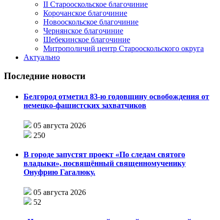
II Старооскольское благочиние
Корочанское благочиние
Новооскольское благочиние
Чернянское благочиние
Шебекинское благочиние
Митрополичий центр Старооскольского округа
Актуально
Последние новости
Белгород отметил 83-ю годовщину освобождения от
немецко-фашистских захватчиков
05 августа 2026
250
В городе запустят проект «По следам святого
владыки», посвящённый священномученику
Онуфрию Гагалюку.
05 августа 2026
52