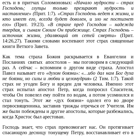
есть и в притчах Соломоновых:
«Начало мудрости – страх
Господень; глупцы только презирают мудрость и
наставление» (
Прит. 1:7).
«Страх Господень ведет к жизни, и
кто имеет его, всегда будет доволен, и зло не постигнет
его»
(Прит. 19:23).
«В страхе пред Господом – надежда
твердая, и сынам Своим Он прибежище. Страх Господень –
источник жизни, удаляющий от сетей смерти»
(Прит.
14:26,27). Такими словами воспевают этот страх священные
книги Ветхого Завета.
Как тема страха Божия раскрывается в Евангелии и
Посланиях святых апостолов – мы поговорим в следующий
раз. А сейчас – вспомним о другом виде страха. Апостол
Павел называет его
«духом боязни»: «…ибо дал нам Бог духа
не боязни, но силы и любви и целомудрия»
(2 Тим. 1:7). Такой
страх не угоден Богу и вреден для человека. Именно этот
страх испытал апостол Петр, когда попросил Спасителя,
чтобы Он повелел ему пойти по водам, а потом усомнился и
стал тонуть. Этот же «дух боязни» одолел его во дворе
первосвященника, заставив трижды отречься от Учителя. Им
же были побеждены и другие апостолы, которые разбежались,
когда Христос был арестован.
Господь знает, что страх превозмогает нас. Он протягивает
спасающую десницу тонущему Петру, восстанавливает его в