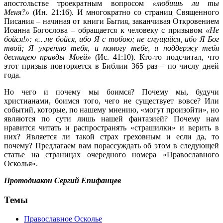
апостольстве троекратным вопросом
«любишь ли ты
Меня?»
(Ин. 21:16). И многократно со страниц Священного
Писания – начиная от книги Бытия, заканчивая Откровением
Иоанна Богослова – обращается к человеку с призывом
«Не
бойся!»: «…не бойся, ибо Я с тобою; не смущайся, ибо Я Бог
твой; Я укреплю тебя, и помогу тебе, и поддержу тебя
десницею правды Моей»
(Ис. 41:10). Кто-то подсчитал, что
этот призыв повторяется в Библии 365 раз – по числу дней
года.
Но чего и почему мы боимся? Почему мы, будучи
христианами, боимся того, чего не существует вовсе? Или
событий, которые, по нашему мнению, «могут произойти», но
являются по сути лишь нашей фантазией? Почему нам
нравится читать и распространять «страшилки» и верить в
них? Является ли такой страх греховным и если да, то
почему? Предлагаем вам порассуждать об этом в следующей
статье на страницах очередного номера «Православного
Осколья».
Протодиакон Сергий Епифанцев
Темы
Православное Осколье