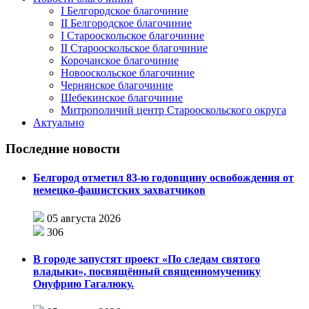
I Белгородское благочиние
II Белгородское благочиние
I Старооскольское благочиние
II Старооскольское благочиние
Корочанское благочиние
Новооскольское благочиние
Чернянское благочиние
Шебекинское благочиние
Митрополичий центр Старооскольского округа
Актуально
Последние новости
Белгород отметил 83-ю годовщину освобождения от
немецко-фашистских захватчиков
05 августа 2026
306
В городе запустят проект «По следам святого
владыки», посвящённый священномученику
Онуфрию Гагалюку.