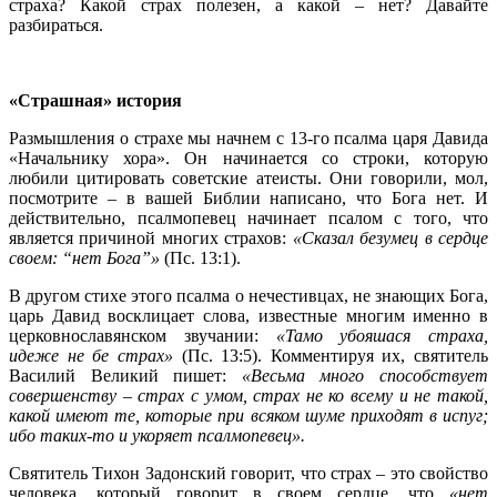
страха? Какой страх полезен, а какой – нет? Давайте
разбираться.
«Страшная» история
Размышления о страхе мы начнем с 13-го псалма царя Давида
«Начальнику хора». Он начинается со строки, которую
любили цитировать советские атеисты. Они говорили, мол,
посмотрите – в вашей Библии написано, что Бога нет. И
действительно, псалмопевец начинает псалом с того, что
является причиной многих страхов:
«Сказал безумец в сердце
своем: “нет Бога”»
(Пс. 13:1).
В другом стихе этого псалма о нечестивцах, не знающих Бога,
царь Давид восклицает слова, известные многим именно в
церковнославянском звучании:
«Тамо убояшася страха,
идеже не бе страх»
(Пс. 13:5). Комментируя их, святитель
Василий Великий пишет:
«Весьма много способствует
совершенству – страх с умом, страх не ко всему и не такой,
какой имеют те, которые при всяком шуме приходят в испуг;
ибо таких-то и укоряет псалмопевец».
Святитель Тихон Задонский говорит, что страх – это свойство
человека, который говорит в своем сердце, что
«нет