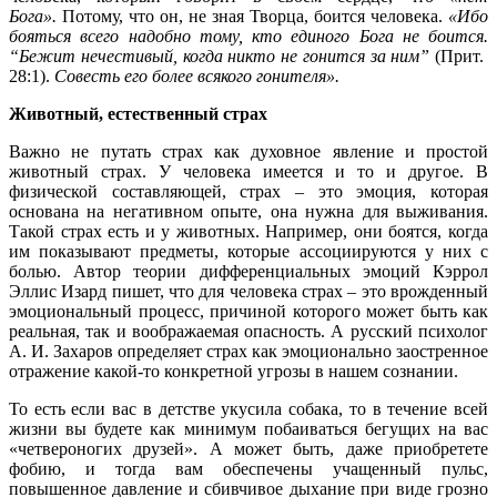
Бога».
Потому, что он, не зная Творца, боится человека.
«Ибо
бояться всего надобно тому, кто единого Бога не боится.
“Бежит нечестивый, когда никто не гонится за ним”
(Прит.
28:1).
Совесть его более всякого гонителя».
Животный, естественный страх
Важно не путать страх как духовное явление и простой
животный страх. У человека имеется и то и другое. В
физической составляющей, страх – это эмоция, которая
основана на негативном опыте, она нужна для выживания.
Такой страх есть и у животных. Например, они боятся, когда
им показывают предметы, которые ассоциируются у них с
болью. Автор теории дифференциальных эмоций Кэррол
Эллис Изард пишет, что для человека страх – это врожденный
эмоциональный процесс, причиной которого может быть как
реальная, так и воображаемая опасность. А русский психолог
А. И. Захаров определяет страх как эмоционально заостренное
отражение какой-то конкретной угрозы в нашем сознании.
То есть если вас в детстве укусила собака, то в течение всей
жизни вы будете как минимум побаиваться бегущих на вас
«четвероногих друзей». А может быть, даже приобретете
фобию, и тогда вам обеспечены учащенный пульс,
повышенное давление и сбивчивое дыхание при виде грозно