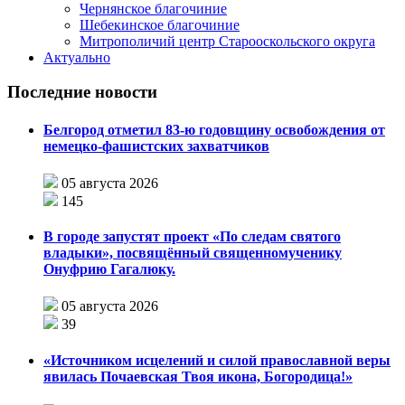
Чернянское благочиние
Шебекинское благочиние
Митрополичий центр Старооскольского округа
Актуально
Последние новости
Белгород отметил 83-ю годовщину освобождения от
немецко-фашистских захватчиков
05 августа 2026
145
В городе запустят проект «По следам святого
владыки», посвящённый священномученику
Онуфрию Гагалюку.
05 августа 2026
39
«Источником исцелений и силой православной веры
явилась Почаевская Твоя икона, Богородица!»