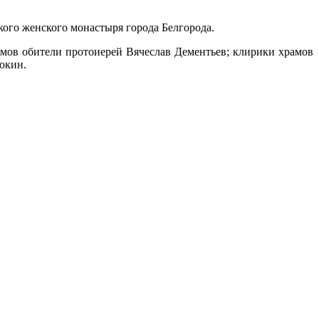
го женского монастыря города Белгорода.
мов обители протоиерей Вячеслав Дементьев; клирики храмов
окин.