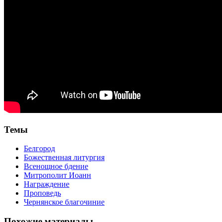
Темы
Белгород
Божественная литургия
Всенощное бдение
Митрополит Иоанн
Награждение
Проповедь
Чернянское благочиние
Похожие материалы