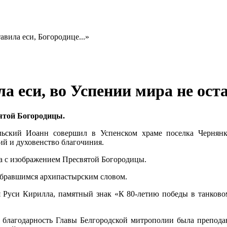
а еси, во Успении мира не оста
ятой Богородицы.
льский Иоанн совершил в Успенском храме поселка Чернян
й и духовенство благочиния.
ца с изображением Пресвятой Богородицы.
обравшимся архипастырским словом.
я Руси Кирилла, памятный знак «К 80-летию победы в танково
, благодарность Главы Белгородской митрополии была препода