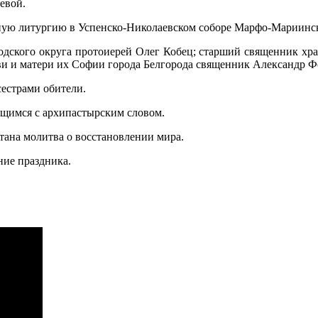
евой.
ную литургию в Успенско-Николаевском соборе Марфо-Мариинско
одского округа протоиерей Олег Кобец; старший священник хра
и и матери их Софии города Белгорода священник Александр Ф
естрами обители.
ящимся с архипастырским словом.
тана молитва о восстановлении мира.
ие праздника.