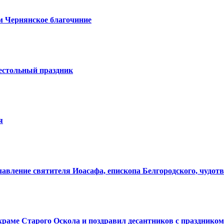
м Чернянское благочиние
естольный праздник
я
лавление святителя Иоасафа, епископа Белгородского, чудот
аме Старого Оскола и поздравил десантников с праздником