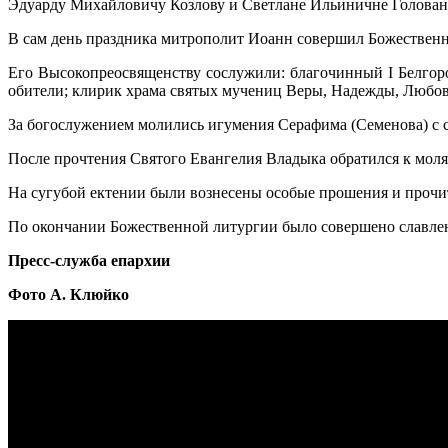
Эдуарду Михайловичу Козлову и Светлане Ильиничне Голован
В сам день праздника митрополит Иоанн совершил Божествен
Его Высокопреосвященству сослужили: благочинный I Белгор
обители; клирик храма святых мучениц Веры, Надежды, Любов
За богослужением молились игумения Серафима (Семенова) с с
После прочтения Святого Евангелия Владыка обратился к мол
На сугубой ектении были вознесены особые прошения и прочи
По окончании Божественной литургии было совершено славлен
Пресс-служба епархии
Фото А. Клюйко