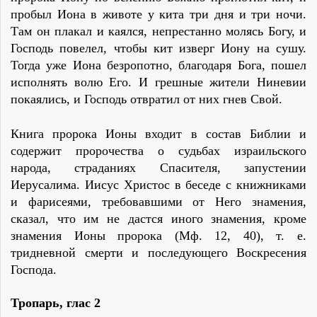
пробыл Иона в животе у кита три дня и три ночи.
Там он плакал и каялся, непрестанно молясь Богу, и
Господь повелел, чтобы кит изверг Иону на сушу.
Тогда уже Иона безропотно, благодаря Бога, пошел
исполнять волю Его. И грешные жители Ниневии
покаялись, и Господь отвратил от них гнев Свой.
Книга пророка Ионы входит в состав Библии и
содержит пророчества о судьбах израильского
народа, страданиях Спасителя, запустении
Иерусалима. Иисус Христос в беседе с книжниками
и фарисеями, требовавшими от Него знамения,
сказал, что им не дастся иного знамения, кроме
знамения Ионы пророка (Мф. 12, 40), т. е.
тридневной смерти и последующего Воскресения
Господа.
Тропарь
,
глас 2