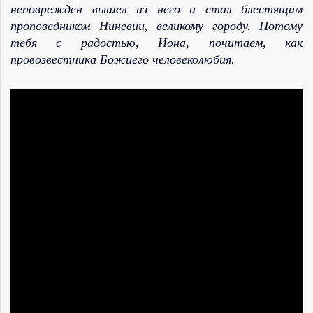
неповрежден вышел из него и стал блестящим
проповедником Ниневии, великому городу. Потому
тебя с радостью, Иона, почитаем, как
провозвестника Божиего человеколюбия.