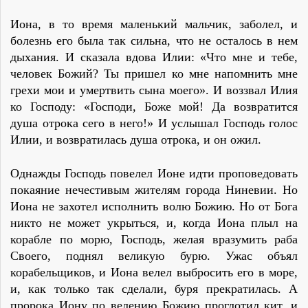
Иона, в то время маленький мальчик, заболел, и
болезнь его была так сильна, что не осталось в нем
дыхания. И сказала вдова Илии: «Что мне и тебе,
человек Божий? Ты пришел ко мне напомнить мне
грехи мои и умертвить сына моего». И воззвал Илия
ко Господу: «Господи, Боже мой! Да возвратится
душа отрока сего в него!» И услышал Господь голос
Илии, и возвратилась душа отрока, и он ожил.
Однажды Господь повелел Ионе идти проповедовать
покаяние нечестивым жителям города Ниневии. Но
Иона не захотел исполнить волю Божию. Но от Бога
никто не может укрыться, и, когда Иона плыл на
корабле по морю, Господь, желая вразумить раба
Своего, поднял великую бурю. Ужас объял
корабельщиков, и Иона велел выбросить его в море,
и, как только так сделали, буря прекратилась. А
пророка Иону по велению Божию проглотил кит, и