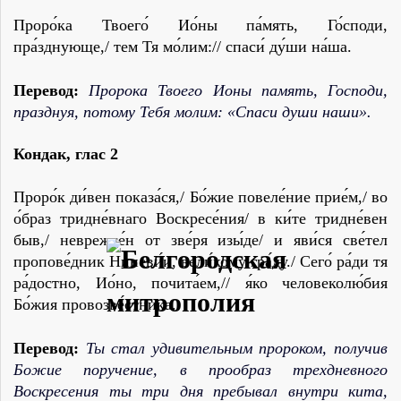
Проро́ка Твоего́ Ио́ны па́мять, Го́споди,
пра́зднующе,/ тем Тя мо́лим:// спаси́ ду́ши на́ша.
Перевод:
Пророка Твоего Ионы память, Господи,
празднуя, потому Тебя молим: «Спаси души наши».
Кондак
,
глас 2
Проро́к ди́вен показа́ся,/ Бо́жие повеле́ние прие́м,/ во
о́браз тридне́внаго Воскресе́ния/ в ки́те тридне́вен
быв,/ неврежде́н от зве́ря изы́де/ и яви́ся све́тел
пропове́дник Ниневи́и, вели́кому гра́ду./ Сего́ ра́ди тя
ра́достно, Ио́но, почита́ем,// я́ко человеколю́бия
Бо́жия провозве́стника.
Перевод:
Ты стал удивительным пророком, получив
Божие поручение, в прообраз трехдневного
Воскресения ты три дня пребывал внутри кита,