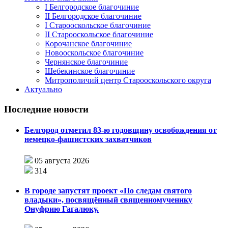
I Белгородское благочиние
II Белгородское благочиние
I Старооскольское благочиние
II Старооскольское благочиние
Корочанское благочиние
Новооскольское благочиние
Чернянское благочиние
Шебекинское благочиние
Митрополичий центр Старооскольского округа
Актуально
Последние новости
Белгород отметил 83-ю годовщину освобождения от
немецко-фашистских захватчиков
05 августа 2026
314
В городе запустят проект «По следам святого
владыки», посвящённый священномученику
Онуфрию Гагалюку.