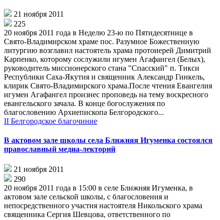
21 ноября 2011
225
20 ноября 2011 года в Неделю 23-ю по Пятидесятнице в
Свято-Владимирском храме пос. Разумное Божественную
литургию возглавил настоятель храма протоиерей Димитрий
Карпенко, которому сослужили игумен Агафангел (Белых),
руководитель миссионерского стана "Спасский" п. Тикси
Республики Саха-Якутия и священник Александр Гинкель,
клирик Свято-Владимирского храма.После чтения Евангелия
игумен Агафангел произнес проповедь на тему воскресного
евангельского зачала. В конце богослужения по
благословению Архиепископа Белгородского...
II Белгородское благочиние
В актовом зале школы села Ближняя Игуменка состоялся
православный медиа-лекторий
21 ноября 2011
290
20 ноября 2011 года в 15:00 в селе Ближняя Игуменка, в
актовом зале сельской школы, с благословения и
непосредственного участия настоятеля Никольского храма
священника Сергия Шевцова, ответственного по