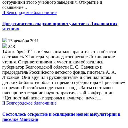
сотрудники этого учебного заведения. Открытие и
освящение...
II Белгородское благочиние
Представитель епархии принял участие в Лихановских
чтениях
15 декабря 2011
248
14 декабря 2011 г. в Овальном зале правительства области
состоялись XI литературно-педагогические Лихановские
чтения. С приветствиями к участникам обратились
губернатор Белгородской области Е. С. Савченко и
председатель Российского детского фонда, писатель А. А.
Лиханов. Они вручили руководителям и специалистам
детских библиотек области премию губернатора «Призвание»
и премию Российского детского фонда. Затем состоялось
пленарное заседание научно-практической конференции
«Ценностный аспект здоровья в культуре, науке,...
II Белгородское благочиние
Состоялось открытие и освящение новой амбулатории в
посёлке Майский