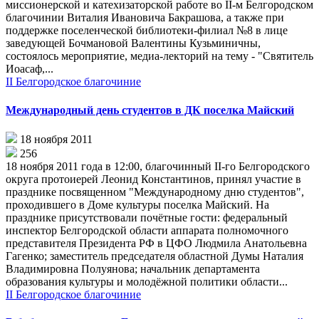
миссионерской и катехизаторской работе во II-м Белгородском
благочинии Виталия Ивановича Бакрашова, а также при
поддержке поселенческой библиотеки-филиал №8 в лице
заведующей Бочмановой Валентины Кузьминичны,
состоялось мероприятие, медиа-лекторий на тему - "Святитель
Иоасаф,...
II Белгородское благочиние
Международный день студентов в ДК поселка Майский
18 ноября 2011
256
18 ноября 2011 года в 12:00, благочинный II-го Белгородского
округа протоиерей Леонид Константинов, принял участие в
празднике посвященном "Международному дню студентов",
проходившего в Доме культуры поселка Майский. На
празднике присутствовали почётные гости: федеральный
инспектор Белгородской области аппарата полномочного
представителя Президента РФ в ЦФО Людмила Анатольевна
Гагенко; заместитель председателя областной Думы Наталия
Владимировна Полуянова; начальник департамента
образования культуры и молодёжной политики области...
II Белгородское благочиние