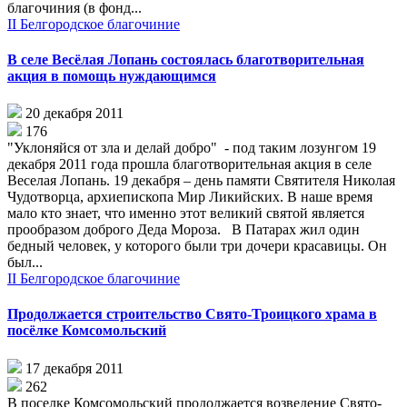
благочиния (в фонд...
II Белгородское благочиние
В селе Весёлая Лопань состоялась благотворительная
акция в помощь нуждающимся
20 декабря 2011
176
"Уклоняйся от зла и делай добро" - под таким лозунгом 19
декабря 2011 года прошла благотворительная акция в селе
Веселая Лопань. 19 декабря – день памяти Святителя Николая
Чудотворца, архиепископа Мир Ликийских. В наше время
мало кто знает, что именно этот великий святой является
прообразом доброго Деда Мороза. В Патарах жил один
бедный человек, у которого были три дочери красавицы. Он
был...
II Белгородское благочиние
Продолжается строительство Свято-Троицкого храма в
посёлке Комсомольский
17 декабря 2011
262
В поселке Комсомольский продолжается возведение Свято-