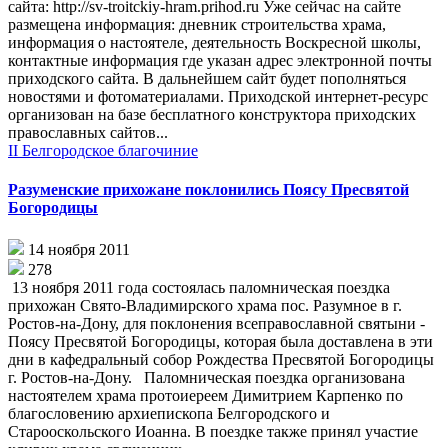
сайта: http://sv-troitckiy-hram.prihod.ru Уже сейчас на сайте
размещена информация: дневник строительства храма,
информация о настоятеле, деятельность Воскресной школы,
контактные информация где указан адрес электронной почты
приходского сайта. В дальнейшем сайт будет пополняться
новостями и фотоматериалами. Приходской интернет-ресурс
организован на базе бесплатного конструктора приходских
православных сайтов...
II Белгородское благочиние
Разуменские прихожане поклонились Поясу Пресвятой
Богородицы
14 ноября 2011
278
13 ноября 2011 года состоялась паломническая поездка
прихожан Свято-Владимирского храма пос. Разумное в г.
Ростов-на-Дону, для поклонения всеправославной святыни -
Поясу Пресвятой Богородицы, которая была доставлена в эти
дни в кафедральный собор Рождества Пресвятой Богородицы
г. Ростов-на-Дону. Паломническая поездка организована
настоятелем храма протоиереем Димитрием Карпенко по
благословению архиепископа Белгородского и
Старооскольского Иоанна. В поездке также принял участие