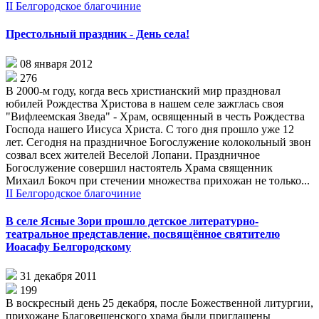
II Белгородское благочиние
Престольный праздник - День села!
08 января 2012
276
В 2000-м году, когда весь христианский мир праздновал
юбилей Рождества Христова в нашем селе зажглась своя
"Вифлеемская Зведа" - Храм, освященный в честь Рождества
Господа нашего Иисуса Христа. С того дня прошло уже 12
лет. Сегодня на праздничное Богослужение колокольный звон
созвал всех жителей Веселой Лопани. Праздничное
Богослужение совершил настоятель Храма священник
Михаил Бокоч при стечении множества прихожан не только...
II Белгородское благочиние
В селе Ясные Зори прошло детское литературно-
театральное представление, посвящённое святителю
Иоасафу Белгородскому
31 декабря 2011
199
В воскресный день 25 декабря, после Божественной литургии,
прихожане Благовещенского храма были приглашены