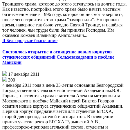
Троицкого храма, которое до этого затянулось на долгие годы.
Как известно, постройка этого храма было начата местным
бизнесменом ещё в 1996 году, которое он не смог завершить,
после чего строительство храма "заморозили". Но прошло
время, наверное так было угодно Святой Троице, и нашёлся
тот человек, чьи труды были бы приняты Господом. Им
оказался Кожаев Владимир Анатольевич...
II Белгородское благочиние
Состоялось открытие и освящение новых корпусов
студенческих общежитий Сельхозакадемии в посёлке
Майский
17 декабря 2011
300
4 декабря 2011 года в день 33-летия основания Белгородской
Государственной Сельскохозяйственной Академии им.В.Я.
Горина, настоятель храма святителя Алексия митрополита
Московского в посёлке Майский иерей Виктор Говоров
освятил новые корпуса студенческих общежитий Академии.
Первый корпус предназначается для студентов БГСХА,
второй для преподавателей и аспирантов. В освящении
принял участие ректор БГСХА Турьянский А.В.,
профессорско-преподавательский состав, студенты и