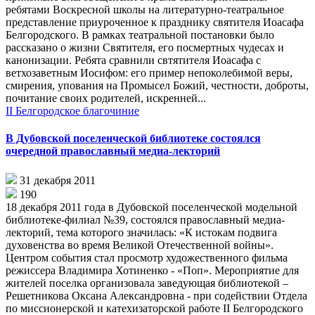
ребятами Воскресной школы на литературно-театральное
представление приуроченное к празднику святителя Иоасафа
Белгородского. В рамках театральной постановки было
рассказано о жизни Святителя, его посмертных чудесах и
канонизации. Ребята сравнили свтятителя Иоасафа с
ветхозаветным Иосифом: его пример непоколебимой веры,
смирения, упования на Промысел Божий, честности, доброты,
почитание своих родителей, искренней...
II Белгородское благочиние
В Дубовской поселенческой библиотеке состоялся
очередной православный медиа-лекторий
31 декабря 2011
190
18 декабря 2011 года в Дубовской поселенческой модельной
библиотеке-филиал №39, состоялся православный медиа-
лекторий, тема которого значилась: «К истокам подвига
духовенства во время Великой Отечественной войны».
Центром события стал просмотр художественного фильма
режиссера Владимира Хотиненко - «Поп». Мероприятие для
жителей поселка организовала заведующая библиотекой –
Решетникова Оксана Александровна - при содействии Отдела
по миссионерской и катехизаторской работе II Белгородского