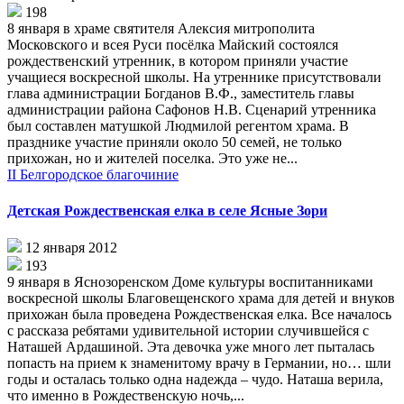
198
8 января в храме святителя Алексия митрополита
Московского и всея Руси посёлка Майский состоялся
рождественский утренник, в котором приняли участие
учащиеся воскресной школы. На утреннике присутствовали
глава администрации Богданов В.Ф., заместитель главы
администрации района Сафонов Н.В. Сценарий утренника
был составлен матушкой Людмилой регентом храма. В
празднике участие приняли около 50 семей, не только
прихожан, но и жителей поселка. Это уже не...
II Белгородское благочиние
Детская Рождественская елка в селе Ясные Зори
12 января 2012
193
9 января в Яснозоренском Доме культуры воспитанниками
воскресной школы Благовещенского храма для детей и внуков
прихожан была проведена Рождественская елка. Все началось
с рассказа ребятами удивительной истории случившейся с
Наташей Ардашиной. Эта девочка уже много лет пыталась
попасть на прием к знаменитому врачу в Германии, но… шли
годы и осталась только одна надежда – чудо. Наташа верила,
что именно в Рождественскую ночь,...