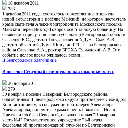
10 декабря 2011
283
1 декабря 2011 года, состоялось торжественное открытие
новой амбулатории в посёлке Майский, на котором настоятель
храма святителя Алексия митрополита Московского посёлка
Майский иерей Виктор Говоров освятил новую больницу. На
освящении присутствовали: губернатор Белгородской области
Савченко Е.С., депутат Государственной Думы Скоч А.В.,
депутат областной Думы Шипулин Г.Я., глава Белгородского
района Савченко А.А., ректор БГСХА Турьянский А.В. Это
событие долгое время ожидалось всеми...
II Белгородское благочиние
В поселке Северный освящена новая пожарная часть
30 ноября 2011
279
30 ноября в посёлке Северный Белгородского района,
благочинным II Белгородского округа протоиереем Леонидом
Константиновым, в сослужении протоиерея Александра
Александрова, настоятеля храма в честь Рождества Иоанна
Предтечи посёлка Северный, освящена новая "Пожарная
часть №4" Государственное учреждение "1-й отряд
федеральной противопожарной службы по Белгородской