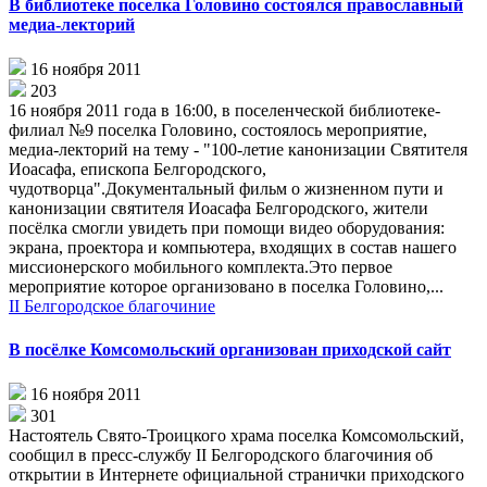
В библиотеке поселка Головино состоялся православный
медиа-лекторий
16 ноября 2011
203
16 ноября 2011 года в 16:00, в поселенческой библиотеке-
филиал №9 поселка Головино, состоялось мероприятие,
медиа-лекторий на тему - "100-летие канонизации Святителя
Иоасафа, епископа Белгородского,
чудотворца".Документальный фильм о жизненном пути и
канонизации святителя Иоасафа Белгородского, жители
посёлка смогли увидеть при помощи видео оборудования:
экрана, проектора и компьютера, входящих в состав нашего
миссионерского мобильного комплекта.Это первое
мероприятие которое организовано в поселка Головино,...
II Белгородское благочиние
В посёлке Комсомольский организован приходской сайт
16 ноября 2011
301
Настоятель Свято-Троицкого храма поселка Комсомольский,
сообщил в пресс-службу II Белгородского благочиния об
открытии в Интернете официальной странички приходского