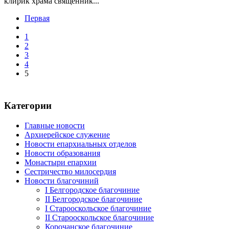
клирик храма священник...
Первая
1
2
3
4
5
Категории
Главные новости
Архиерейское служение
Новости епархиальных отделов
Новости образования
Монастыри епархии
Сестричество милосердия
Новости благочиний
I Белгородское благочиние
II Белгородское благочиние
I Старооскольское благочиние
II Старооскольское благочиние
Корочанское благочиние