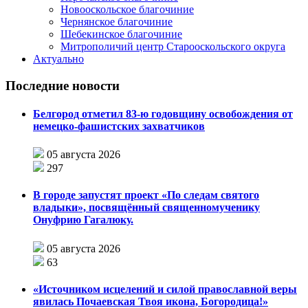
Новооскольское благочиние
Чернянское благочиние
Шебекинское благочиние
Митрополичий центр Старооскольского округа
Актуально
Последние новости
Белгород отметил 83-ю годовщину освобождения от
немецко-фашистских захватчиков
05 августа 2026
297
В городе запустят проект «По следам святого
владыки», посвящённый священномученику
Онуфрию Гагалюку.
05 августа 2026
63
«Источником исцелений и силой православной веры
явилась Почаевская Твоя икона, Богородица!»