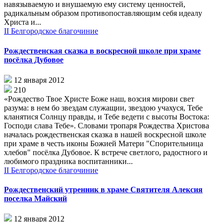
навязываемую и внушаемую ему систему ценностей,
радикальным образом противопоставляющим себя идеалу
Христа и...
II Белгородское благочиние
Рождественская сказка в воскресной школе при храме
посёлка Дубовое
12 января 2012
210
«Рождество Твое Христе Боже наш, возсия мирови свет
разума: в нем бо звездам служащии, звездою учахуся, Тебе
кланятися Солнцу правды, и Тебе ведети с высоты Востока:
Господи слава Тебе». Словами тропаря Рождества Христова
началась рождественская сказка в нашей воскресной школе
при храме в честь иконы Божией Матери "Спорительница
хлебов" посёлка Дубовое. К встрече светлого, радостного и
любимого праздника воспитанники...
II Белгородское благочиние
Рождественский утренник в храме Святителя Алексия
поселка Майский
12 января 2012