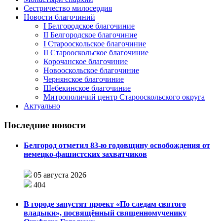
Сестричество милосердия
Новости благочиний
I Белгородское благочиние
II Белгородское благочиние
I Старооскольское благочиние
II Старооскольское благочиние
Корочанское благочиние
Новооскольское благочиние
Чернянское благочиние
Шебекинское благочиние
Митрополичий центр Старооскольского округа
Актуально
Последние новости
Белгород отметил 83-ю годовщину освобождения от
немецко-фашистских захватчиков
05 августа 2026
404
В городе запустят проект «По следам святого
владыки», посвящённый священномученику