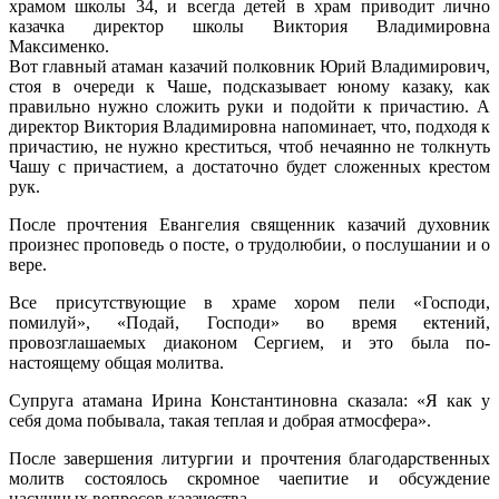
храмом школы 34, и всегда детей в храм приводит лично
казачка директор школы Виктория Владимировна
Максименко.
Вот главный атаман казачий полковник Юрий Владимирович,
стоя в очереди к Чаше, подсказывает юному казаку, как
правильно нужно сложить руки и подойти к причастию. А
директор Виктория Владимировна напоминает, что, подходя к
причастию, не нужно креститься, чтоб нечаянно не толкнуть
Чашу с причастием, а достаточно будет сложенных крестом
рук.
После прочтения Евангелия священник казачий духовник
произнес проповедь о посте, о трудолюбии, о послушании и о
вере.
Все присутствующие в храме хором пели «Господи,
помилуй», «Подай, Господи» во время ектений,
провозглашаемых диаконом Сергием, и это была по-
настоящему общая молитва.
Супруга атамана Ирина Константиновна сказала: «Я как у
себя дома побывала, такая теплая и добрая атмосфера».
После завершения литургии и прочтения благодарственных
молитв состоялось скромное чаепитие и обсуждение
насущных вопросов казачества.