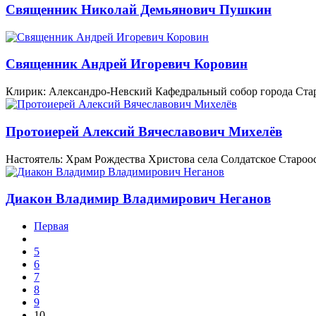
Священник Николай Демьянович Пушкин
Священник Андрей Игоревич Коровин
Клирик: Александро-Невский Кафедральный собор города Ста
Протоиерей Алексий Вячеславович Михелёв
Настоятель: Храм Рождества Христова села Солдатское Староо
Диакон Владимир Владимирович Неганов
Первая
5
6
7
8
9
10