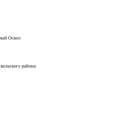
рый Оскол
скольского района