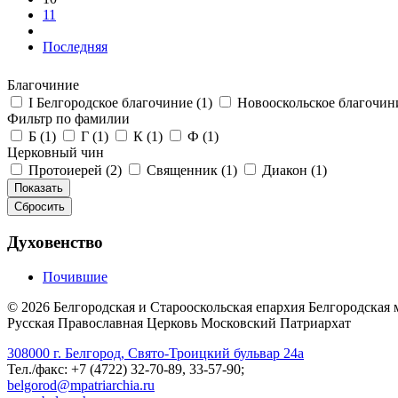
11
Последняя
Благочиние
I Белгородское благочиние
(1)
Новооскольское благочи
Фильтр по фамилии
Б
(1)
Г
(1)
К
(1)
Ф
(1)
Церковный чин
Протоиерей
(2)
Священник
(1)
Диакон
(1)
Духовенство
Почившие
©
2026
Белгородская и Старооскольская епархия Белгородская
Русская Православная Церковь Московский Патриархат
308000 г. Белгород, Свято-Троицкий бульвар 24а
Тел./факс: +7 (4722) 32-70-89, 33-57-90;
belgorod@mpatriarchia.ru