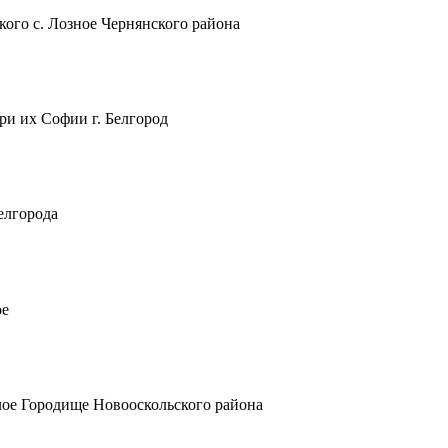
кого с. Лозное Чернянского района
и их Софии г. Белгород
елгорода
ое
лое Городище Новооскольского района