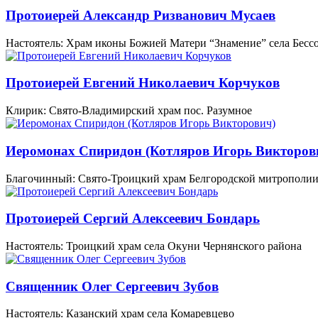
Протоиерей Александр Ризванович Мусаев
Настоятель: Храм иконы Божией Матери “Знамение” села Бесс
Протоиерей Евгений Николаевич Корчуков
Клирик: Свято-Владимирский храм пос. Разумное
Иеромонах Спиридон (Котляров Игорь Викторов
Благочинный: Свято-Троицкий храм Белгородской митрополи
Протоиерей Сергий Алексеевич Бондарь
Настоятель: Троицкий храм села Окуни Чернянского района
Священник Олег Сергеевич Зубов
Настоятель: Казанский храм села Комаревцево