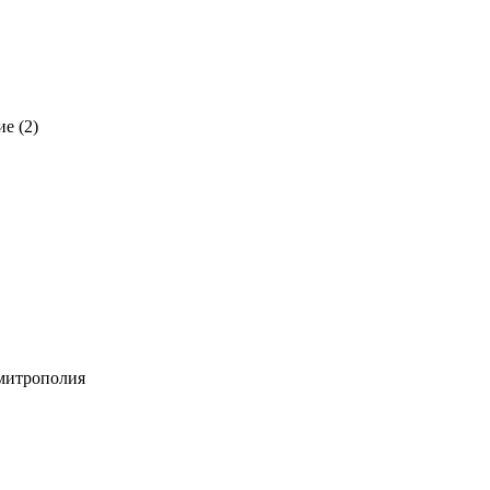
ние
(2)
 митрополия