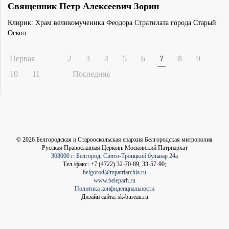
Священник Петр Алексеевич Зорин
Клирик: Храм великомученика Феодора Стратилата города Старый
Оскол
Первая
2
3
4
5
6
7
8
9
10
11
Последняя
©
2026
Белгородская и Старооскольская епархия Белгородская митрополия
Русская Православная Церковь Московский Патриархат
308000 г. Белгород, Свято-Троицкий бульвар 24а
Тел./факс: +7 (4722) 32-70-89, 33-57-90;
belgorod@mpatriarchia.ru
www.beleparh.ru
Политика конфиденциальности
Дизайн сайта: sk-bureau.ru