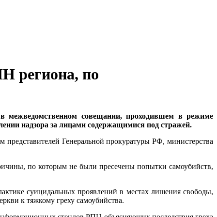
Н региона, по
 в межведомственном совещании, проходившем в режиме
ении надзора за лицами содержащимися под стражей.
ем представителей Генеральной прокуратуры РФ, министерства
ричины, по которым не были пресечены попытки самоубийств,
актике суицидальных проявлений в местах лишения свободы,
ркви к тяжкому греху самоубийства.
информационных стендов РПЦ объясняющих последствия греха