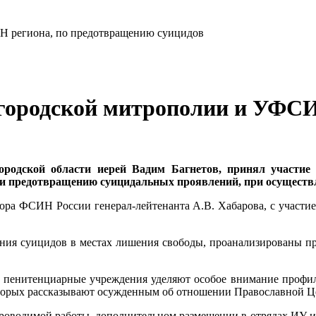
лгородской митрополии и УФСИ
одской области иерей Вадим Багнетов, принял участие
и предотвращению суицидальных проявлений, при осуществл
ора ФСИН России генерал-лейтенанта А.В. Хабарова, с участи
ния суицидов в местах лишения свободы, проанализированы п
пенитенциарные учреждения уделяют особое внимание профил
торых рассказывают осужденным об отношении Православной Це
проводимой работы, дополнительном размещении в отрядах ИУ 