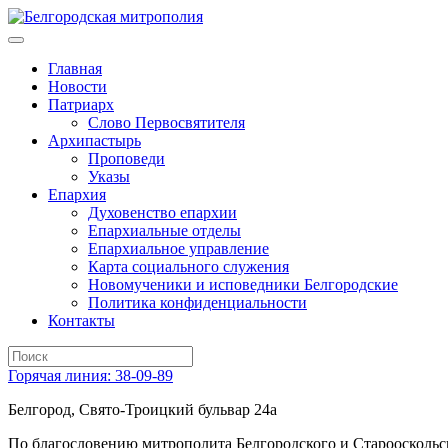
Главная
Новости
Патриарх
Слово Первосвятителя
Архипастырь
Проповеди
Указы
Епархия
Духовенство епархии
Епархиальные отделы
Епархиальное управление
Карта социального служения
Новомученики и исповедники Белгородские
Политика конфиденциальности
Контакты
Горячая линия: 38-09-89
Белгород, Свято-Троицкий бульвар 24а
По благословению митрополита Белгородского и Старооскольс