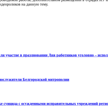
идеороликов на данную тему.
и участие в праздновании Дня работников уголовно – испо
ослужители Белгородской митрополии
е суицида с осужденными исправительных учреждений реги