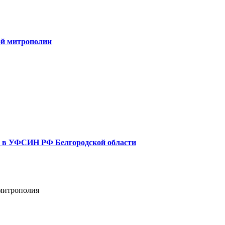
ой митрополии
и в УФСИН РФ Белгородской области
 митрополия