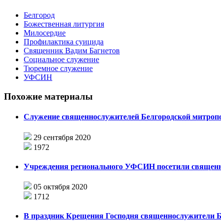
Белгород
Божественная литургия
Милосердие
Профилактика суицида
Священник Вадим Багнетов
Социальное служение
Тюремное служение
УФСИН
Похожие материалы
Служение священнослужителей Белгородской митроп
29 сентября 2020
1972
Учреждения регионального УФСИН посетили священн
05 октября 2020
1712
В праздник Крещения Господня священнослужители Б