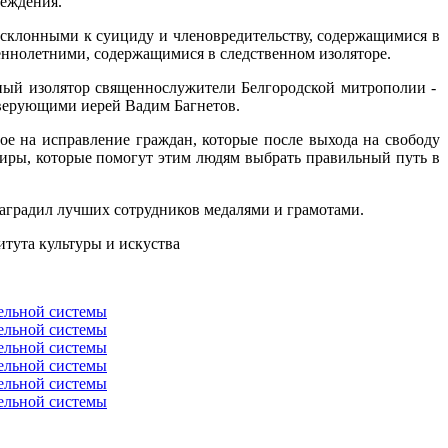
реждения.
клонными к суициду и членовредительству, содержащимися в
еннолетними, содержащимися в следственном изоляторе.
нный изолятор священнослужители Белгородской митрополии -
верующими иерей Вадим Багнетов.
е на исправление граждан, которые после выхода на свободу
тиры, которые помогут этим людям выбрать правильный путь в
аградил лучших сотрудников медалями и грамотами.
тута культуры и искуства