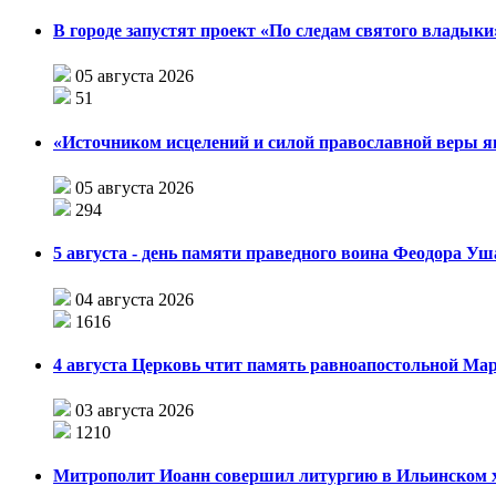
В городе запустят проект «По следам святого влады
05 августа 2026
51
«Источником исцелений и силой православной веры я
05 августа 2026
294
5 августа - день памяти праведного воина Феодора У
04 августа 2026
1616
4 августа Церковь чтит память равноапостольной М
03 августа 2026
1210
Митрополит Иоанн совершил литургию в Ильинском хр