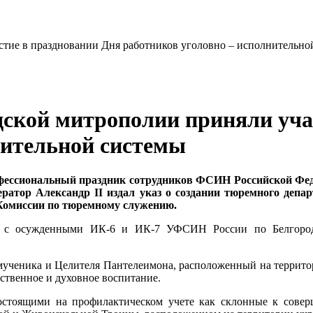
ской митрополии приняли учас
нительной системы
ессиональный праздник сотрудников ФСИН Российской Феде
ператор Александр II издал указ о создании тюремного деп
Комиссии по тюремному служению.
ь с осужденными ИК-6 и ИК-7 УФСИН России по Белгород
ученика и Целителя Пантелеимона, расположенный на территор
ственное и духовное воспитание.
стоящими на профилактическом учете как склонные к соверш