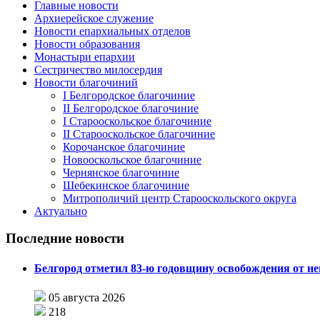
Главные новости
Архиерейское служение
Новости епархиальных отделов
Новости образования
Монастыри епархии
Сестричество милосердия
Новости благочиний
I Белгородское благочиние
II Белгородское благочиние
I Старооскольское благочиние
II Старооскольское благочиние
Корочанское благочиние
Новооскольское благочиние
Чернянское благочиние
Шебекинское благочиние
Митрополичий центр Старооскольского округа
Актуально
Последние новости
Белгород отметил 83-ю годовщину освобождения от н
05 августа 2026
218