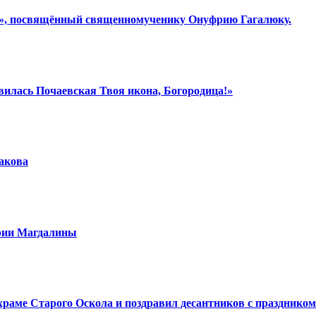
ки», посвящённый священномученику Онуфрию Гагалюку.
вилась Почаевская Твоя икона, Богородица!»
шакова
арии Магдалины
аме Старого Оскола и поздравил десантников с праздником