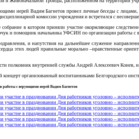
ятой и Живоначальной Троицы, расположенном на территории уч
щими иерей Вадим Багнетов провел личные беседы с лицами, с
 дисциплинарной комиссии учреждения и встретился с несоверш
е собрание в котором приняли участие окормляющие следстве
орчук и помощник начальника УФСИН по организации работы с 
здравления, и напутствия на дальнейшее служение направленно
 в сердца этих людей правильные морально –нравственные ориен
сти полковник внутренней службы Андрей Алексеевич Конев, н
й концерт организованный воспитанниками Белгородского инсти
и работы с верующими иерей Вадим Багнетов