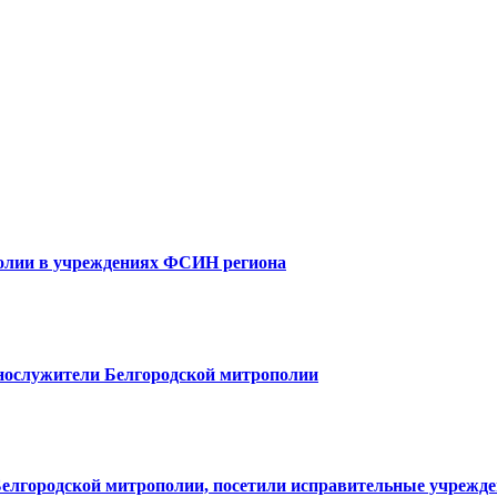
олии в учреждениях ФСИН региона
ослужители Белгородской митрополии
елгородской митрополии, посетили исправительные учрежде