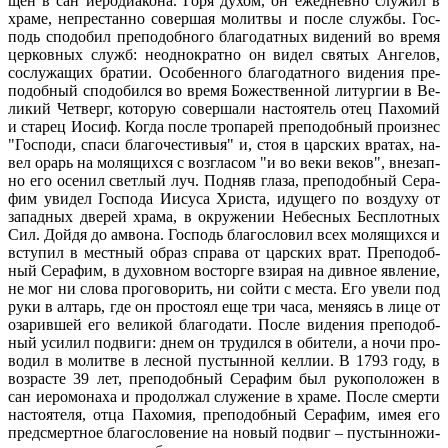
щен в сан иеро­ди­а­ко­на. Го­ря ду­хом, он еже­днев­но слу­жил в
хра­ме, непре­стан­но со­вер­шая мо­лит­вы и по­сле служ­бы. Гос­
подь спо­до­бил пре­по­доб­но­го бла­го­дат­ных ви­де­ний во вре­мя
цер­ков­ных служб: неод­но­крат­но он ви­дел свя­тых Ан­ге­лов,
со­слу­жа­щих бра­тии. Осо­бен­но­го бла­го­дат­но­го ви­де­ния пре­
по­доб­ный спо­до­бил­ся во вре­мя Бо­же­ствен­ной ли­тур­гии в Ве­
ли­кий Чет­верг, ко­то­рую со­вер­ша­ли на­сто­я­тель отец Па­хо­мий
и ста­рец Иосиф. Ко­гда по­сле тро­па­рей пре­по­доб­ный про­из­нес
"Гос­по­ди, спа­си бла­го­че­сти­выя" и, стоя в цар­ских вра­тах, на­
вел орарь на мо­ля­щих­ся с воз­гла­сом "и во ве­ки ве­ков", вне­зап­
но его осе­нил свет­лый луч. Под­няв гла­за, пре­по­доб­ный Се­ра­
фим уви­дел Гос­по­да Иису­са Хри­ста, иду­ще­го по воз­ду­ху от
за­пад­ных две­рей хра­ма, в окру­же­нии Небес­ных Бес­плот­ных
Сил. Дой­дя до ам­во­на. Гос­подь бла­го­сло­вил всех мо­ля­щих­ся и
всту­пил в мест­ный об­раз спра­ва от цар­ских врат. Пре­по­доб­
ный Се­ра­фим, в ду­хов­ном вос­тор­ге взи­рая на див­ное яв­ле­ние,
не мог ни сло­ва про­го­во­рить, ни сой­ти с ме­ста. Его уве­ли под
ру­ки в ал­тарь, где он про­сто­ял еще три ча­са, ме­ня­ясь в ли­це от
оза­рив­шей его ве­ли­кой бла­го­да­ти. По­сле ви­де­ния пре­по­доб­
ный уси­лил по­дви­ги: днем он тру­дил­ся в оби­те­ли, а но­чи про­
во­дил в мо­лит­ве в лес­ной пу­стын­ной кел­лии. В 1793 го­ду, в
воз­расте 39 лет, пре­по­доб­ный Се­ра­фим был ру­ко­по­ло­жен в
сан иеро­мо­на­ха и про­дол­жал слу­же­ние в хра­ме. По­сле смер­ти
на­сто­я­те­ля, от­ца Па­хо­мия, пре­по­доб­ный Се­ра­фим, имея его
пред­смерт­ное бла­го­сло­ве­ние на но­вый по­двиг – пу­стын­но­жи­