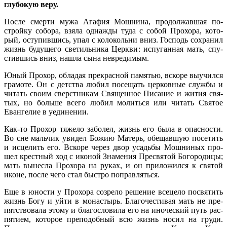
глу­бо­кую ве­ру.
По­сле смер­ти му­жа Ага­фия Мош­ни­на, про­дол­жав­шая по­
строй­ку со­бо­ра, взя­ла од­на­жды ту­да с со­бой Про­хо­ра, ко­то­
рый, осту­пив­шись, упал с ко­ло­коль­ни вниз. Гос­подь со­хра­нил
жизнь бу­ду­ще­го све­тиль­ни­ка Церк­ви: ис­пу­ган­ная мать, спу­
стив­шись вниз, на­шла сы­на невре­ди­мым.
Юный Про­хор, об­ла­дая пре­крас­ной па­мя­тью, вско­ре вы­учил­ся
гра­мо­те. Он с дет­ства лю­бил по­се­щать цер­ков­ные служ­бы и
чи­тать сво­им сверст­ни­кам Свя­щен­ное Пи­са­ние и жи­тия свя­
тых, но боль­ше все­го лю­бил мо­лить­ся или чи­тать Свя­тое
Еван­ге­лие в уеди­не­нии.
Как-то Про­хор тя­же­ло за­бо­лел, жизнь его бы­ла в опас­но­сти.
Во сне маль­чик уви­дел Бо­жию Ма­терь, обе­щав­шую по­се­тить
и ис­це­лить его. Вско­ре через двор усадь­бы Мош­ни­ных про­
шел крест­ный ход с ико­ной Зна­ме­ния Пре­свя­той Бо­го­ро­ди­цы;
мать вы­нес­ла Про­хо­ра на ру­ках, и он при­ло­жил­ся к свя­той
иконе, по­сле че­го стал быст­ро по­прав­лять­ся.
Еще в юно­сти у Про­хо­ра со­зре­ло ре­ше­ние все­це­ло по­свя­тить
жизнь Бо­гу и уй­ти в мо­на­стырь. Бла­го­че­сти­вая мать не пре­
пят­ство­ва­ла это­му и бла­го­сло­ви­ла его на ино­че­ский путь рас­
пя­ти­ем, ко­то­рое пре­по­доб­ный всю жизнь но­сил на гру­ди.