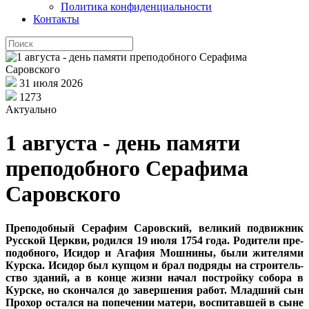
Политика конфиденциальности
Контакты
31 июля 2026
1273
Актуально
1 августа - день памяти
преподобного Серафима
Саровского
Пре­по­доб­ный Се­ра­фим Са­ров­ский, ве­ли­кий по­движ­ник
Рус­ской Церк­ви, ро­дил­ся 19 июля 1754 го­да. Ро­ди­те­ли пре­
по­доб­но­го, Ис­и­дор и Ага­фия Мош­ни­ны, бы­ли жи­те­ля­ми
Кур­ска. Ис­и­дор был куп­цом и брал под­ря­ды на стро­и­тель­
ство зда­ний, а в кон­це жиз­ни на­чал по­строй­ку со­бо­ра в
Кур­ске, но скон­чал­ся до за­вер­ше­ния ра­бот. Млад­ший сын
Про­хор остал­ся на по­пе­че­нии ма­те­ри, вос­пи­тав­шей в сыне