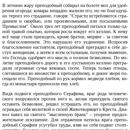
В лет­нюю жа­ру пре­по­доб­ный со­би­рал на бо­ло­те мох для удоб­
ре­ния ого­ро­да; ко­ма­ры нещад­но жа­ли­ли его, но он бла­го­душ­
но тер­пел это стра­да­ние, го­во­ря: "Стра­сти ис­треб­ля­ют­ся стра­
да­ни­ем и скор­бью, или про­из­воль­ны­ми, или по­сы­ла­е­мы­ми
Про­мыс­лом". Око­ло трех лет пре­по­доб­ный пи­тал­ся толь­ко од­
ной тра­вой сны­тью, ко­то­рая рос­ла во­круг его кел­лии. К нему
всё ча­ще ста­ли при­хо­дить, кро­ме бра­тии, ми­ряне – за со­ве­том
и бла­го­сло­ве­ни­ем. Это на­ру­ша­ло его уеди­не­ние. Ис­про­сив
бла­го­сло­ве­ние на­сто­я­те­ля, пре­по­доб­ный пре­гра­дил к се­бе до­
ступ жен­щи­нам, а за­тем и всем осталь­ным, по­лу­чив зна­ме­ние,
что Гос­подь одоб­ря­ет его мысль о пол­ном без­мол­вии. По мо­
лит­ве пре­по­доб­но­го до­ро­гу в его пу­стын­ную кел­лию пре­гра­
ди­ли огром­ные су­чья ве­ко­вых со­сен. Те­перь толь­ко пти­цы,
сле­тав­ши­е­ся во мно­же­стве к пре­по­доб­но­му, и ди­кие зве­ри по­
се­ща­ли его. Пре­по­доб­ный из рук кор­мил мед­ве­дя хле­бом, ко­
гда из мо­на­сты­ря при­но­си­ли ему хлеб.
Ви­дя по­дви­ги пре­по­доб­но­го Се­ра­фи­ма, враг ро­да че­ло­ве­че­
ско­го во­ору­жил­ся про­тив него и, же­лая при­ну­дить свя­то­го
оста­вить без­мол­вие, ре­шил устра­шать его, но пре­по­доб­ный
ограж­дал се­бя мо­лит­вой и си­лой Жи­во­тво­ря­ще­го Кре­ста. Диа­
вол на­вел на свя­то­го "мыс­лен­ную брань" – упор­ное про­дол­
жи­тель­ное ис­ку­ше­ние. Для от­ра­же­ния на­тис­ка вра­га пре­по­
доб­ный Се­ра­фим усу­гу­бил тру­ды, взяв на се­бя по­двиг столп­