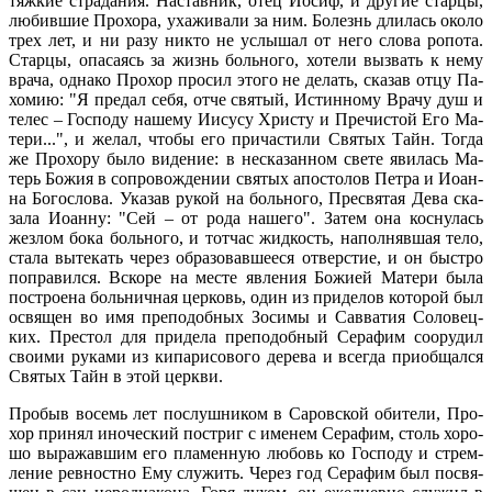
тяж­кие стра­да­ния. На­став­ник, отец Иосиф, и дру­гие стар­цы,
лю­бив­шие Про­хо­ра, уха­жи­ва­ли за ним. Бо­лезнь дли­лась око­ло
трех лет, и ни ра­зу ни­кто не услы­шал от него сло­ва ро­по­та.
Стар­цы, опа­са­ясь за жизнь боль­но­го, хо­те­ли вы­звать к нему
вра­ча, од­на­ко Про­хор про­сил это­го не де­лать, ска­зав от­цу Па­
хо­мию: "Я пре­дал се­бя, от­че свя­тый, Ис­тин­но­му Вра­чу душ и
те­лес – Гос­по­ду на­ше­му Иису­су Хри­сту и Пре­чи­стой Его Ма­
те­ри...", и же­лал, чтобы его при­ча­сти­ли Свя­тых Тайн. То­гда
же Про­хо­ру бы­ло ви­де­ние: в неска­зан­ном све­те яви­лась Ма­
терь Бо­жия в со­про­вож­де­нии свя­тых апо­сто­лов Пет­ра и Иоан­
на Бо­го­сло­ва. Ука­зав ру­кой на боль­но­го, Пре­свя­тая Де­ва ска­
за­ла Иоан­ну: "Сей – от ро­да на­ше­го". За­тем она кос­ну­лась
жез­лом бо­ка боль­но­го, и тот­час жид­кость, на­пол­няв­шая те­ло,
ста­ла вы­те­кать через об­ра­зо­вав­ше­е­ся от­вер­стие, и он быст­ро
по­пра­вил­ся. Вско­ре на ме­сте яв­ле­ния Бо­жи­ей Ма­те­ри бы­ла
по­стро­е­на боль­нич­ная цер­ковь, один из при­де­лов ко­то­рой был
освя­щен во имя пре­по­доб­ных Зо­си­мы и Сав­ва­тия Со­ло­вец­
ких. Пре­стол для при­де­ла пре­по­доб­ный Се­ра­фим со­ору­дил
сво­и­ми ру­ка­ми из ки­па­ри­со­во­го де­ре­ва и все­гда при­об­щал­ся
Свя­тых Тайн в этой церк­ви.
Про­быв во­семь лет по­слуш­ни­ком в Са­ров­ской оби­те­ли, Про­
хор при­нял ино­че­ский по­стриг с име­нем Се­ра­фим, столь хо­ро­
шо вы­ра­жав­шим его пла­мен­ную лю­бовь ко Гос­по­ду и стрем­
ле­ние рев­ност­но Ему слу­жить. Через год Се­ра­фим был по­свя­