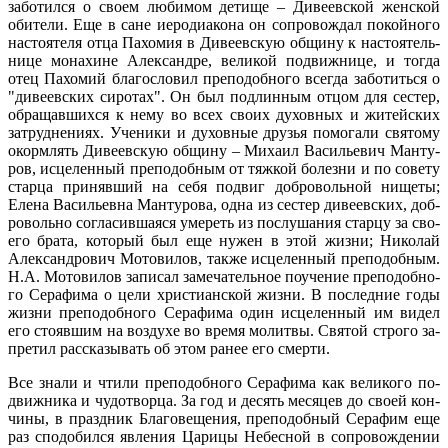
за­бо­тил­ся о сво­ем лю­би­мом де­ти­ще – Ди­ве­ев­ской жен­ской
оби­те­ли. Еще в сане иеро­ди­а­ко­на он со­про­вож­дал по­кой­но­го
на­сто­я­те­ля от­ца Па­хо­мия в Ди­ве­ев­скую об­щи­ну к на­сто­я­тель­
ни­це мо­на­хине Алек­сан­дре, ве­ли­кой по­движ­ни­це, и то­гда
отец Па­хо­мий бла­го­сло­вил пре­по­доб­но­го все­гда за­бо­тить­ся о
"ди­ве­ев­ских си­ро­тах". Он был под­лин­ным от­цом для се­стер,
об­ра­щав­ших­ся к нему во всех сво­их ду­хов­ных и жи­тей­ских
за­труд­не­ни­ях. Уче­ни­ки и ду­хов­ные дру­зья по­мо­га­ли свя­то­му
окорм­лять Ди­ве­ев­скую об­щи­ну – Ми­ха­ил Ва­си­лье­вич Ман­ту­
ров, ис­це­лен­ный пре­по­доб­ным от тяж­кой бо­лез­ни и по со­ве­ту
стар­ца при­няв­ший на се­бя по­двиг доб­ро­воль­ной ни­ще­ты;
Еле­на Ва­си­льев­на Ман­ту­ро­ва, од­на из се­стер ди­ве­ев­ских, доб­
ро­воль­но со­гла­сив­ша­я­ся уме­реть из по­слу­ша­ния стар­цу за сво­
е­го бра­та, ко­то­рый был еще ну­жен в этой жиз­ни; Ни­ко­лай
Алек­сан­дро­вич Мо­то­ви­лов, так­же ис­це­лен­ный пре­по­доб­ным.
Н.А. Мо­то­ви­лов за­пи­сал за­ме­ча­тель­ное по­уче­ние пре­по­доб­но­
го Се­ра­фи­ма о це­ли хри­сти­ан­ской жиз­ни. В по­след­ние го­ды
жиз­ни пре­по­доб­но­го Се­ра­фи­ма один ис­це­лен­ный им ви­дел
его сто­яв­шим на воз­ду­хе во ­вре­мя мо­лит­вы. Свя­той стро­го за­
пре­тил рас­ска­зы­вать об этом ра­нее его смер­ти.
Все зна­ли и чти­ли пре­по­доб­но­го Се­ра­фи­ма как ве­ли­ко­го по­
движ­ни­ка и чу­до­твор­ца. За год и де­сять ме­ся­цев до сво­ей кон­
чи­ны, в празд­ник Бла­го­ве­ще­ния, пре­по­доб­ный Се­ра­фим еще
раз спо­до­бил­ся яв­ле­ния Ца­ри­цы Небес­ной в со­про­вож­де­нии