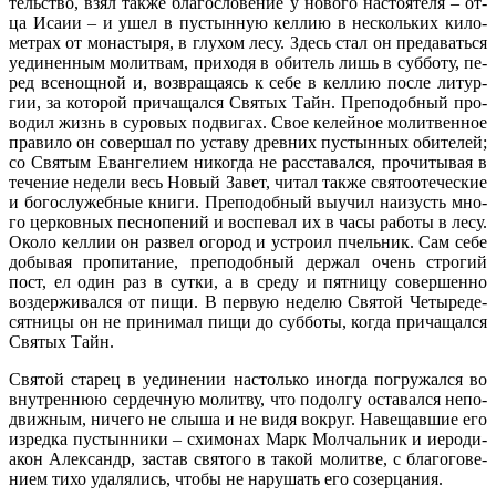
тель­ство, взял так­же бла­го­сло­ве­ние у но­во­го на­сто­я­те­ля – от­
ца Ис­а­ии – и ушел в пу­стын­ную кел­лию в несколь­ких ки­ло­
мет­рах от мо­на­сты­ря, в глу­хом ле­су. Здесь стал он пре­да­вать­ся
уеди­нен­ным мо­лит­вам, при­хо­дя в оби­тель лишь в суб­бо­ту, пе­
ред все­нощ­ной и, воз­вра­ща­ясь к се­бе в кел­лию по­сле ли­тур­
гии, за ко­то­рой при­ча­щал­ся Свя­тых Тайн. Пре­по­доб­ный про­
во­дил жизнь в су­ро­вых по­дви­гах. Свое ке­лей­ное мо­лит­вен­ное
пра­ви­ло он со­вер­шал по уста­ву древ­них пу­стын­ных оби­те­лей;
со Свя­тым Еван­ге­ли­ем ни­ко­гда не рас­ста­вал­ся, про­чи­ты­вая в
те­че­ние неде­ли весь Но­вый За­вет, чи­тал так­же свя­то­оте­че­ские
и бо­го­слу­жеб­ные кни­ги. Пре­по­доб­ный вы­учил на­изусть мно­
го цер­ков­ных пес­но­пе­ний и вос­пе­вал их в ча­сы ра­бо­ты в ле­су.
Око­ло кел­лии он раз­вел ого­род и устро­ил пчель­ник. Сам се­бе
до­бы­вая про­пи­та­ние, пре­по­доб­ный дер­жал очень стро­гий
пост, ел один раз в сут­ки, а в сре­ду и пят­ни­цу со­вер­шен­но
воз­дер­жи­вал­ся от пи­щи. В первую неде­лю Свя­той Че­ты­ре­де­
сят­ни­цы он не при­ни­мал пи­щи до суб­бо­ты, ко­гда при­ча­щал­ся
Свя­тых Тайн.
Свя­той ста­рец в уеди­не­нии на­столь­ко ино­гда по­гру­жал­ся во
внут­рен­нюю сер­деч­ную мо­лит­ву, что по­дол­гу оста­вал­ся непо­
движ­ным, ни­че­го не слы­ша и не ви­дя во­круг. На­ве­щав­шие его
из­ред­ка пу­стын­ни­ки – схи­мо­нах Марк Мол­чаль­ник и иеро­ди­
а­кон Алек­сандр, за­став свя­то­го в та­кой мо­лит­ве, с бла­го­го­ве­
ни­ем ти­хо уда­ля­лись, чтобы не на­ру­шать его со­зер­ца­ния.