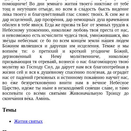
помо́щниче! Во дни земна́го жития́ твоего́ никто́же от тебе́
тощ и неуте́шен отъи́де, но всем в сла́дость бысть виде́ние
ли́ка твоего́ и благоуве́тливый глас слове́с твои́х. К сим же и
дар исцеле́ний, дар прозре́ния, дар немощны́х душ врачева́ния
оби́лен в тебе́ яви́ся. Егда́ же призва́ тя Бог от земны́х трудо́в к
Небе́сному упокое́нию, николи́же любо́вь твоя́ преста́ от нас,
и невозмо́жно есть исчи́слити чудеса́ твоя́, умно́жившаяся, я́ко
зве́зды небе́сныя: се бо по всем конце́м земли́ на́шея лю́дем
Бо́жиим явля́ешися и да́руеши им исцеле́ния. Те́мже и мы
вопие́м ти: о прети́хий и кро́ткий уго́дниче Бо́жий,
дерзнове́нный к Нему́ моли́твенниче, николи́же
призыва́ющия тя отрева́яй, вознеси́ о нас благомо́щную твою́
моли́тву ко Го́споду Сил, да да́рует нам вся благопотре́бная в
жи́зни сей и вся к душе́вному спасе́нию поле́зная, да огради́т
нас от паде́ний грехо́вных и и́стинному покая́нию научи́т нас,
во е́же безпреткнове́нно вни́ти нам в ве́чное Небе́сное
Ца́рство, иде́же ты ны́не в незаходи́мей сия́еши сла́ве, и та́мо
воспева́ти со все́ми святы́ми Живонача́льную Тро́ицу до
сконча́ния ве́ка. Ами́нь.
Темы
Жития святых