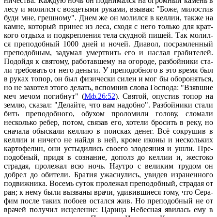
ни­че­ства. Каж­дую ночь он под­ни­мал­ся на огром­ный ка­мень в
ле­су и мо­лил­ся с воз­де­ты­ми ру­ка­ми, взы­вая: "Бо­же, ми­ло­стив
бу­ди мне, греш­но­му". Днем же он мо­лил­ся в кел­лии, так­же на
камне, ко­то­рый при­нес из ле­са, схо­дя с него толь­ко для крат­
ко­го от­ды­ха и под­креп­ле­ния те­ла скуд­ной пи­щей. Так мо­лил­
ся пре­по­доб­ный 1000 дней и но­чей. Диа­вол, по­срам­лен­ный
пре­по­доб­ным, за­ду­мал умерт­вить его и на­слал гра­би­те­лей.
По­дой­дя к свя­то­му, ра­бо­тав­ше­му на ого­ро­де, раз­бой­ни­ки ста­
ли тре­бо­вать от него день­ги. У пре­по­доб­но­го в это вре­мя был
в ру­ках то­пор, он был физи­че­ски си­лен и мог бы обо­ро­нять­ся,
но не за­хо­тел это­го де­лать, вспом­нив сло­ва Гос­по­да: "Взяв­шие
меч ме­чом по­гиб­нут" (
Мф.26:52
). Свя­той, опу­стив то­пор на
зем­лю, ска­зал: "Де­лай­те, что вам на­доб­но". Раз­бой­ни­ки ста­ли
бить пре­по­доб­но­го, обу­хом про­ло­ми­ли го­ло­ву, сло­ма­ли
несколь­ко ре­бер, по­том, свя­зав его, хо­те­ли бро­сить в ре­ку, но
сна­ча­ла обыс­ка­ли кел­лию в по­ис­ках де­нег. Всё со­кру­шив в
кел­лии и ни­че­го не най­дя в ней, кро­ме ико­ны и несколь­ких
кар­то­фе­лин, они усты­ди­лись сво­е­го зло­де­я­ния и ушли. Пре­
по­доб­ный, при­дя в со­зна­ние, до­полз до кел­лии и, же­сто­ко
стра­дая, про­ле­жал всю ночь. На­ут­ро с ве­ли­ким тру­дом он
добрел до оби­те­ли. Бра­тия ужас­ну­лись, уви­дев из­ра­нен­но­го
по­движ­ни­ка. Во­семь су­ток про­ле­жал пре­по­доб­ный, стра­дая от
ран; к нему бы­ли вы­зва­ны вра­чи, уди­вив­ши­е­ся то­му, что Се­ра­
фим по­сле та­ких по­бо­ев остал­ся жив. Но пре­по­доб­ный не от
вра­чей по­лу­чил ис­це­ле­ние: Ца­ри­ца Небес­ная яви­лась ему в