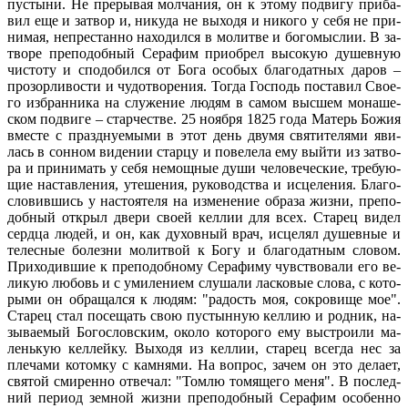
пу­сты­ни. Не пре­ры­вая мол­ча­ния, он к это­му по­дви­гу при­ба­
вил еще и за­твор и, ни­ку­да не вы­хо­дя и ни­ко­го у се­бя не при­
ни­мая, непре­стан­но на­хо­дил­ся в мо­лит­ве и бо­го­мыс­лии. В за­
тво­ре пре­по­доб­ный Се­ра­фим при­об­рел вы­со­кую ду­шев­ную
чи­сто­ту и спо­до­бил­ся от Бо­га осо­бых бла­го­дат­ных да­ров –
про­зор­ли­во­сти и чу­до­тво­ре­ния. То­гда Гос­подь по­ста­вил Сво­е­
го из­бран­ни­ка на слу­же­ние лю­дям в са­мом выс­шем мо­на­ше­
ском по­дви­ге – стар­че­стве. 25 но­яб­ря 1825 го­да Ма­терь Бо­жия
вме­сте с празд­ну­е­мы­ми в этот день дву­мя свя­ти­те­ля­ми яви­
лась в сон­ном ви­де­нии стар­цу и по­ве­ле­ла ему вый­ти из за­тво­
ра и при­ни­мать у се­бя немощ­ные ду­ши че­ло­ве­че­ские, тре­бу­ю­
щие на­став­ле­ния, уте­ше­ния, ру­ко­вод­ства и ис­це­ле­ния. Бла­го­
сло­вив­шись у на­сто­я­те­ля на из­ме­не­ние об­ра­за жиз­ни, пре­по­
доб­ный от­крыл две­ри сво­ей кел­лии для всех. Ста­рец ви­дел
серд­ца лю­дей, и он, как ду­хов­ный врач, ис­це­лял ду­шев­ные и
те­лес­ные бо­лез­ни мо­лит­вой к Бо­гу и бла­го­дат­ным сло­вом.
При­хо­див­шие к пре­по­доб­но­му Се­ра­фи­му чув­ство­ва­ли его ве­
ли­кую лю­бовь и с уми­ле­ни­ем слу­ша­ли лас­ко­вые сло­ва, с ко­то­
ры­ми он об­ра­щал­ся к лю­дям: "ра­дость моя, со­кро­ви­ще мое".
Ста­рец стал по­се­щать свою пу­стын­ную кел­лию и род­ник, на­
зы­ва­е­мый Бо­го­слов­ским, око­ло ко­то­ро­го ему вы­стро­и­ли ма­
лень­кую кел­лей­ку. Вы­хо­дя из кел­лии, ста­рец все­гда нес за
пле­ча­ми ко­том­ку с кам­ня­ми. На во­прос, за­чем он это де­ла­ет,
свя­той сми­рен­но от­ве­чал: "Том­лю то­мя­ще­го ме­ня". В по­след­
ний пе­ри­од зем­ной жиз­ни пре­по­доб­ный Се­ра­фим осо­бен­но