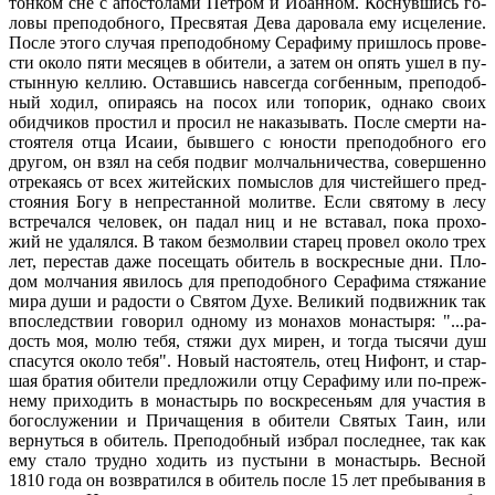
тон­ком сне с апо­сто­ла­ми Пет­ром и Иоан­ном. Кос­нув­шись го­
ло­вы пре­по­доб­но­го, Пре­свя­тая Де­ва да­ро­ва­ла ему ис­це­ле­ние.
По­сле это­го слу­чая пре­по­доб­но­му Се­ра­фи­му при­шлось про­ве­
сти око­ло пя­ти ме­ся­цев в оби­те­ли, а за­тем он опять ушел в пу­
стын­ную кел­лию. Остав­шись на­все­гда сог­бен­ным, пре­по­доб­
ный хо­дил, опи­ра­ясь на по­сох или то­по­рик, од­на­ко сво­их
обид­чи­ков про­стил и про­сил не на­ка­зы­вать. По­сле смер­ти на­
сто­я­те­ля от­ца Ис­а­ии, быв­ше­го с юно­сти пре­по­доб­но­го его
дру­гом, он взял на се­бя по­двиг мол­чаль­ни­че­ства, со­вер­шен­но
от­ре­ка­ясь от всех жи­тей­ских по­мыс­лов для чи­стей­ше­го пред­
сто­я­ния Бо­гу в непре­стан­ной мо­лит­ве. Ес­ли свя­то­му в ле­су
встре­чал­ся че­ло­век, он па­дал ниц и не вста­вал, по­ка про­хо­
жий не уда­лял­ся. В та­ком без­мол­вии ста­рец про­вел око­ло трех
лет, пе­ре­став да­же по­се­щать оби­тель в вос­крес­ные дни. Пло­
дом мол­ча­ния яви­лось для пре­по­доб­но­го Се­ра­фи­ма стя­жа­ние
ми­ра ду­ши и ра­до­сти о Свя­том Ду­хе. Ве­ли­кий по­движ­ник так
впо­след­ствии го­во­рил од­но­му из мо­на­хов мо­на­сты­ря: "...ра­
дость моя, мо­лю те­бя, стя­жи дух ми­рен, и то­гда ты­ся­чи душ
спа­сут­ся око­ло те­бя". Но­вый на­сто­я­тель, отец Ни­фонт, и стар­
шая бра­тия оби­те­ли пред­ло­жи­ли от­цу Се­ра­фи­му или по-преж­
не­му при­хо­дить в мо­на­стырь по вос­кре­се­ньям для уча­стия в
бо­го­слу­же­нии и При­ча­ще­ния в оби­те­ли Свя­тых Та­ин, или
вер­нуть­ся в оби­тель. Пре­по­доб­ный из­брал по­след­нее, так как
ему ста­ло труд­но хо­дить из пу­сты­ни в мо­на­стырь. Вес­ной
1810 го­да он воз­вра­тил­ся в оби­тель по­сле 15 лет пре­бы­ва­ния в