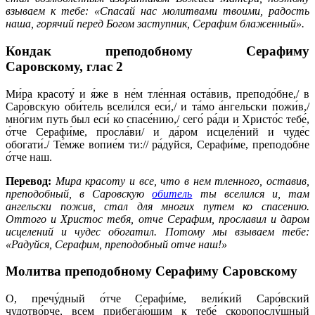
взываем к тебе: «Спасай нас молитвами твоими, радость
наша, горячий перед Богом заступник, Серафим блаженный».
Кондак преподобному Серафиму
Саровскому,
глас 2
Ми́ра красоту́ и я́же в не́м тле́нная оста́вив, преподо́бне,/ в
Саро́вскую оби́тель всели́лся еси́,/ и та́мо а́нгельски пожи́в,/
мно́гим путь был еси́ ко спасе́нию,/ сего́ ра́ди и Христо́с тебе́,
о́тче Серафи́ме, просла́ви/ и да́ром исцеле́ний и чуде́с
обогати́./ Те́мже вопие́м ти:// ра́дуйся, Серафи́ме, преподо́бне
о́тче наш.
Перевод:
Мира красоту и все, что в нем тленного, оставив,
преподобный, в Саровскую
обитель
ты вселился и, там
ангельски пожив, стал для многих путем ко спасению.
Оттого и Христос тебя, отче Серафим, прославил и даром
исцелений и чудес обогатил. Потому мы взываем тебе:
«Радуйся, Серафим, преподобный отче наш!»
Молитва преподобному Серафиму Саровскому
О, пречу́дный о́тче Серафи́ме, вели́кий Саро́вский
чудотво́рче, всем прибега́ющим к тебе́ скоропослу́шный