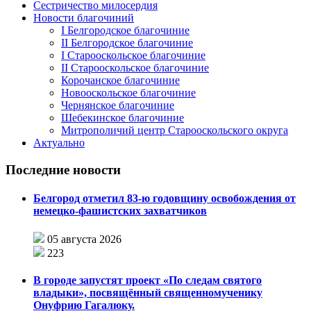
Сестричество милосердия
Новости благочиний
I Белгородское благочиние
II Белгородское благочиние
I Старооскольское благочиние
II Старооскольское благочиние
Корочанское благочиние
Новооскольское благочиние
Чернянское благочиние
Шебекинское благочиние
Митрополичий центр Старооскольского округа
Актуально
Последние новости
Белгород отметил 83-ю годовщину освобождения от
немецко-фашистских захватчиков
05 августа 2026
223
В городе запустят проект «По следам святого
владыки», посвящённый священномученику
Онуфрию Гагалюку.