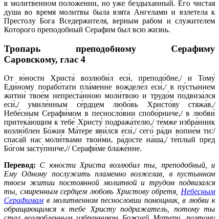
в мо­лит­вен­ном по­ло­же­нии, но уже без­ды­хан­ный. Его чи­стая
ду­ша во вре­мя мо­лит­вы бы­ла взя­та Ан­ге­ла­ми и взле­те­ла к
Пре­сто­лу Бо­га Все­дер­жи­те­ля, вер­ным ра­бом и слу­жи­те­лем
Ко­то­ро­го пре­по­доб­ный Се­ра­фим был всю жизнь.
Тропарь преподобному Серафиму
Саровскому,
глас 4
От ю́ности Христа́ возлюби́л еси́, преподо́бне,/ и Тому́
Еди́ному порабо́тати пла́менне вожделе́л еси́,/ в пу́стыннем
житии́ твое́м непреста́нною моли́твою и трудо́м подвиза́лся
еси́,/ умиле́нным се́рдцем любо́вь Христо́ву стяжа́в,/
Небе́сным Серафи́мом в песносло́вии спобо́рниче,/ в любви́
притека́ющим к тебе́ Христу́ подража́телю,/ те́мже избра́нник
возлю́блен Бо́жия Ма́тере яви́лся еси́,/ сего́ ра́ди вопие́м ти:/
спаса́й нас моли́твами твои́ми, ра́досте на́ша,/ те́плый пред
Бо́гом засту́пниче,// Серафи́ме блаже́нне.
Перевод:
С юности Христа возлюбил ты, преподобный, и
Ему Одному послужить пламенно возжелав, в пустынном
твоем житии постоянной молитвой и трудом подвизался
ты, смиренным сердцем любовь Христову обретя,
Небесным
Серафимам
в молитвенном песнословии помощник, в любви к
обращающимся к тебе Христу подражатель, потому ты
стал возлюбленным избранником Божией Матери, поэтому