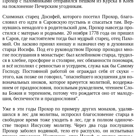
Про­хор с па­лом­ни­ка­ми от­пра­вил­ся пеш­ком из Кур­ска в Ки­ев
на по­кло­не­ние Пе­чер­ским угод­ни­кам.
Схи­мо­нах ста­рец До­си­фей, ко­то­ро­го по­се­тил Про­хор, бла­го­
сло­вил его ид­ти в Са­ров­скую пу­стынь и спа­сать­ся там. Вер­
нув­шись нена­дол­го в ро­ди­тель­ский дом, Про­хор на­все­гда про­
стил­ся с ма­те­рью и род­ны­ми. 20 но­яб­ря 1778 го­да он при­шел
в Са­ров, где на­сто­я­те­лем то­гда был муд­рый ста­рец, отец Па­хо­
мий. Он лас­ко­во при­нял юно­шу и на­зна­чил ему в ду­хов­ни­ки
стар­ца Иоси­фа. Под его ру­ко­вод­ством Про­хор про­хо­дил мно­
гие по­слу­ша­ния в мо­на­сты­ре: был ке­лей­ни­ком стар­ца, тру­дил­
ся в хлебне, просфорне и сто­лярне, нес обя­зан­но­сти по­но­ма­ря,
и всё ис­пол­нял с рев­но­стью и усер­ди­ем, слу­жа как бы Са­мо­му
Гос­по­ду. По­сто­ян­ной ра­бо­той он ограж­дал се­бя от ску­ки –
это­го, как поз­же он го­во­рил, "опас­ней­ше­го ис­ку­ше­ния для но­
во­на­чаль­ных ино­ков, ко­то­рое вра­чу­ет­ся мо­лит­вой, воз­дер­жа­
ни­ем от празд­но­сло­вия, по­силь­ным ру­ко­де­ли­ем, чте­ни­ем Сло­
ва Бо­жия и тер­пе­ни­ем, по­то­му что рож­да­ет­ся оно от ма­ло­ду­
шия, бес­печ­но­сти и празд­но­сло­вия".
Уже в эти го­ды Про­хор по при­ме­ру дру­гих мо­на­хов, уда­ляв­
ших­ся в лес для мо­лит­вы, ис­про­сил бла­го­сло­ве­ние стар­ца в
сво­бод­ное вре­мя то­же ухо­дить в лес, где в пол­ном оди­но­че­
стве тво­рил Иису­со­ву мо­лит­ву. Через два го­да по­слуш­ник
Про­хор за­бо­лел во­дян­кой, те­ло его рас­пух­ло, он ис­пы­ты­вал