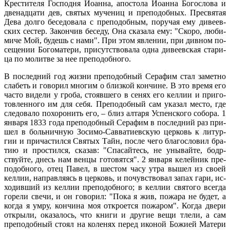
Кре­сти­те­ля Гос­под­ня Иоан­на, апо­сто­ла Иоан­на Бо­го­сло­ва и
две­на­дца­ти дев, свя­тых му­че­ниц и пре­по­доб­ных. Пре­свя­тая
Де­ва дол­го бе­се­до­ва­ла с пре­по­доб­ным, по­ру­чая ему ди­ве­ев­
ских се­стер. За­кон­чив бе­се­ду, Она ска­за­ла ему: "Ско­ро, лю­би­
ми­че Мой, бу­дешь с на­ми". При этом яв­ле­нии, при див­ном по­
се­ще­нии Бо­го­ма­те­ри, при­сут­ство­ва­ла од­на ди­ве­ев­ская ста­ри­
ца по мо­лит­ве за нее пре­по­доб­но­го.
В по­след­ний год жиз­ни пре­по­доб­ный Се­ра­фим стал за­мет­но
сла­беть и го­во­рил мно­гим о близ­кой кон­чине. В это вре­мя его
ча­сто ви­де­ли у гро­ба, сто­яв­ше­го в се­нях его кел­лии и при­го­
тов­лен­но­го им для се­бя. Пре­по­доб­ный сам ука­зал ме­сто, где
сле­до­ва­ло по­хо­ро­нить его, – близ ал­та­ря Успен­ско­го со­бо­ра. 1
ян­ва­ря 1833 го­да пре­по­доб­ный Се­ра­фим в по­след­ний раз при­
шел в боль­нич­ную Зо­си­мо-Сав­ва­ти­ев­скую цер­ковь к ли­тур­
гии и при­ча­стил­ся Свя­тых Тайн, по­сле че­го бла­го­сло­вил бра­
тию и про­стил­ся, ска­зав: "Спа­сай­тесь, не уны­вай­те, бодр­
ствуй­те, днесь нам вен­цы го­то­вят­ся". 2 ян­ва­ря ке­лей­ник пре­
по­доб­но­го, отец Па­вел, в ше­стом ча­су утра вы­шел из сво­ей
кел­лии, на­прав­ля­ясь в цер­ковь, и по­чув­ство­вал за­пах га­ри, ис­
хо­див­ший из кел­лии пре­по­доб­но­го; в кел­лии свя­то­го все­гда
го­ре­ли све­чи, и он го­во­рил: "По­ка я жив, по­жа­ра не бу­дет, а
ко­гда я умру, кон­чи­на моя от­кро­ет­ся по­жа­ром". Ко­гда две­ри
от­кры­ли, ока­за­лось, что кни­ги и дру­гие ве­щи тле­ли, а сам
пре­по­доб­ный сто­ял на ко­ле­нях пе­ред ико­ной Бо­жи­ей Ма­те­ри