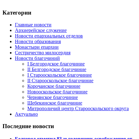
Категории
Главные новости
Архиерейское служение
Новости епархиальных отделов
Новости образования
Монастыри епархии
Сестричество милосердия
Новости благочиний
I Белгородское благочиние
II Белгородское благочиние
I Старооскольское благочиние
II Старооскольское благочиние
Корочанское благочиние
Новооскольское благочиние
Чернянское благочиние
Шебекинское благочиние
Митрополичий центр Старооскольского округа
Актуально
Последние новости
Белгород отметил 83-ю годовщину освобождения от