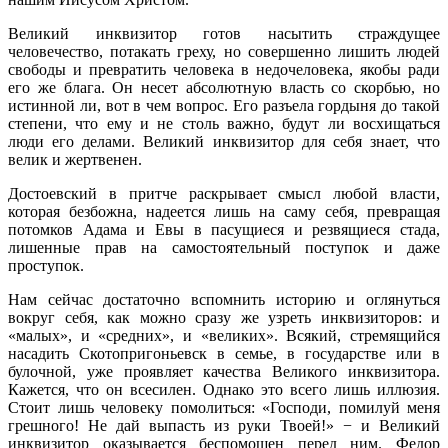
Великий инквизитор готов насытить страждущее
человечество, потакать греху, но совершенно лишить людей
свободы и превратить человека в недочеловека, якобы ради
его же блага. Он несет абсолютную власть со скорбью, но
истинной ли, вот в чем вопрос. Его разъела гордыня до такой
степени, что ему и не столь важно, будут ли восхищаться
люди его делами. Великий инквизитор для себя знает, что
велик и жертвенен.
Достоевский в притче раскрывает смысл любой власти,
которая безбожна, надеется лишь на саму себя, превращая
потомков Адама и Евы в пасущиеся и резвящиеся стада,
лишенные прав на самостоятельный поступок и даже
проступок.
Нам сейчас достаточно вспомнить историю и оглянуться
вокруг себя, как можно сразу же узреть инквизиторов: и
«малых», и «средних», и «великих». Всякий, стремящийся
насадить Скотопригоньевск в семье, в государстве или в
булочной, уже проявляет качества Великого инквизитора.
Кажется, что он всесилен. Однако это всего лишь иллюзия.
Стоит лишь человеку помолиться: «Господи, помилуй меня
грешного! Не дай выпасть из руки Твоей!» − и Великий
инквизитор оказывается беспомощен перед ним. Федор