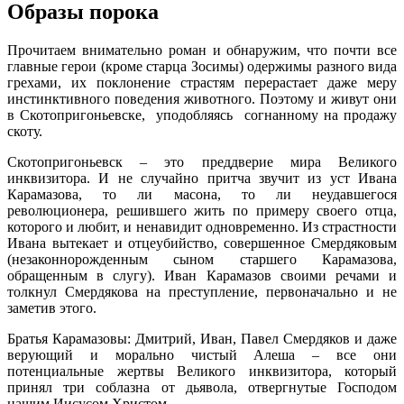
Образы порока
Прочитаем внимательно роман и обнаружим, что почти все
главные герои (кроме старца Зосимы) одержимы разного вида
грехами, их поклонение страстям перерастает даже меру
инстинктивного поведения животного. Поэтому и живут они
в Скотопригоньевске, уподобляясь согнанному на продажу
скоту.
Скотопригоньевск – это преддверие мира Великого
инквизитора. И не случайно притча звучит из уст Ивана
Карамазова, то ли масона, то ли неудавшегося
революционера, решившего жить по примеру своего отца,
которого и любит, и ненавидит одновременно. Из страстности
Ивана вытекает и отцеубийство, совершенное Смердяковым
(незаконнорожденным сыном старшего Карамазова,
обращенным в слугу). Иван Карамазов своими речами и
толкнул Смердякова на преступление, первоначально и не
заметив этого.
Братья Карамазовы: Дмитрий, Иван, Павел Смердяков и даже
верующий и морально чистый Алеша – все они
потенциальные жертвы Великого инквизитора, который
принял три соблазна от дьявола, отвергнутые Господом
нашим Иисусом Христом.