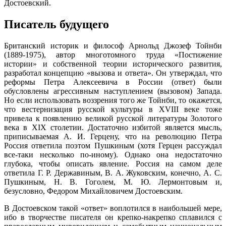
Достоевский.
Писатель будущего
Британский историк и философ Арнольд Джозеф Тойнби
(1889-1975), автор многотомного труда «Постижение
истории» и собственной теории исторического развития,
разработал концепцию «вызова и ответа». Он утверждал, что
реформы Петра Алексеевича в России (ответ) были
обусловлены агрессивным наступлением (вызовом) Запада.
Но если использовать воззрения того же Тойнби, то окажется,
что вестернизация русской культуры в XVIII веке тоже
привела к появлению великой русской литературы Золотого
века в XIX столетии. Достаточно избитой является мысль,
приписываемая А. И. Герцену, что на революцию Петра
Россия ответила поэтом Пушкиным (хотя Герцен рассуждал
все-таки несколько по-иному). Однако она недостаточно
глубока, чтобы описать явление. Россия на самом деле
ответила Г. Р. Державиным, В. А. Жуковским, конечно, А. С.
Пушкиным, Н. В. Гоголем, М. Ю. Лермонтовым и,
безусловно, Федором Михайловичем Достоевским.
В Достоевском такой «ответ» воплотился в наибольшей мере,
ибо в творчестве писателя он крепко-накрепко сплавился с