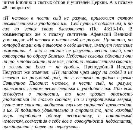
читал Библию и святых отцов и учителей Церкви. А в псалме
48 говорится:
«И человек в чести сый не разуме, приложися скотом
несмысленным и уподобися им. Сей путь их соблазн им, и по
сих во устех своих благоволят»
(Пс. 48:13-14). В
комментариях же к псалму святитель Афанасий Великий
утверждал:
«И человек в чести сый не разуме. Причиною, по
которой впали они в высокое о себе мнение, именует плотские
пожелания. А это и значит не разуметь чести своей, что
сотворены по образу Божию. Небесные селения обменили они
на то, чтобы жить на земле, подобно несмысленным скотам,
и жизнь от Бога − на гробы».
Преподобный Исидор
Пелусиот же отмечал:
«Не нападая чрез меру на людей и не
клевеща на разумный род, но с великою пощадою изрекло
Священное Писание: человек, в чести сый, не разуме,
приложися скотом несмысленным и уподобися им. Ибо если
исследуем в точности, то нам грозит опасность
уподобиться не только скотам, но и неукротимым зверям;
лучше же сказать, любитель гнусных страстей превосходит
и их. И подлинно удивительно и странно то, что каждый
зверь порабощен одному недостатку, а почитаемый
человеком, совместив в себе все
в совокупности недостатки,
простирается далее их неразумия».