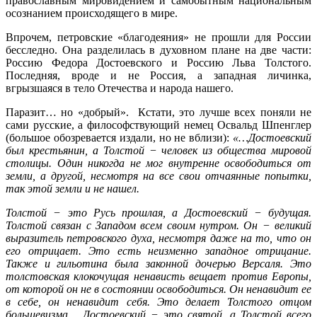
православным мировидением и самобытным национальным
осознанием происходящего в мире.
Впрочем, петровские «благодеяния» не прошли для России
бесследно. Она разделилась в духовном плане на две части:
Россию Федора Достоевского и Россию Льва Толстого.
Последняя, вроде и не Россия, а западная личинка,
вгрызшаяся в тело Отечества и народа нашего.
Паразит… но «добрый». Кстати, это лучше всех поняли не
сами русские, а философствующий немец Освальд Шпенглер
(большое обозревается издали, но не вблизи):
«…Достоевский
был крестьянин, а Толстой − человек из общества мировой
столицы. Один никогда не мог внутренне освободиться от
земли, а другой, несмотря на все свои отчаянные попытки,
так этой земли и не нашел.
Толстой − это Русь прошлая, а Достоевский − будущая.
Толстой связан с Западом всем своим нутром. Он − великий
выразитель петровского духа, несмотря даже на то, что он
его отрицает. Это есть неизменно западное отрицание.
Также и гильотина была законной дочерью Версаля. Это
толстовская клокочущая ненависть вещает против Европы,
от которой он не в состоянии освободиться. Он ненавидит ее
в себе, он ненавидит себя. Это делает Толстого отцом
большевизма… Достоевский − это святой, а Толстой всего