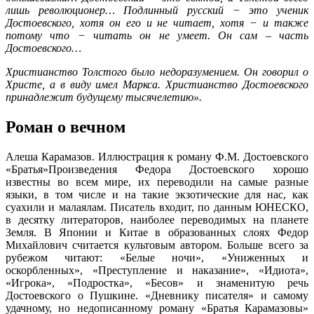
лишь революционер… Подлинный русский − это ученик
Достоевского, хотя он его и не читает, хотя − и также
потому что − читать он не умеет. Он сам – часть
Достоевского…
Христианство Толстого было недоразумением. Он говорил о
Христе, а в виду имел Маркса. Христианство Достоевского
принадлежит будущему тысячелетию».
Роман о вечном
Алеша Карамазов. Иллюстрация к роману Ф.М. Достоевского
«Братья»Произведения Федора Достоевского хорошо
известны во всем мире, их переводили на самые разные
языки, в том числе и на такие экзотические для нас, как
суахили и малаялам. Писатель входит, по данным ЮНЕСКО,
в десятку литераторов, наиболее переводимых на планете
Земля. В Японии и Китае в образованных слоях Федор
Михайлович считается культовым автором. Больше всего за
рубежом читают: «Белые ночи», «Униженных и
оскорбленных», «Преступление и наказание», «Идиота»,
«Игрока», «Подростка», «Бесов» и знаменитую речь
Достоевского о Пушкине. «Дневнику писателя» и самому
удачному, но недописанному роману «Братья Карамазовы»