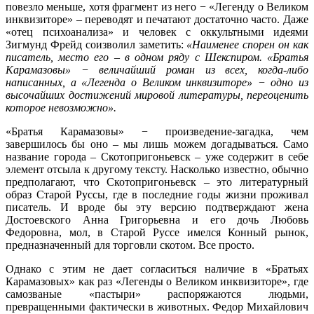
повезло меньше, хотя фрагмент из него − «Легенду о Великом
инквизиторе» – переводят и печатают достаточно часто. Даже
«отец психоанализа» и человек с оккультными идеями
Зигмунд Фрейд соизволил заметить:
«Наименее спорен он как
писатель, место его – в одном ряду с Шекспиром. «Братья
Карамазовы» − величайший роман из всех, когда-либо
написанных, а «Легенда о Великом инквизиторе» − одно из
высочайших достижений мировой литературы, переоценить
которое невозможно».
«Братья Карамазовы» − произведение-загадка, чем
завершилось бы оно – мы лишь можем догадываться. Само
название города – Скотопригоньевск – уже содержит в себе
элемент отсыла к другому тексту. Насколько известно, обычно
предполагают, что Скотопригоньевск – это литературный
образ Старой Руссы, где в последние годы жизни проживал
писатель. И вроде бы эту версию подтверждают жена
Достоевского Анна Григорьевна и его дочь Любовь
Федоровна, мол, в Старой Руссе имелся Конный рынок,
предназначенный для торговли скотом. Все просто.
Однако с этим не дает согласиться наличие в «Братьях
Карамазовых» как раз «Легенды о Великом инквизиторе», где
самозваные «пастыри» распоряжаются людьми,
превращенными фактически в животных. Федор Михайлович