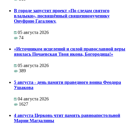
В городе запустят проект «По следам святого
владыки», посвящённый священномученику
Онуфрию Гагалюку.
05 августа 2026
74
«Источником исцелений и силой православной веры
явилась Почаевская Твоя икона, Богородица!»
05 августа 2026
389
5 августа - день памяти праведного воина Феодора
Ушакова
04 августа 2026
1627
4 августа Церковь чтит память равноапостольной
Марии Магдалины