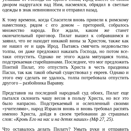
двором надругался над Ним, насмеялся, обрядил в светлые
одежды в знак невиновности и отправил назад.
К тому времени, когда Спасителя вновь привели к римскому
наместнику, рядом с его домом – преторией, собралось
множество народа. Все ждали, каким же станет
окончательный приговор. Пилат вышел к собравшимся и
заявил, что не находит никакой вины за Христом, также как
не нашел ее и царь Ирод. Пытаясь смягчить недовольство
толпы, он даже предложил наказать Господа, но потом все-
таки отпустить. Однако не этого ждала мятущаяся толпа,
подстрекаемая старейшинами. Последнее, что мог предложить
Понтий Пилат, это отпустить Христа в честь праздника
Пасхи, так как такой обычай существовал у евреев. Однако и
этого ему сделать не удалось, толпа потребовала отпустить
другого – разбойника Варавву.
Представив на последний народный суд обоих, Пилат еще
пытался склонить чашу весов в пользу Христа, но все это
было напрасно. Подстрекаемый и ослепленный своими
«учителями», народ Израиля вновь и вновь требовал распять
именно Христа, дойдя в своем требовании до страшных
слов:
«Кровь Его на нас и на детях наших» (Мф 27, 25).
Что оставалось делать Пилату? Умыть руки и отправить