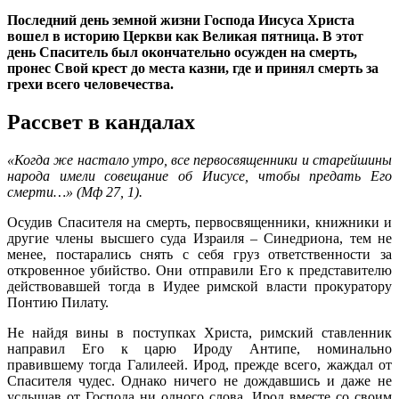
Последний день земной жизни Господа Иисуса Христа
вошел в историю Церкви как Великая пятница. В этот
день Спаситель был окончательно осужден на смерть,
пронес Свой крест до места казни, где и принял смерть за
грехи всего человечества.
Рассвет в кандалах
«Когда же настало утро, все первосвященники и старейшины
народа имели совещание об Иисусе, чтобы предать Его
смерти…» (Мф 27, 1).
Осудив Спасителя на смерть, первосвященники, книжники и
другие члены высшего суда Израиля – Синедриона, тем не
менее, постарались снять с себя груз ответственности за
откровенное убийство. Они отправили Его к представителю
действовавшей тогда в Иудее римской власти прокуратору
Понтию Пилату.
Не найдя вины в поступках Христа, римский ставленник
направил Его к царю Ироду Антипе, номинально
правившему тогда Галилеей. Ирод, прежде всего, жаждал от
Спасителя чудес. Однако ничего не дождавшись и даже не
услышав от Господа ни одного слова, Ирод вместе со своим