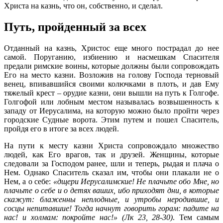
Христа на казнь, что он, собственно, и сделал.
Путь, пройденный за всех
Отданный на казнь, Христос еще много пострадал до нее
самой. Поруганию, избиению и насмешкам Спасителя
предали римские воины, которые должны были сопровождать
Его на место казни. Возложив на голову Господа терновый
венец, впивавшийся своими колючками в плоть, и дав Ему
тяжелый крест – орудие казни, они вышли на путь к Голгофе.
Голгофой или лобным местом называлась возвышенность к
западу от Иерусалима, на которую можно было пройти через
городские Судные ворота. Этим путем и пошел Спаситель,
пройдя его в итоге за всех людей.
На пути к месту казни Христа сопровождало множество
людей, как Его врагов, так и друзей. Женщины, которые
следовали за Господом ранее, шли и теперь, рыдая и плача о
Нем. Однако Спаситель сказал им, чтобы они плакали не о
Нем, а о себе:
«дщери Иерусалимские! Не плачьте обо Мне, но
плачьте о себе и о детях ваших, ибо приходят дни, в которые
скажут: блаженны неплодные, и утробы неродившие, и
сосцы непитавшие! Тогда начнут говорить горам: падите на
нас! и холмам: покройте нас!» (Лк 23, 28-30)
. Тем самым