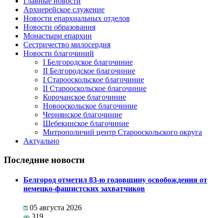
Главные новости
Архиерейское служение
Новости епархиальных отделов
Новости образования
Монастыри епархии
Сестричество милосердия
Новости благочиний
I Белгородское благочиние
II Белгородское благочиние
I Старооскольское благочиние
II Старооскольское благочиние
Корочанское благочиние
Новооскольское благочиние
Чернянское благочиние
Шебекинское благочиние
Митрополичий центр Старооскольского округа
Актуально
Последние новости
Белгород отметил 83-ю годовщину освобождения от
немецко-фашистских захватчиков
05 августа 2026
319