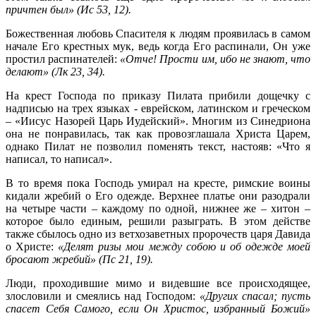
причтен был» (Ис 53, 12).
Божественная любовь Спасителя к людям проявилась в самом
начале Его крестных мук, ведь когда Его распинали, Он уже
простил распинателей:
«Отче! Прости им, ибо не знают, что
делают» (Лк 23, 34).
На крест Господа по приказу Пилата прибили дощечку с
надписью на трех языках - еврейском, латинском и греческом
– «Иисус Назорей Царь Иудейский». Многим из Синедриона
она не понравилась, так как провозглашала Христа Царем,
однако Пилат не позволил поменять текст, настояв: «Что я
написал, то написал».
В то время пока Господь умирал на кресте, римские воины
кидали жребий о Его одежде. Верхнее платье они разодрали
на четыре части – каждому по одной, нижнее же – хитон –
которое было единым, решили разыграть. В этом действе
также сбылось одно из ветхозаветных пророчеств царя Давида
о Христе:
«Делят ризы мои между собою и об одежде моей
бросают жребий» (Пс 21, 19).
Люди, проходившие мимо и видевшие все происходящее,
злословили и смеялись над Господом:
«Других спасал; пусть
спасет Себя Самого, если Он Христос, избранный Божий»