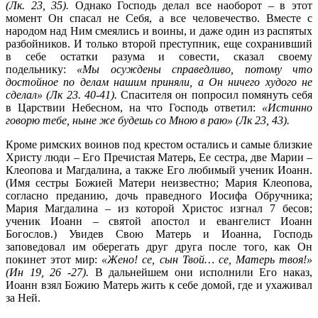
(Лк. 23, 35).
Однако Господь делал все наоборот – в этот
момент Он спасал не Себя, а все человечество. Вместе с
народом над Ним смеялись и воины, и даже один из распятых
разбойников. И только второй преступник, еще сохранивший
в себе остатки разума и совести, сказал своему
подельнику:
«Мы осуждены справедливо, потому что
достойное по делам нашим приняли, а Он ничего худого не
сделал» (Лк 23. 40-41).
Спасителя он попросил помянуть себя
в Царствии Небесном, на что Господь ответил:
«Истинно
говорю тебе, ныне же будешь со Мною в раю» (Лк 23, 43).
Кроме римских воинов под крестом остались и самые близкие
Христу люди – Его Пречистая Матерь, Ее сестра, две Марии –
Клеопова и Магдалина, а также Его любимый ученик Иоанн.
(Имя сестры Божией Матери неизвестно; Мария Клеопова,
согласно преданию, дочь праведного Иосифа Обручника;
Мария Магдалина – из которой Христос изгнал 7 бесов;
ученик Иоанн – святой апостол и евангелист Иоанн
Богослов.) Увидев Свою Матерь и Иоанна, Господь
заповедовал им оберегать друг друга после того, как Он
покинет этот мир:
«Жено! се, сын Твой… се, Матерь твоя!»
(Ин 19, 26 -27).
В дальнейшем они исполнили Его наказ,
Иоанн взял Божию Матерь жить к себе домой, где и ухаживал
за Ней.