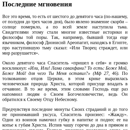
Последние мгновения
Все это время, то есть от шестого до девятого часа (по-нашему,
от полудня до трех часов дня), было явлено знамение скорби –
солнце померкло, а по всей земле наступила тьма.
Свидетелями этому стали многие известные историки и
философы той поры. Так, например, бывший тогда еще
язычником, философ Дионисий Ареопагит, находясь в Египте,
про наступившую тьму сказал: «Или Творец страждет, или
мир разрушается».
Около девятого часа Спаситель «пришел в себя» и громко
воскликнул:
«Или, Или! Лама савахфани? То есть: Боже Мой,
Боже Мой! для чего Ты Меня оставил?» (Мф 27, 46).
По
толкованию отцов Церкви, в этом крике выразилась
человеческая природа Христа, которой присуще впадать в
отчаяние. В то же время, этим словами Господь еще раз
напомнил людям о Своем Богочеловечестве, ведь Он
обратился к Своему Отцу Небесному.
Предчувствуя последние минуты Своих страданий и до того
не принимавший уксуса, Спаситель произнес: «Жажду».
Один из воинов намочил губку в напитке и поднес ее на
копье к губам Христа. Испив чашу горечи до дна в прямом и