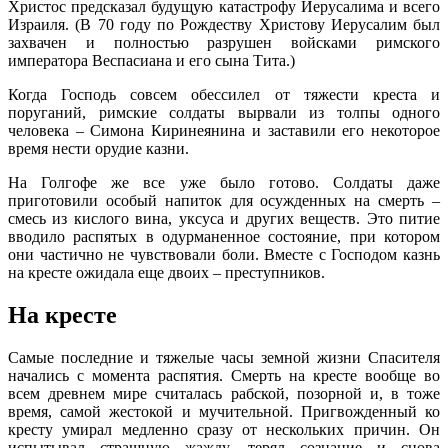
Христос предсказал будущую катастрофу Иерусалима и всего
Израиля. (В 70 году по Рождеству Христову Иерусалим был
захвачен и полностью разрушен войсками римского
императора Веспасиана и его сына Тита.)
Когда Господь совсем обессилел от тяжести креста и
поруганий, римские солдаты вырвали из толпы одного
человека – Симона Киринеянина и заставили его некоторое
время нести орудие казни.
На Голгофе же все уже было готово. Солдаты даже
приготовили особый напиток для осужденных на смерть –
смесь из кислого вина, уксуса и других веществ. Это питие
вводило распятых в одурманенное состояние, при котором
они частично не чувствовали боли. Вместе с Господом казнь
на кресте ожидала еще двоих – преступников.
На кресте
Самые последние и тяжелые часы земной жизни Спасителя
начались с момента распятия. Смерть на кресте вообще во
всем древнем мире считалась рабской, позорной и, в тоже
время, самой жестокой и мучительной. Пригвожденный ко
кресту умирал медленно сразу от нескольких причин. Он
испытывал страшную жажду, терял сознание и снова