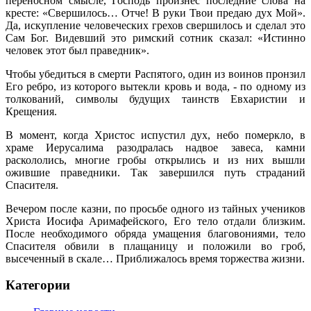
переносном смысле, Господь произнес последние слова на
кресте: «Свершилось… Отче! В руки Твои предаю дух Мой».
Да, искупление человеческих грехов свершилось и сделал это
Сам Бог. Видевший это римский сотник сказал: «Истинно
человек этот был праведник».
Чтобы убедиться в смерти Распятого, один из воинов пронзил
Его ребро, из которого вытекли кровь и вода, - по одному из
толкований, символы будущих таинств Евхаристии и
Крещения.
В момент, когда Христос испустил дух, небо померкло, в
храме Иерусалима разодралась надвое завеса, камни
раскололись, многие гробы открылись и из них вышли
ожившие праведники. Так завершился путь страданий
Спасителя.
Вечером после казни, по просьбе одного из тайных учеников
Христа Иосифа Аримафейского, Его тело отдали близким.
После необходимого обряда умащения благовониями, тело
Спасителя обвили в плащаницу и положили во гроб,
высеченный в скале… Приближалось время торжества жизни.
Категории