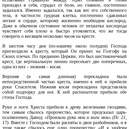
приходил в себя, страдал от боли, но главное, постепенно
задыхался. Именно задыхался, так как вес его собственного
тела, в частности грудная клетка, постепенно сдавливал
легкие и сердце, которому жизненно необходим кислород.
Даже в обычном состоянии человек от нехватки кислорода
чувствует себя плохо и быстро утомляется, что же тогда
говорить о висящем несколько часов на кресте.
В шестом часу дня (по-нашему около полудня) Господа
пригвоздили к кресту, который Он принес на Голгофу на
Своих плечах. По преданию Церкви, это был шестиконечный
крест, где вертикальную линию пересекает две поперечных,
одна из них – нижняя – косая.
Верхняя (и самая длинная) перекладина была
непосредственной частью креста, именно к ней и прибили
руки Спасителя. Нижняя косая перекладина представляла
собой подпорку для ног. К ней распинатели прибили обе
стопы Господа.
Руки и ноги Христа прибили к древу железными гвоздями,
тем самым сбылось пророчество, которое предсказал царь-
псалмопевец Давид:
«Пронзили руки мои и ноги мои» (Пс 21,
17).
Вместе с Господом были распяты и двое разбойников, и в
этом также сбылось еще одно пророчество:
«И к злодеям