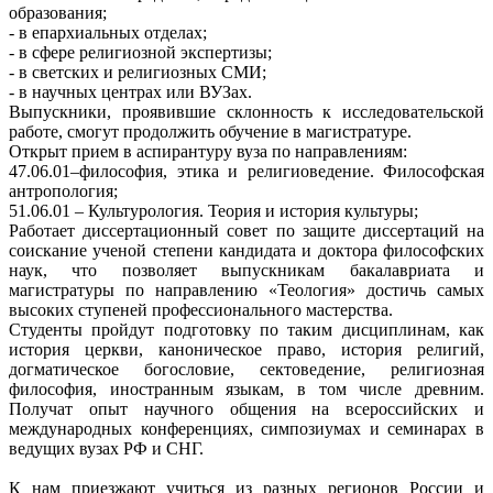
образования;
- в епархиальных отделах;
- в сфере религиозной экспертизы;
- в светских и религиозных СМИ;
- в научных центрах или ВУЗах.
Выпускники, проявившие склонность к исследовательской
работе, смогут продолжить обучение в магистратуре.
Открыт прием в аспирантуру вуза по направлениям:
47.06.01–философия, этика и религиоведение. Философская
антропология;
51.06.01 – Культурология. Теория и история культуры;
Работает диссертационный совет по защите диссертаций на
соискание ученой степени кандидата и доктора философских
наук, что позволяет выпускникам бакалавриата и
магистратуры по направлению «Теология» достичь самых
высоких ступеней профессионального мастерства.
Студенты пройдут подготовку по таким дисциплинам, как
история церкви, каноническое право, история религий,
догматическое богословие, сектоведение, религиозная
философия, иностранным языкам, в том числе древним.
Получат опыт научного общения на всероссийских и
международных конференциях, симпозиумах и семинарах в
ведущих вузах РФ и СНГ.
К нам приезжают учиться из разных регионов России и