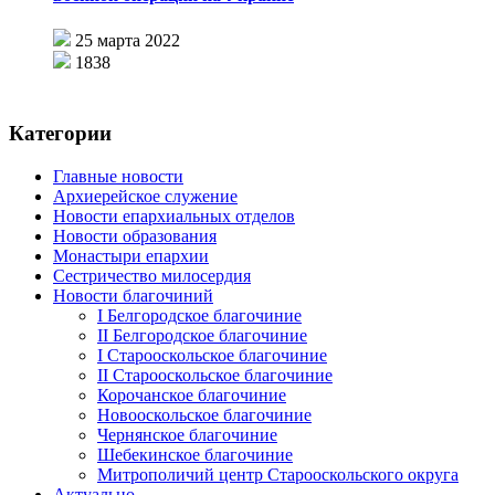
25 марта 2022
1838
Категории
Главные новости
Архиерейское служение
Новости епархиальных отделов
Новости образования
Монастыри епархии
Сестричество милосердия
Новости благочиний
I Белгородское благочиние
II Белгородское благочиние
I Старооскольское благочиние
II Старооскольское благочиние
Корочанское благочиние
Новооскольское благочиние
Чернянское благочиние
Шебекинское благочиние
Митрополичий центр Старооскольского округа
Актуально