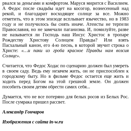
рвался за деньгами и комфортом. Маруся мирится с Василием.
А Федос после свадьбы идет на косогор, вознесенный над
рекой, и благодарит восходящее солнце за все. Можно
отметить, что в этом эпизоде всплывает язычество, но в 1983
году и не получилось бы снять иначе. Атеисты не терпели
Православия, но не замечали паганизма. И, помилуйте, разве
не называется ли Господь наш Иисус Христос в тропаре
Рождеству Христову Солнцем Правды? Или взять
Пасхальный канон, его 4-ю песнь, в которой звучит строка о
Христе:
«…и паки из гроба красное Правды нам возсия
Солнце».
Считается, что Федос Ходас по сценарию должен был умереть
в своем саду. Ведь ему незачем жить, он не приспособлен к
городскому быту. Но в фильме Федос остается еще жить и
ходить перед Богом на этой грешной земле. Он должен
пособить своим детям обрести самих себя...
Думается, что не все потеряно для белых росов из Белых Рос.
После сумрака пришел рассвет.
Александр Гончаров
Изображения с сайта in-w.ru