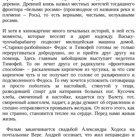
деревни. Древний князь назвал местных жителей тогдашнего
фронтира «белыми росами» (производное от названия реки и
племени – Рось), то есть верными, чистыми, нелукавыми
росами.
И хотя в кинокартине много печальных историй, в ней есть
моменты, которые веселят и дарят надежду. Ваську-
чунчабарабанчу подвозит милицейская машина домой.
«Старики-разбойники» Федос и Тимофей готовы не только
переругиваться добродушно, но и прийти друг другу на
помощь. Здесь главным забойщиком выступает недотепа
Тимофей. То он лечит друга от радикулита «фронтовым
способом» − раскаленным кирпичом из чугунка, за что сим
кирпичом чуть и не получает по голове от разъяренного и
подсмоленного Федоса. То ему хочется успокоить сотоварища
и просто поболтать за настойкой, стянутой у тещи,
разводившей спирт для натирания больных ног. Кусочек
хлеба, смоченный в настойке, кидается псу Валету, тот,
сморенный алкоголем, падает, а деды думают об отравлении и
спешно отправляются промывать желудок. От всего этого, как
ни странно, становится теплее на сердце. Перед нами живая
жизнь.
Фильм заканчивается свадьбой Александра Ходоса на
почтальонке Вере. Андрей осознает, что жил неправедно и