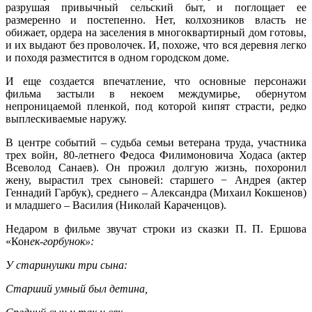
разрушая привычный сельский быт, и поглощает ее
размеренно и постепенно. Нет, колхозников власть не
обижает, ордера на заселения в многоквартирный дом готовы,
и их выдают без проволочек. И, похоже, что вся деревня легко
и походя разместится в одном городском доме.
И еще создается впечатление, что основные персонажи
фильма застыли в некоем междумирье, обернутом
непроницаемой пленкой, под которой кипят страсти, редко
выплескиваемые наружу.
В центре событий – судьба семьи ветерана труда, участника
трех войн, 80-летнего Федоса Филимоновича Ходаса (актер
Всеволод Санаев). Он прожил долгую жизнь, похоронил
жену, вырастил трех сыновей: старшего − Андрея (актер
Геннадий Гарбук), среднего – Александра (Михаил Кокшенов)
и младшего – Василия (Николай Караченцов).
Недаром в фильме звучат строки из сказки П. П. Ершова
«Кон
ек-горбунок»:
У старинушки три сына:
Старший умный был детина,