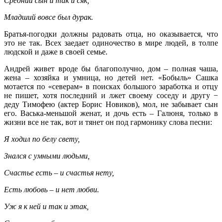
Средний сын и так и сяк,
Младший вовсе был дурак.
Братья-погодки должны радовать отца, но оказывается, что
это не так. Всех заедает одиночество в мире людей, в толпе
людской и даже в своей семье.
Андрей живет вроде бы благополучно, дом – полная чаша,
жена – хозяйка и умница, но детей нет. «Бобыль» Сашка
мотается по «северам» в поисках большого заработка и отцу
не пишет, хотя последний и лжет своему соседу и другу −
деду Тимофею (актер Борис Новиков), мол, не забывает сын
его. Васька-меньшой женат, и дочь есть – Галюня, только в
жизни все не так, вот и тянет он под гармонику слова песни:
Я ходил по белу свету,
Знался с умными людьми,
Счастье есть – и счастья нету,
Есть любовь – и нет любви.
Уж я к ней и так и этак,