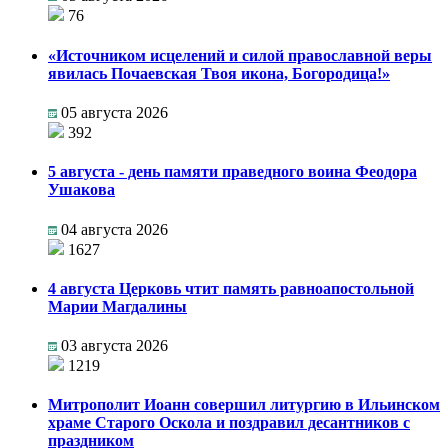
76
«Источником исцелений и силой православной веры
явилась Почаевская Твоя икона, Богородица!»
05 августа 2026
392
5 августа - день памяти праведного воина Феодора
Ушакова
04 августа 2026
1627
4 августа Церковь чтит память равноапостольной
Марии Магдалины
03 августа 2026
1219
Митрополит Иоанн совершил литургию в Ильинском
храме Старого Оскола и поздравил десантников с
праздником