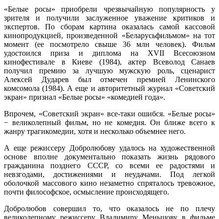
«Белые росы» приобрели чрезвычайную популярность у
зрителя и получили заслуженное уважение критиков и
экспертов. По сборам картина оказалась самой кассовой
кинопродукцией, произведенной «Беларусьфильмом» на тот
момент (ее посмотрело свыше 36 млн человек). Фильм
удостоился приза и диплома на XVII Всесоюзном
кинофестивале в Киеве (1984), актер Всеволод Санаев
получил премию за лучшую мужскую роль, сценарист
Алексей Дударев был отмечен премией Ленинского
комсомола (1984). А еще и авторитетный журнал «Советский
экран» признал «Белые росы» «комедией года».
Впрочем, «Советский экран» все-таки ошибся. «Белые росы»
− великолепный фильм, но не комедия. Он ближе всего к
жанру трагикомедии, хотя и несколько объемнее него.
А еще режиссеру Добролюбову удалось на художественной
основе вполне документально показать жизнь рядового
гражданина позднего СССР, со всеми ее радостями и
невзгодами, достижениями и неудачами. Под легкой
оболочкой массового кино незаметно спряталось тревожное,
почти философское, осмысление происходящего.
Добролюбов совершил то, что оказалось не по плечу
великолепному режиссеру Владимиру Меньшову в фильме