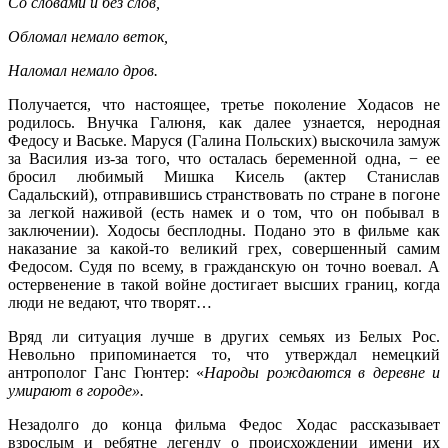
Со словами и без слов,
Обломал немало веток,
Наломал немало дров.
Получается, что настоящее, третье поколение Ходасов не
родилось. Внучка Галюня, как далее узнается, неродная
Федосу и Ваське. Маруся (Галина Польских) выскочила замуж
за Василия из-за того, что осталась беременной одна, − ее
бросил любимый Мишка Кисель (актер Станислав
Садальский), отправившись странствовать по стране в погоне
за легкой наживой (есть намек и о том, что он побывал в
заключении). Ходосы бесплодны. Подано это в фильме как
наказание за какой-то великий грех, совершенный самим
Федосом. Судя по всему, в гражданскую он точно воевал. А
остервенение в такой войне достигает высших границ, когда
люди не ведают, что творят…
Вряд ли ситуация лучше в других семьях из Белых Рос.
Невольно припоминается то, что утверждал немецкий
антрополог Ганс Гюнтер: «
Народы рождаются в деревне и
умирают в городе».
Незадолго до конца фильма Федос Ходас рассказывает
взрослым и ребятне легенду о происхождении имени их