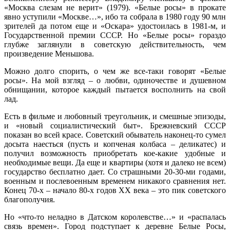
«Москва слезам не верит» (1979). «Белые росы» в прокате
явно уступили «Москве…», ибо та собрала в 1980 году 90 млн
зрителей да потом еще и «Оскара» удостоилась в 1981-м, и
Государственной премии СССР. Но «Белые росы» гораздо
глубже заглянули в советскую действительность, чем
произведение Меньшова.
Можно долго спорить, о чем же все-таки говорят «Белые
росы». На мой взгляд – о любви, одиночестве и душевном
обнищании, которое каждый пытается восполнить на свой
лад.
Есть в фильме и любовный треугольник, и смешные эпизоды,
и «новый социалистический быт». Брежневский СССР
показан во всей красе. Советский обыватель наконец-то сумел
досыта наесться (пусть и копченая колбаса – деликатес) и
получил возможность приобретать кое-какие удобные и
необходимые вещи. Да еще и квартиры (хотя и далеко не всем)
государство бесплатно дает. Со страшными 20-30-ми годами,
военным и послевоенным временем никакого сравнения нет.
Конец 70-х – начало 80-х годов XX века – это пик советского
благополучия.
Но «что-то неладно в Датском королевстве…» и «распалась
связь времен». Город подступает к деревне Белые Росы,