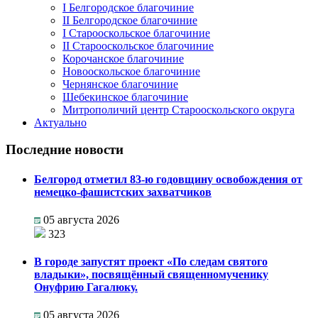
I Белгородское благочиние
II Белгородское благочиние
I Старооскольское благочиние
II Старооскольское благочиние
Корочанское благочиние
Новооскольское благочиние
Чернянское благочиние
Шебекинское благочиние
Митрополичий центр Старооскольского округа
Актуально
Последние новости
Белгород отметил 83-ю годовщину освобождения от
немецко-фашистских захватчиков
05 августа 2026
323
В городе запустят проект «По следам святого
владыки», посвящённый священномученику
Онуфрию Гагалюку.
05 августа 2026